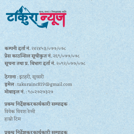
कम्पनी दर्ता नं.
२४२४५३/०७७/०७८
प्रेस काउन्सिल सूचीकृत नं.
२६९/०७७/०७८
सूचना तथा प्र‍. विभाग दर्ता नं.
२०९२/०७७/०७८
ठेगाना
: इटहरी, सुनसरी
इमेल
: takurainc819@gmail.com
मोबाइल नं.
: ९८०२७२७३२७
प्रबन्ध निर्देशकरकार्यकारी सम्पादक
विवेक विवश रेग्मी
हाम्रो टिम
प्रबन्ध निर्देशकरकार्यकारी सम्पादक