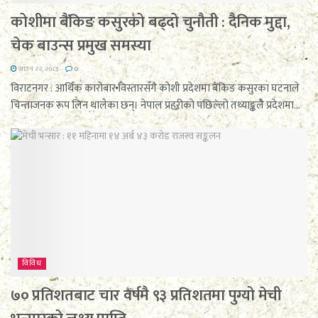
कोशीमा बैंकिङ कसुरको बढ्दो चुनौती : दैनिक मुद्दा,
चेक बाउन्स प्रमुख समस्या
साउन २२, २०८३
0
विराटनगर : आर्थिक कारोबार विस्तारसँगै कोशी प्रदेशमा बैंकिङ कसुरका घटनाले
चिन्ताजनक रूप लिन थालेका छन्। नेपाल प्रहरीको पछिल्लो तथ्याङ्कले प्रदेशमा...
विविध
७० प्रतिशतबाट चार वर्षमै ९३ प्रतिशतमा पुग्यो मेची