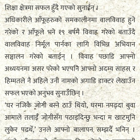
शिक्षा क्षेत्रमा सफल हुँदै गएको सुनाईन् ।
अधिकारीले आँफूहरुको समकालीनमा वालविवाह हुने
गरेको र आँफूले भने १९ बर्षमै विवाह गरेको बताउँदै
वालविवाह निर्मूल पार्नका लागि विभिन्न अभियान
सञ्चालन गरेको बताईन् । विवाह पछाडि आफ्नो
अध्ययनमा असर परेको भएपनि आफ्नो अदम्य साहस र
हिम्मतले नै अहिले उनी नामको अगाडि डाक्टर लेखाउँन
सफल भएको अनुभव सुनाउँछिन् ।
‘घर नजिकै जोगी बस्ने ठाउँ थियो, घरमा नपढ्दा बुवा
आमाले तलाईँ जोगीसँग पठाइदिन्छु भन्दा म खाटमुनि
लुकेर पढथेँ,’ उनले आफ्नो बालापन सम्झदैँ भनिन् ।