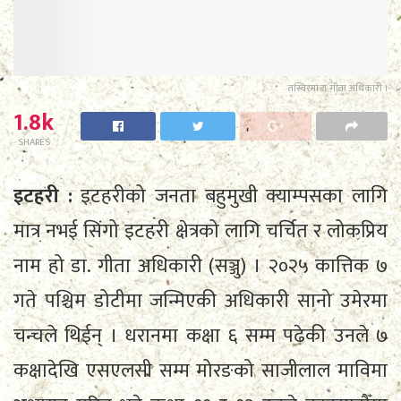
तस्विरमा डा. गीता अधिकारी ।
1.8k
SHARES
इटहरी :
इटहरीको जनता बहुमुखी क्याम्पसका लागि
मात्र नभई सिंगो इटहरी क्षेत्रको लागि चर्चित र लोकप्रिय
नाम हो डा. गीता अधिकारी (सञ्जु) । २०२५ कात्तिक ७
गते पश्चिम डोटीमा जन्मिएकी अधिकारी सानो उमेरमा
चन्चले थिईन् । धरानमा कक्षा ६ सम्म पढेकी उनले ७
कक्षादेखि एसएलसी सम्म मोरङको साजीलाल माविमा