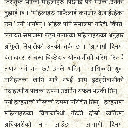
तिरष्कृत भएका महिलाहरु पिछाडि पर्दै गएको उनको
बुझाई छ । ‘महिलाहरु आफैँलाई कमजोर देखाईरहेका
छन्,’ उनी भन्छिन् । अहिले पनि समाजमा गरिबी, विपन्न,
लगायत समाजमा पढ्न नपाएका महिलाहरुको अनुहार
आँफूले नियालेको उनको तर्क छ । ‘आगामी दिनमा
बलात्कार, सम्बन्ध बिच्छेद र यौनकर्मीको बारेमा रिसचै
तयार गर्न मन छ,’ उनले भनिन् । अधिकारी युवा
नारीहरुका लागि मात्रै नभई आम इटहरीबासीको
उदाहरणीय पात्रका रुपमा उदाउँन सफल भएकी छिन् ।
उनी इटहरीकी गौरबको रुपमा परिचित छिन् । इटहरीमा
महिलाहरुका विद्याबारिधी गरेकी दोस्रो व्यक्तिमा
अधिकारीको नाम आउँछ । आगामी दिनमा