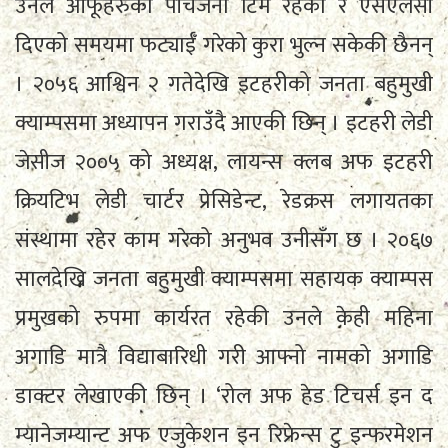
उनले आँफूहरुको पाँचजना टिम रहेको र एसएलसी
दिएको समयमा फट्याईँ गरेको कुरा भुल्न सकेकी छैनन्
। २०५६ आश्विन २ गतेदेखि इटहरीको जनता बहुमुखी
क्याम्पसमा अध्यापन गराउँदै आएकी छिन् । इटहरी लेडी
जेसीज २००५ को अध्यक्ष, लायन्स क्लब अफ इटहरी
क्रियटिभ लेडी चार्टर प्रेसिडेन्ट, रेडक्रस लगायतका
संस्थामा रहेर काम गरेको अनुभव उनीसँग छ । २०६७
सालदेखि जनता बहुमुखी क्याम्पसमा सहायक क्याम्पस
प्रमुखको रुपमा कार्यरत रहेकी उनले केही महिना
अगाडि मात्रै विद्याबारिधी गरी आफ्नो नामको अगाडि
डाक्टर लेखाएकी छिन् । ‘रोल अफ हेड टिचर्स इन द
म्यानेजम्यान्ट अफ एजुकेशन इन रिफ्रेन्स टु इन्फरमेशन