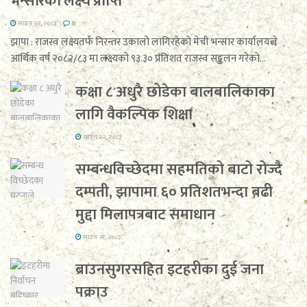
भन्सारको लक्ष्य प्राप्ति
साउन २२, २०८३
0
झापा : राजस्व लक्ष्यतर्फ निरन्तर उकालो लागिरहेको मेची भन्सार कार्यालयले
आर्थिक वर्ष २०८२/८३ मा लक्ष्यको ९३.३० प्रतिशत राजस्व सङ्कलन गरेको...
कक्षा ८ अधुरै छोडेका बालबालिकाका
लागि वैकल्पिक शिक्षा
साउन २२, २०८३
सम्बन्धविच्छेदमा सहमतिको बाटो रोज्दै
दम्पती, झापामा ६० प्रतिशतभन्दा बढी
मुद्दा मिलापत्रबाट समाधान
साउन २१, २०८३
ब्राउनसुगरसहित इटहरीका दुई जना
पक्राउ