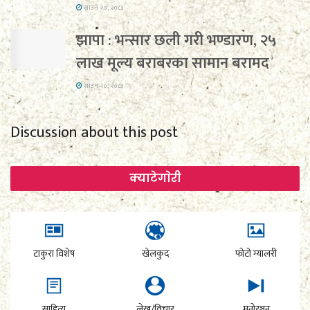
साउन २०, २०८३
झापा : भन्सार छली गरी भण्डारण, २५
लाख मूल्य बराबरका सामान बरामद
साउन २०, २०८३
Discussion about this post
क्याटेगाेरी
टाकुरा विशेष
खेलकुद
फोटो ग्यालरी
साहित्य
लेख/विचार
मनोरञ्जन