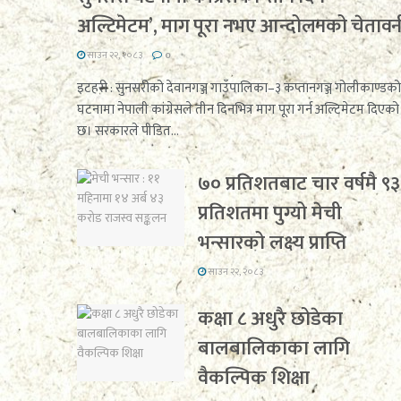
अल्टिमेटम’, माग पूरा नभए आन्दोलनको चेतावन
साउन २२, २०८३
0
इटहरी : सुनसरीको देवानगञ्ज गाउँपालिका–३ कप्तानगञ्ज गोलीकाण्डको
घटनामा नेपाली कांग्रेसले तीन दिनभित्र माग पूरा गर्न अल्टिमेटम दिएको
छ। सरकारले पीडित...
७० प्रतिशतबाट चार वर्षमै ९३
प्रतिशतमा पुग्यो मेची
भन्सारको लक्ष्य प्राप्ति
साउन २२, २०८३
कक्षा ८ अधुरै छोडेका
बालबालिकाका लागि
वैकल्पिक शिक्षा