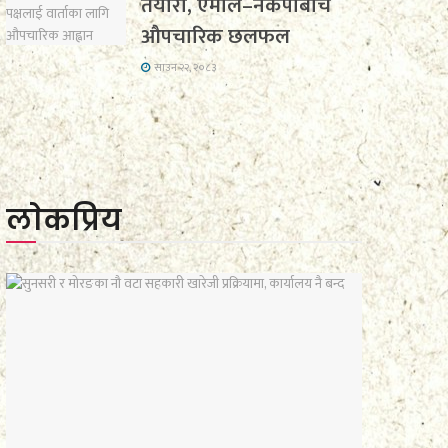
तयारी, एमाले–नेकपाबीच
औपचारिक छलफल
साउन २२, २०८३
लाेकप्रिय