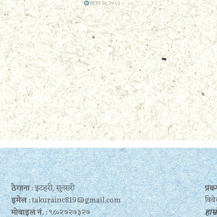
साउन २२, २०८३
ठेगाना
: इटहरी, सुनसरी
प्र
इमेल
: takurainc819@gmail.com
विवे
मोबाइल नं.
: ९८०२७२७३२७
हाम्