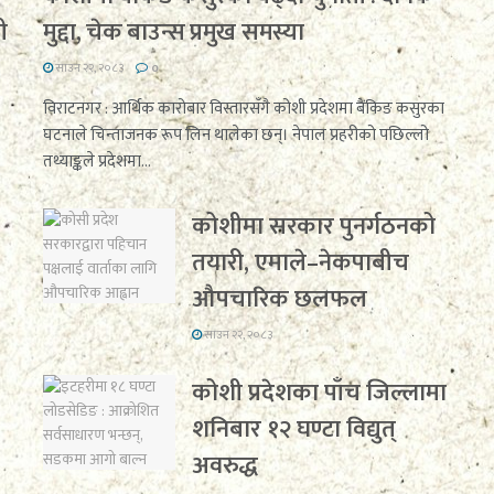
ी
मुद्दा, चेक बाउन्स प्रमुख समस्या
साउन २२, २०८३
0
विराटनगर : आर्थिक कारोबार विस्तारसँगै कोशी प्रदेशमा बैंकिङ कसुरका
घटनाले चिन्ताजनक रूप लिन थालेका छन्। नेपाल प्रहरीको पछिल्लो
तथ्याङ्कले प्रदेशमा...
कोशीमा सरकार पुनर्गठनको
तयारी, एमाले–नेकपाबीच
औपचारिक छलफल
साउन २२, २०८३
कोशी प्रदेशका पाँच जिल्लामा
शनिबार १२ घण्टा विद्युत्
अवरुद्ध