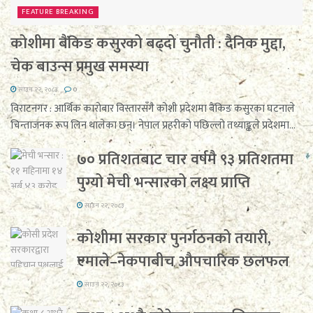
FEATURE BREAKING
कोशीमा बैंकिङ कसुरको बढ्दो चुनौती : दैनिक मुद्दा,
चेक बाउन्स प्रमुख समस्या
साउन २२, २०८३
0
विराटनगर : आर्थिक कारोबार विस्तारसँगै कोशी प्रदेशमा बैंकिङ कसुरका घटनाले
चिन्ताजनक रूप लिन थालेका छन्। नेपाल प्रहरीको पछिल्लो तथ्याङ्कले प्रदेशमा...
७० प्रतिशतबाट चार वर्षमै ९३ प्रतिशतमा
पुग्यो मेची भन्सारको लक्ष्य प्राप्ति
साउन २२, २०८३
कोशीमा सरकार पुनर्गठनको तयारी,
एमाले–नेकपाबीच औपचारिक छलफल
साउन २२, २०८३