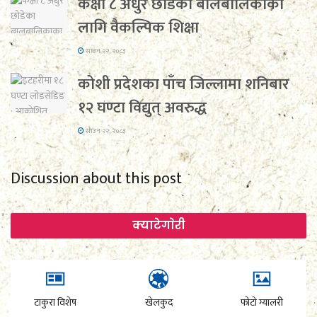
कक्षा ८ अधुरै छोडेका बालबालिकाका
लागि वैकल्पिक शिक्षा
साउन २२, २०८३
कोशी प्रदेशका पाँच जिल्लामा शनिबार
१२ घण्टा विद्युत् अवरुद्ध
साउन २२, २०८३
Discussion about this post
क्याटेगाेरी
टाकुरा विशेष
खेलकुद
फोटो ग्यालरी