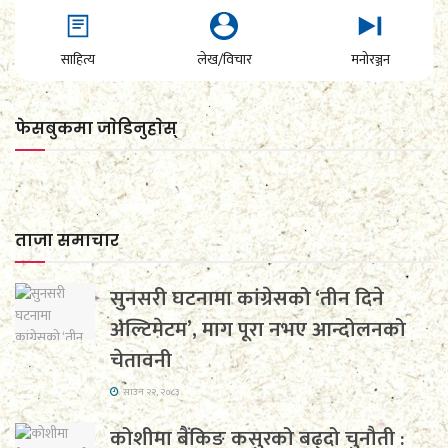
साहित्य
लेख/विचार
मनोरञ्जन
फेसबुकमा जाेडिनुहाेस्
ताजा समाचार
सुनसरी घटनामा कांग्रेसको ‘तीन दिने
अल्टिमेटम’, माग पूरा नभए आन्दोलनको
चेतावनी
साउन २२, २०८३
कोशीमा बैंकिङ कसुरको बढ्दो चुनौती :