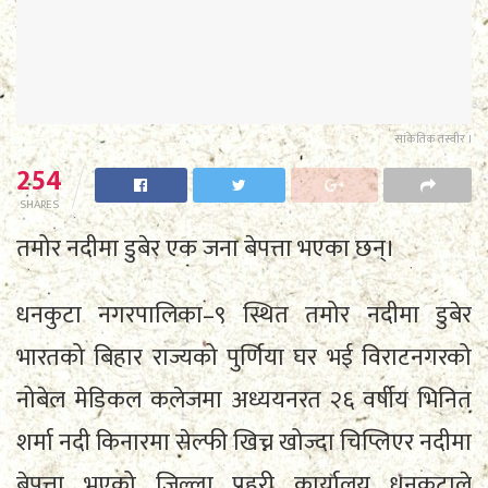
सांकेतिक तस्वीर ।
254
SHARES
तमोर नदीमा डुबेर एक जना बेपत्ता भएका छन्।
धनकुटा नगरपालिका–९ स्थित तमोर नदीमा डुबेर
भारतको बिहार राज्यको पुर्णिया घर भई विराटनगरको
नोबेल मेडिकल कलेजमा अध्ययनरत २६ वर्षीय भिनित
शर्मा नदी किनारमा सेल्फी खिच्न खोज्दा चिप्लिएर नदीमा
बेपत्ता भएको जिल्ला प्रहरी कार्यालय धनकुटाले