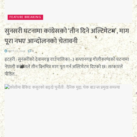
FEATURE BREAKING
सुनसरी घटनामा कांग्रेसको ‘तीन दिने अल्टिमेटम’, माग
पूरा नभए आन्दोलनको चेतावनी
साउन २२, २०८३
0
इटहरी : सुनसरीको देवानगञ्ज गाउँपालिका–३ कप्तानगञ्ज गोलीकाण्डको घटनामा
नेपाली कांग्रेसले तीन दिनभित्र माग पूरा गर्न अल्टिमेटम दिएको छ। सरकारले
पीडित...