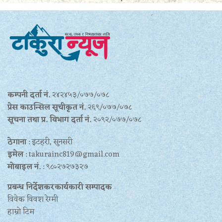
कम्पनी दर्ता नं.
२४२४५३/०७७/०७८
प्रेस काउन्सिल सूचीकृत नं.
२६९/०७७/०७८
सूचना तथा प्र‍. विभाग दर्ता नं.
२०९२/०७७/०७८
ठेगाना
: इटहरी, सुनसरी
इमेल
: takurainc819@gmail.com
मोबाइल नं.
: ९८०२७२७३२७
प्रबन्ध निर्देशकरकार्यकारी सम्पादक
विवेक विवश रेग्मी
हाम्रो टिम