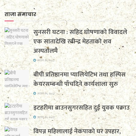
ताजा समाचार
सुनसरी घटना : सहिद घोषणाको विवादले
एक सातादेखि रवीन्द्र मेहताको शव
अस्पतालमै
साउन २५, २०८३
बीपी प्रतिष्ठानमा प्यालियेटिभ तथा हस्पिस
केयरसम्बन्धी पाँचदिने कार्यशाला सुरु
साउन २५, २०८३
इटहरीमा ब्राउनसुगरसहित दुई युवक पक्राउ
साउन २५, २०८३
विपन्न महिलालाई नेकपाको घर उपहार,