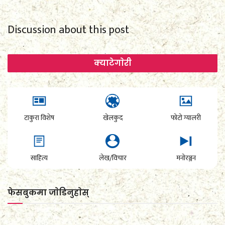
Discussion about this post
क्याटेगाेरी
टाकुरा विशेष
खेलकुद
फोटो ग्यालरी
साहित्य
लेख/विचार
मनोरञ्जन
फेसबुकमा जाेडिनुहाेस्