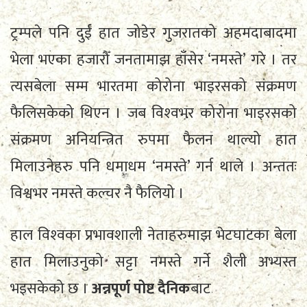
ट्रम्पले पनि दुई हात जोडेर गुजरातको अहमदाबादमा
भेला भएका हजारौँ जनतामाझ हाँसेर ‘नमस्ते’ गरे । तर
त्यसबेला सम्म भारतमा कोरोना भाइरसको संक्रमण
फैलिसकेको थिएन । जब विश्‍वभर कोरोना भाइरसको
संक्रमण अनियन्त्रित रुपमा फैलन थाल्यो हात
मिलाउनेहरु पनि धमाधम ‘नमस्ते’ गर्न थाले । अन्ततः
विश्वभर नमस्ते कल्चर नै फैलियो ।
हाल विश्‍वका प्रभावशाली नेताहरुमाझ भेटघाटका बेला
हात मिलाउनुको सट्टा नमस्ते गर्ने शैली अभ्यस्त
भइसकेको छ ।
अन्नपूर्ण पोष्ट दैनिक
बाट