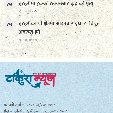
इटहरीमा ट्रकको ठक्करबाट वृद्धाको मृत्यु
456 SHARES
इटहरीका यी क्षेत्रमा आइतबार ६ घण्टा विद्युत्
अवरुद्ध हुने
441 SHARES
कम्पनी दर्ता नं.
२४२४५३/०७७/०७८
प्रेस काउन्सिल सूचीकृत नं.
२६९/०७७/०७८