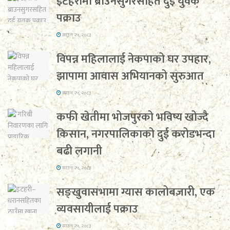
इटहरीमा ब्राउनसुगरसहित दुई युवक
पक्राउ
साउन २५, २०८३
विपन्न महिलालाई नेकपाको घर उपहार,
झापामा आवास अभियानको सुरुआत
साउन २५, २०८३
कफी खेतीमा भोजपुरको भविष्य खोज्दै
किसान, नगरपालिकाको दुई करोडभन्दा
बढी लगानी
साउन २५, २०८३
सङ्खुवासभामा ग्यास कालोबजारी, एक
व्यवसायीलाई पक्राउ
साउन २५, २०८३