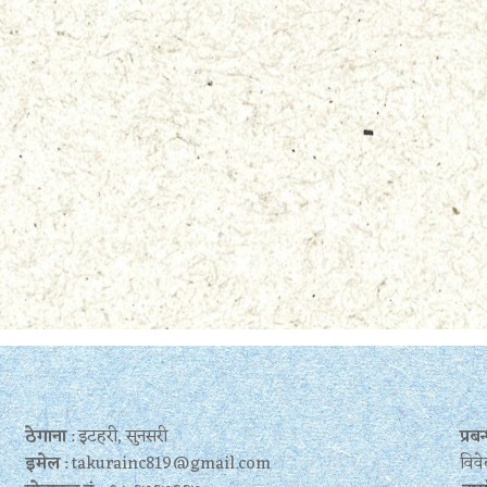
ठेगाना
: इटहरी, सुनसरी
प्र
इमेल
: takurainc819@gmail.com
विवे