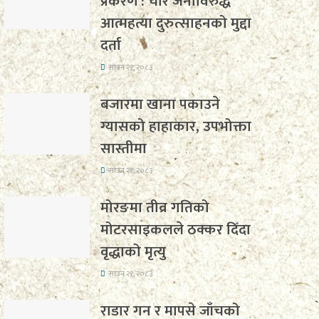
प्रकरण : चार जनाविरुद्ध
आत्महत्या दुरुत्साहनको मुद्दा
दर्ता
साउन २१, २०८३
बजारमा खाना पकाउने
ग्यासको हाहाकार, उपभोक्ता
सास्तीमा
साउन २१, २०८३
मोरङमा तीव्र गतिको
मोटरसाइकलले ठक्कर दिँदा
वृद्धाको मृत्यु
साउन २१, २०८३
राडार गन र मापसे जाँचको