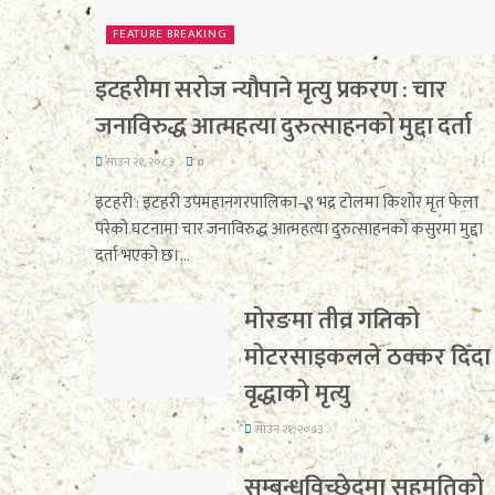
FEATURE BREAKING
इटहरीमा सरोज न्यौपाने मृत्यु प्रकरण : चार
जनाविरुद्ध आत्महत्या दुरुत्साहनको मुद्दा दर्ता
साउन २१, २०८३
0
इटहरी : इटहरी उपमहानगरपालिका–९ भद्र टोलमा किशोर मृत फेला
परेको घटनामा चार जनाविरुद्ध आत्महत्या दुरुत्साहनको कसुरमा मुद्दा
दर्ता भएको छ।...
मोरङमा तीव्र गतिको
मोटरसाइकलले ठक्कर दिँदा
वृद्धाको मृत्यु
साउन २१, २०८३
सम्बन्धविच्छेदमा सहमतिको