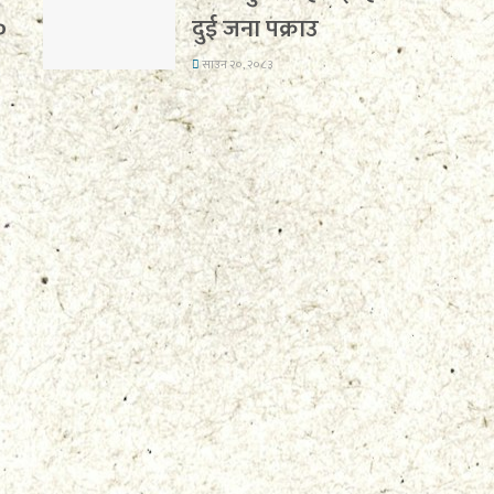
०
दुई जना पक्राउ
साउन २०, २०८३