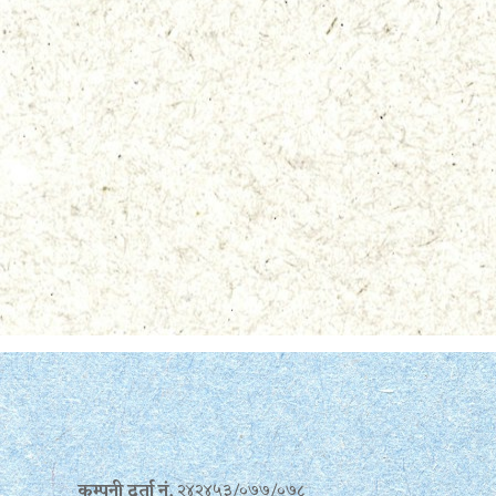
कम्पनी दर्ता नं.
२४२४५३/०७७/०७८