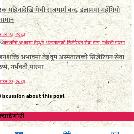
एक महिनादेखि मेची राजमार्ग बन्द, इलाममा महँगियो
सामान
ाउन २३, २०८३
जनशक्ति अभावमा तेह्रथुम अस्पतालको सिजेरियन सेवा
ठप्प, गर्भवती मारमा
ाउन २३, २०८३
Discussion about this post
क्याटेगाेरी