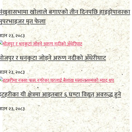
संखुवासभामा खोलाले बगाएको तीन दिनपछि हाइड्रोपावरका
सुपरभाइजर मृत फेला
ाउन २३, २०८३
भोजपुर र धनकुटा जोड्ने अरुण नदीको अँधेरीघाट
ाउन २३, २०८३
इटहरीका यी क्षेत्रमा आइतबार ६ घण्टा विद्युत् अवरुद्ध हुने
ाउन २३, २०८३