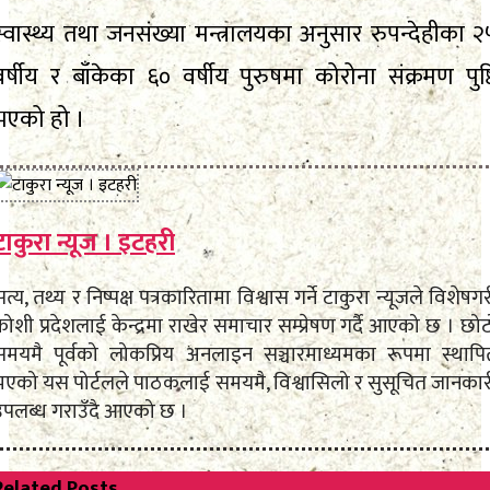
स्वास्थ्य तथा जनसंख्या मन्त्रालयका अनुसार रुपन्देहीका २
वर्षीय र बाँकेका ६० वर्षीय पुरुषमा कोरोना संक्रमण पुष्ट
भएको हो ।
टाकुरा न्यूज । इटहरी
त्य, तथ्य र निष्पक्ष पत्रकारितामा विश्वास गर्ने टाकुरा न्यूजले विशेषग
ोशी प्रदेशलाई केन्द्रमा राखेर समाचार सम्प्रेषण गर्दै आएको छ । छो
समयमै पूर्वको लोकप्रिय अनलाइन सञ्चारमाध्यमका रूपमा स्थापि
भएको यस पोर्टलले पाठकलाई समयमै, विश्वासिलो र सुसूचित जानकार
उपलब्ध गराउँदै आएको छ ।
Related
Posts