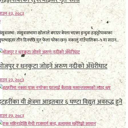
ाउन २३, २०८३
0
ंखुवासभा : संखुवासभामा खोलाले बगाएर बेपत्ता भएका इन्दुवा हाइड्रोपावरका
ुपरभाइजर तीन दिनपछि मृत फेला परेका छन्। मकालु गाउँपालिका–५ मा साउन...
भोजपुर र धनकुटा जोड्ने अरुण नदीको अँधेरीघाट
ाउन २३, २०८३
इटहरीका यी क्षेत्रमा आइतबार ६ घण्टा विद्युत् अवरुद्ध हुने
ाउन २३, २०८३