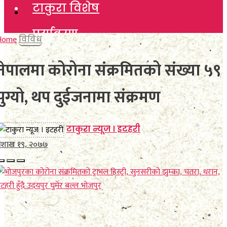
टाकुरा विशेष
टाकुरा विशेष
पर्यावरण
पर्यावरण
Home
विविध
विचार
नेपालमा कोरोना संक्रमितको संख्या ५९
विचार
कला साहित्य
पुग्यो, थप दुईजनामा संक्रमण
कला साहित्य
खेलकुद
खेलकुद
टाकुरा न्यूज । इटहरी
विविध
बैशाख १९, २०७७
विविध
अन्तर्वार्ता
अन्तर्वार्ता
मनाेरञ्जन
मनाेरञ्जन
फाेटाे फिचर