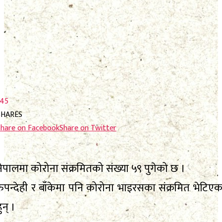
फाेटाे फिचर
निर्वाचन
निर्वाचन
भिजिट नेपाल
भिजिट नेपाल
सम्पादकीय
सम्पादकीय
स्थानीय निर्वाचन
स्थानीय निर्वाचन
145
SHARES
Share on Facebook
Share on Twitter
No Result
View All Result
No Result
नेपालमा कोरोना संक्रमितको संख्या ५९ पुगेको छ ।
रुपन्देही र बाँकेमा पनि कोरोना भाइरसका संक्रमित भेटिएक
View All Result
ुन् ।