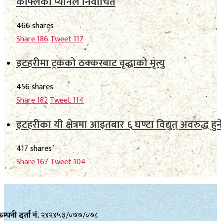
काफ्लेको प्यानलै निर्वाचित
466 shares
Share
186
Tweet
117
इटहरीमा ट्रकको ठक्करबाट वृद्धाको मृत्यु
456 shares
Share
182
Tweet
114
इटहरीका यी क्षेत्रमा आइतबार ६ घण्टा विद्युत् अवरुद्ध हुन
417 shares
Share
167
Tweet
104
म्पनी दर्ता नं.
२४२४५३/०७७/०७८