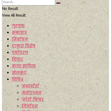
No Result
View All Result
गृहपृष्ठ
समाचार
निर्वाचन
टाकुरा विशेष
पर्यावरण
विचार
कला साहित्य
खेलकुद
विविध
अन्तर्वार्ता
मनाेरञ्जन
फाेटाे फिचर
निर्वाचन