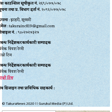
्रेस काउन्सिल सूचीकृत नं.
२६९/०७७/०७८
ूचना तथा प्र‍. विभाग दर्ता नं.
२०९२/०७७/०७८
ेगाना
: इटहरी, सुनसरी
इमेल
: takurainc819@gmail.com
ोबाइल नं.
: ९८०२७२७३२७
्रबन्ध निर्देशकरकार्यकारी सम्पादक
िवेक विवश रेग्मी
ाम्रो टिम
्रबन्ध निर्देशकरकार्यकारी सम्पादक
िवेक विवश रेग्मी
ाम्रो टिम
ेब डिजाइन तथा प्राविधिक सहकार्य :
© TakuraNews 2020 ।। Gurukul Media (P) Ltd.