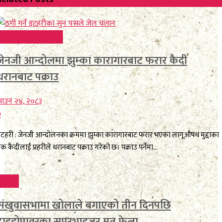
FEATURE BREAKING
जेनजी आन्दोलमा झुम्का कारागारबाट फरार कैदी
धरानबाट पक्राउ
साउन २४, २०८३
0
टहरी : जेनजी आन्दोलनका क्रममा झुम्का कारागारबाट फरार भएका लागूऔषध मुद्दाका
क कैदीलाई प्रहरीले धरानबाट पक्राउ गरेको छ। पक्राउ पर्नेमा...
समाचार
संखुवासभामा खोलाले बगाएको तीन दिनपछि
हाइड्रोपावरका सुपरभाइजर मृत फेला