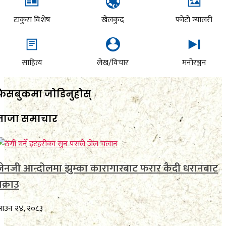
टाकुरा विशेष
खेलकुद
फोटो ग्यालरी
साहित्य
लेख/विचार
मनोरञ्जन
फेसबुकमा जाेडिनुहाेस्
ताजा समाचार
जेनजी आन्दोलमा झुम्का कारागारबाट फरार कैदी धरानबाट
पक्राउ
साउन २४, २०८३