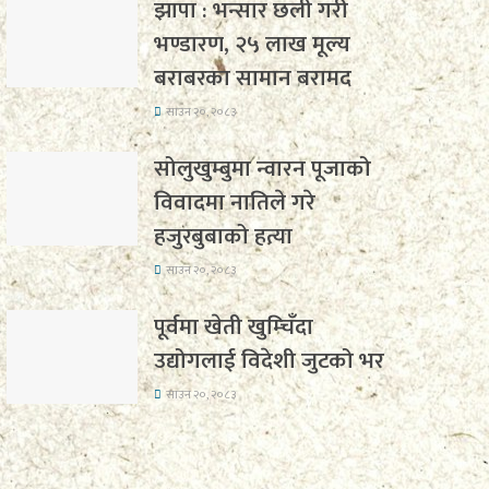
झापा : भन्सार छली गरी
भण्डारण, २५ लाख मूल्य
बराबरका सामान बरामद
साउन २०, २०८३
सोलुखुम्बुमा न्वारन पूजाको
विवादमा नातिले गरे
हजुरबुबाको हत्या
साउन २०, २०८३
पूर्वमा खेती खुम्चिँदा
उद्योगलाई विदेशी जुटको भर
साउन २०, २०८३