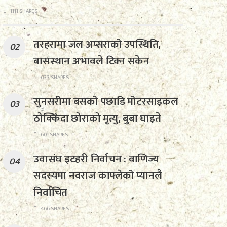
1111 SHARES
तरहरामा जल अप्सराको उपस्थिति,
बासस्थान अभावले टिक्न सकेन
633 SHARES
सुनसरीमा बसको पछाडि मोटरसाइकल
ठोक्किँदा छोराको मृत्यु, बुबा घाइते
601 SHARES
उवासंघ इटहरी निर्वाचन : वाणिज्य
सदस्यमा नवराज काफ्लेको प्यानलै
निर्वाचित
466 SHARES