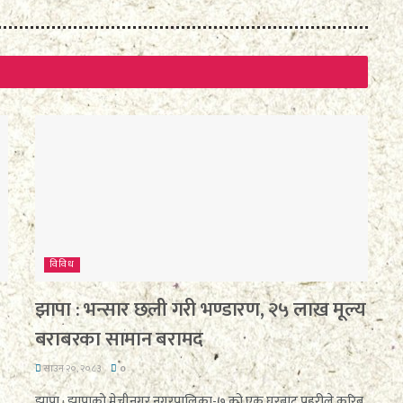
विविध
झापा : भन्सार छली गरी भण्डारण, २५ लाख मूल्य
बराबरका सामान बरामद
साउन २०, २०८३
0
झापा : झापाको मेचीनगर नगरपालिका-७ को एक घरबाट प्रहरीले करिब