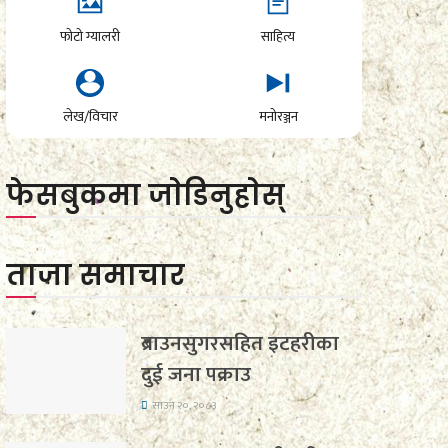
फोटो ग्यालरी
साहित्य
लेख/विचार
मनोरञ्जन
फेसबुकमा जाेडिनुहाेस्
ताजा समाचार
ब्राउनसुगरसहित इटहरीका
दुई जना पक्राउ
साउन २०, २०८३