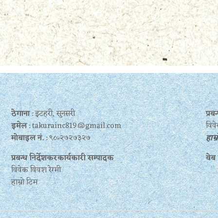
ठेगाना
: इटहरी, सुनसरी
प्र
इमेल
: takurainc819@gmail.com
विवे
मोबाइल नं.
: ९८०२७२७३२७
हाम्
प्रबन्ध निर्देशकरकार्यकारी सम्पादक
वेब
विवेक विवश रेग्मी
हाम्रो टिम