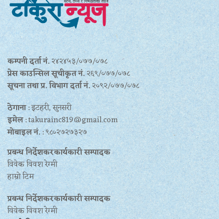
कम्पनी दर्ता नं.
२४२४५३/०७७/०७८
प्रेस काउन्सिल सूचीकृत नं.
२६९/०७७/०७८
सूचना तथा प्र‍. विभाग दर्ता नं.
२०९२/०७७/०७८
ठेगाना
: इटहरी, सुनसरी
इमेल
: takurainc819@gmail.com
मोबाइल नं.
: ९८०२७२७३२७
प्रबन्ध निर्देशकरकार्यकारी सम्पादक
विवेक विवश रेग्मी
हाम्रो टिम
प्रबन्ध निर्देशकरकार्यकारी सम्पादक
विवेक विवश रेग्मी