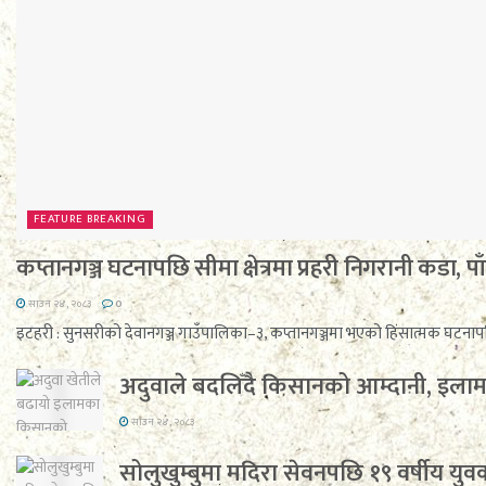
FEATURE BREAKING
कप्तानगञ्ज घटनापछि सीमा क्षेत्रमा प्रहरी निगरानी कडा, प
साउन २४, २०८३
0
इटहरी : सुनसरीको देवानगञ्ज गाउँपालिका–३, कप्तानगञ्जमा भएको हिंसात्मक घटनापछि प
अदुवाले बदलिँदै किसानको आम्दानी, इलामम
साउन २४, २०८३
सोलुखुम्बुमा मदिरा सेवनपछि १९ वर्षीय युवक