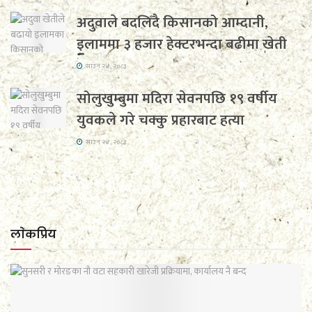
अदुवाले बदलिँदै किसानको आम्दानी,
इलाममा ३ हजार हेक्टरभन्दा बढीमा खेती
साउन २४, २०८३
सोलुखुम्बुमा मदिरा सेवनपछि १९ वर्षीय
युवकले गरे चक्कु प्रहारबाट हत्या
साउन २४, २०८३
लाेकप्रिय