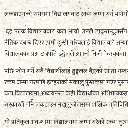
लकडाउनको समयमा विद्यालयबाट रकम जम्मा गर्न भनियो
‘दुई पटक विद्यालयबाट कल आयो’ उनले टाकुरान्यूजसँग भ
नैतिक दबाब दिएर हामी दु:खी गरिबलाई विद्यालयले अन्या
विद्यालयका प्रअ छत्रपति ढुङ्गेलले आफ्नो निजी फेसबुकमा स
पछि फोन गर्ने सबै विद्यार्थीलाई ढुङ्गेलले बैङ्कको खात
रकम जम्मा गरेपछि इटहरीको मकालु पुस्तकमा गएर पुस्तक 
यता विद्यालयमा अध्ययनरत केही विद्यार्थीका अभिभावकहर
सरकारले पनि लकडाउन नखुलुन्जेलसम्म शैक्षिक गतिविधि 
यो प्रतिकूल अवस्थामा विद्यालयमा जम्मा गरेको रकम तुरु