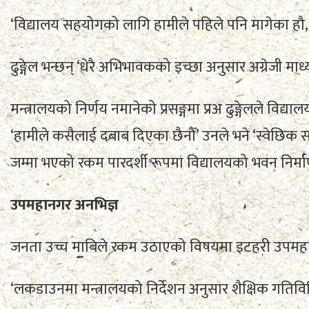
‘विद्यालय सहयोगको लागि हामीले पहिले पनि मागेका हौ, 
ढुङ्गेल भन्छन् ‘धेरै अभिभावकको इच्छा अनुसार अग्रेजी माध्
मन्त्रालयको निर्णय नमानेको प्रसङ्गमा प्रअ ढुङ्गेलले वि
‘हामीले कसैलाई दबाब दिएका छैनौँ’ उनले भने ‘स्वेछिक 
जम्मा भएको रकम पारदर्शी रूपमा विद्यालयको भवन निर्माण
उपमहानगर अनभिज्ञ
जनता उच्च माबिले रकम उठाएको विषयमा इटहरी उपमहान
‘लकडाउनमा मन्त्रालयको निर्देशन अनुसार शैक्षिक गतिवि