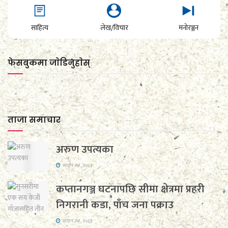
साहित्य
लेख/विचार
मनोरञ्जन
फेसबुकमा जाेडिनुहाेस्
ताजा समाचार
अरुण उपत्यका
साउन २४, २०८३
कप्तानगञ्ज घटनापछि सीमा क्षेत्रमा प्रहरी
निगरानी कडा, पाँच जना पक्राउ
साउन २४, २०८३