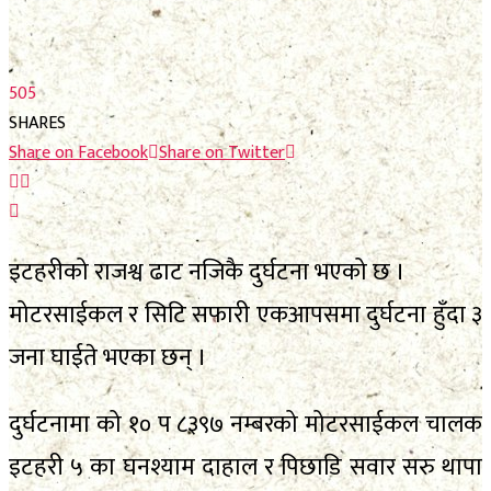
फाेटाे फिचर
निर्वाचन
निर्वाचन
भिजिट नेपाल
505
भिजिट नेपाल
SHARES
सम्पादकीय
Share on Facebook
Share on Twitter
सम्पादकीय
स्थानीय निर्वाचन
स्थानीय निर्वाचन
इटहरीको राजश्व ढाट नजिकै दुर्घटना भएको छ ।
मोटरसाईकल र सिटि सफारी एकआपसमा दुर्घटना हुँदा ३
जना घाईते भएका छन् ।
No Result
View All Result
No Result
दुर्घटनामा को १० प ८३९७ नम्बरको मोटरसाईकल चालक
इटहरी ५ का घनश्याम दाहाल र पिछाडि सवार सरु थापा
View All Result