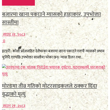
FEATURE BREAKING
बजारमा खाना पकाउने ग्यासको हाहाकार, उपभोक्ता
सास्तीमा
साउन २१, २०८३
0
इटहरी : कोशी प्रदेशसहित देशैभरका बजारमा खाना पकाउने एलपी ग्यासको अभाव
चुलिँदै गएपछि उपभोक्ता सास्तीमा परेका छन्। ग्यास डिलर तथा...
मोरङमा तीव्र गतिको मोटरसाइकलले ठक्कर दिँदा
वृद्धाको मृत्यु
साउन २१, २०८३