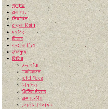
गृहपृष्ठ
समाचार
निर्वाचन
टाकुरा विशेष
पर्यावरण
विचार
कला साहित्य
खेलकुद
विविध
अन्तर्वार्ता
मनाेरञ्जन
फाेटाे फिचर
निर्वाचन
भिजिट नेपाल
सम्पादकीय
स्थानीय निर्वाचन