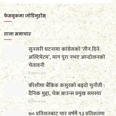
फेसबुकमा जाेडिनुहाेस्
ताजा समाचार
सुनसरी घटनामा कांग्रेसको ‘तीन दिने
अल्टिमेटम’, माग पूरा नभए आन्दोलनको
चेतावनी
साउन २२, २०८३
कोशीमा बैंकिङ कसुरको बढ्दो चुनौती :
दैनिक मुद्दा, चेक बाउन्स प्रमुख समस्या
साउन २२, २०८३
७० प्रतिशतबाट चार वर्षमै ९३ प्रतिशतमा