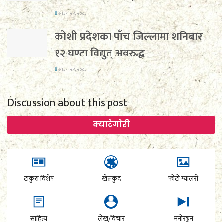
साउन २२, २०८३
कोशी प्रदेशका पाँच जिल्लामा शनिबार
१२ घण्टा विद्युत् अवरुद्ध
साउन २२, २०८३
Discussion about this post
क्याटेगाेरी
टाकुरा विशेष
खेलकुद
फोटो ग्यालरी
साहित्य
लेख/विचार
मनोरञ्जन