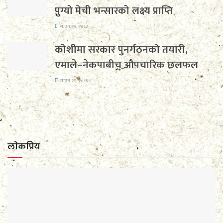
पुग्यो मेची भन्सारको लक्ष्य प्राप्ति
साउन २२, २०८३
कोशीमा सरकार पुनर्गठनको तयारी,
एमाले–नेकपाबीच औपचारिक छलफल
साउन २२, २०८३
लाेकप्रिय