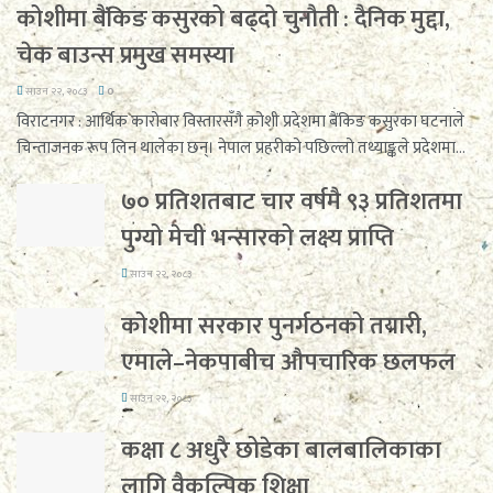
कोशीमा बैंकिङ कसुरको बढ्दो चुनौती : दैनिक मुद्दा,
चेक बाउन्स प्रमुख समस्या
साउन २२, २०८३
0
विराटनगर : आर्थिक कारोबार विस्तारसँगै कोशी प्रदेशमा बैंकिङ कसुरका घटनाले
चिन्ताजनक रूप लिन थालेका छन्। नेपाल प्रहरीको पछिल्लो तथ्याङ्कले प्रदेशमा...
७० प्रतिशतबाट चार वर्षमै ९३ प्रतिशतमा
पुग्यो मेची भन्सारको लक्ष्य प्राप्ति
साउन २२, २०८३
कोशीमा सरकार पुनर्गठनको तयारी,
एमाले–नेकपाबीच औपचारिक छलफल
साउन २२, २०८३
कक्षा ८ अधुरै छोडेका बालबालिकाका
लागि वैकल्पिक शिक्षा