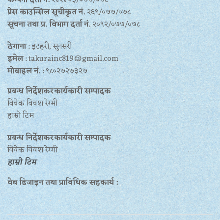
प्रेस काउन्सिल सूचीकृत नं.
२६९/०७७/०७८
सूचना तथा प्र‍. विभाग दर्ता नं.
२०९२/०७७/०७८
ठेगाना
: इटहरी, सुनसरी
इमेल
: takurainc819@gmail.com
मोबाइल नं.
: ९८०२७२७३२७
प्रबन्ध निर्देशकरकार्यकारी सम्पादक
विवेक विवश रेग्मी
हाम्रो टिम
प्रबन्ध निर्देशकरकार्यकारी सम्पादक
विवेक विवश रेग्मी
हाम्रो टिम
वेब डिजाइन तथा प्राविधिक सहकार्य :