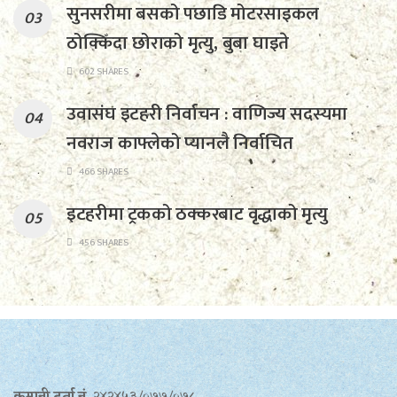
सुनसरीमा बसको पछाडि मोटरसाइकल
ठोक्किँदा छोराको मृत्यु, बुबा घाइते
602 SHARES
उवासंघ इटहरी निर्वाचन : वाणिज्य सदस्यमा
नवराज काफ्लेको प्यानलै निर्वाचित
466 SHARES
इटहरीमा ट्रकको ठक्करबाट वृद्धाको मृत्यु
456 SHARES
कम्पनी दर्ता नं.
२४२४५३/०७७/०७८