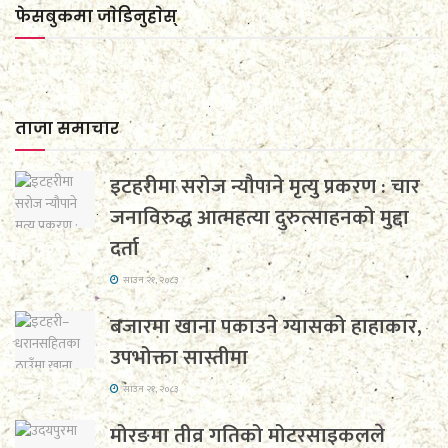
फेसबुकमा जाेडिनुहाेस्
ताजा समाचार
इटहरीमा सरोज न्यौपाने मृत्यु प्रकरण : चार
जनाविरुद्ध आत्महत्या दुरुत्साहनको मुद्दा
दर्ता
साउन २१, २०८३
बजारमा खाना पकाउने ग्यासको हाहाकार,
उपभोक्ता सास्तीमा
साउन २१, २०८३
मोरङमा तीव्र गतिको मोटरसाइकलले