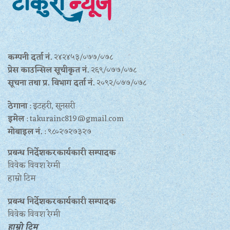
कम्पनी दर्ता नं.
२४२४५३/०७७/०७८
प्रेस काउन्सिल सूचीकृत नं.
२६९/०७७/०७८
सूचना तथा प्र‍. विभाग दर्ता नं.
२०९२/०७७/०७८
ठेगाना
: इटहरी, सुनसरी
इमेल
: takurainc819@gmail.com
मोबाइल नं.
: ९८०२७२७३२७
प्रबन्ध निर्देशकरकार्यकारी सम्पादक
विवेक विवश रेग्मी
हाम्रो टिम
प्रबन्ध निर्देशकरकार्यकारी सम्पादक
विवेक विवश रेग्मी
हाम्रो टिम