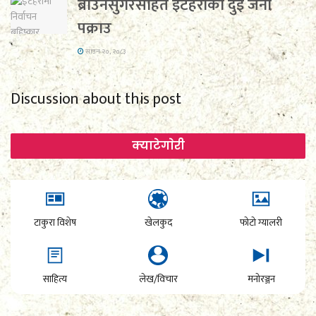
ब्राउनसुगरसहित इटहरीका दुई जना
पक्राउ
साउन २०, २०८३
Discussion about this post
क्याटेगाेरी
टाकुरा विशेष
खेलकुद
फोटो ग्यालरी
साहित्य
लेख/विचार
मनोरञ्जन