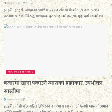
साउन २१, २०८३
0
इटहरी : इटहरी उपमहानगरपालिका–९ भद्र टोलमा किशोर मृत फेला परेको
घटनामा चार जनाविरुद्ध आत्महत्या दुरुत्साहनको कसुरमा मुद्दा दर्ता भएको छ।...
FEATURE BREAKING
बजारमा खाना पकाउने ग्यासको हाहाकार, उपभोक्ता
सास्तीमा
साउन २१, २०८३
0
इटहरी : कोशी प्रदेशसहित देशैभरका बजारमा खाना पकाउने एलपी ग्यासको अभाव