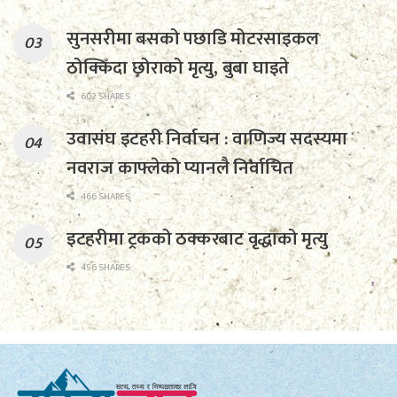
सुनसरीमा बसको पछाडि मोटरसाइकल
ठोक्किँदा छोराको मृत्यु, बुबा घाइते
602 SHARES
उवासंघ इटहरी निर्वाचन : वाणिज्य सदस्यमा
नवराज काफ्लेको प्यानलै निर्वाचित
466 SHARES
इटहरीमा ट्रकको ठक्करबाट वृद्धाको मृत्यु
456 SHARES