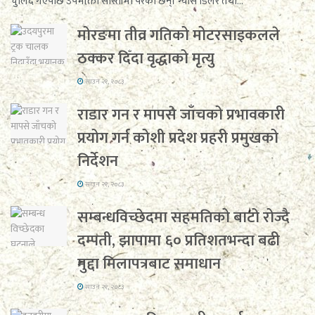
चुलिँदै गएपछि उपभोक्ता सास्तीमा परेका छन्। ग्यास डिलर तथा...
मोरङमा तीव्र गतिको मोटरसाइकलले
ठक्कर दिँदा वृद्धाको मृत्यु
साउन २१, २०८३
राडार गन र मापसे जाँचको प्रभावकारी
प्रयोग गर्न कोशी प्रदेश प्रहरी प्रमुखको
निर्देशन
साउन २१, २०८३
सम्बन्धविच्छेदमा सहमतिको बाटो रोज्दै
दम्पती, झापामा ६० प्रतिशतभन्दा बढी
मुद्दा मिलापत्रबाट समाधान
साउन २१, २०८३