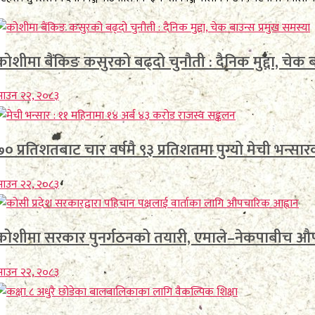
कोशीमा बैंकिङ कसुरको बढ्दो चुनौती : दैनिक मुद्दा, चेक ब
ाउन २२, २०८३
७० प्रतिशतबाट चार वर्षमै ९३ प्रतिशतमा पुग्यो मेची भन्सारको 
ाउन २२, २०८३
कोशीमा सरकार पुनर्गठनको तयारी, एमाले–नेकपाबी
ाउन २२, २०८३