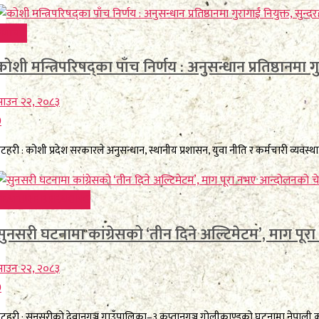
समाचार
कोशी मन्त्रिपरिषद्का पाँच निर्णय : अनुसन्धान प्रतिष्ठानमा गुर
ाउन २२, २०८३
0
टहरी : कोशी प्रदेश सरकारले अनुसन्धान, स्थानीय प्रशासन, युवा नीति र कर्मचारी व्यवस्था
FEATURE BREAKING
सुनसरी घटनामा कांग्रेसको ‘तीन दिने अल्टिमेटम’, माग प
ाउन २२, २०८३
0
टहरी : सुनसरीको देवानगञ्ज गाउँपालिका–३ कप्तानगञ्ज गोलीकाण्डको घटनामा नेपाली कांग