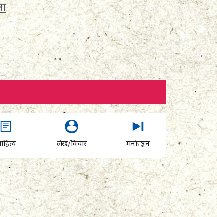
षा
ाहित्य
लेख/विचार
मनोरञ्जन