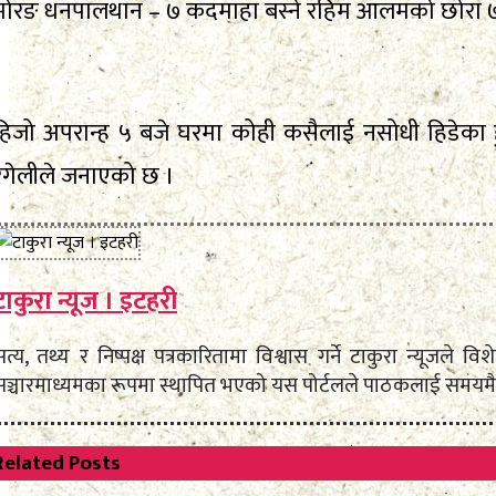
मोरङ धनपालथान – ७ कदमाहा बस्ने रहिम आलमको छोरा ७ बर्
हिजो अपरान्ह ५ बजे घरमा कोही कसैलाई नसोधी हिडेका ह
रंगेलीले जनाएको छ ।
टाकुरा न्यूज । इटहरी
सत्य, तथ्य र निष्पक्ष पत्रकारितामा विश्वास गर्ने टाकुरा न्यूजल
सञ्चारमाध्यमका रूपमा स्थापित भएको यस पोर्टलले पाठकलाई समयमै,
Related
Posts