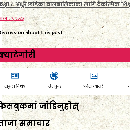
कक्षा ८ अधुरै छोडेका बालबालिकाका लागि वैकल्पिक शिक्
ाउन २२, २०८३
Discussion about this post
क्याटेगाेरी
टाकुरा विशेष
खेलकुद
फोटो ग्यालरी
स
फेसबुकमा जाेडिनुहाेस्
ताजा समाचार