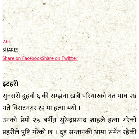
फाेटाे फिचर
निर्वाचन
निर्वाचन
भिजिट नेपाल
भिजिट नेपाल
सम्पादकीय
2.6k
सम्पादकीय
SHARES
स्थानीय निर्वाचन
Share on Facebook
Share on Twitter
स्थानीय निर्वाचन
इटहरी
No Result
सुनसरी दुहवी ६ की सम्झना खत्री परियारको गत माघ २४
View All Result
No Result
गते विराटनगर १२ मा हत्या भयो ।
View All Result
उनको प्रेमी २५ बर्षीय सुरेन्द्रप्रसाद शाहले हत्या गरेको
प्रहरीले पुष्टि गरेको छ । दुइ सन्तानकी आमा समेत रहेकी