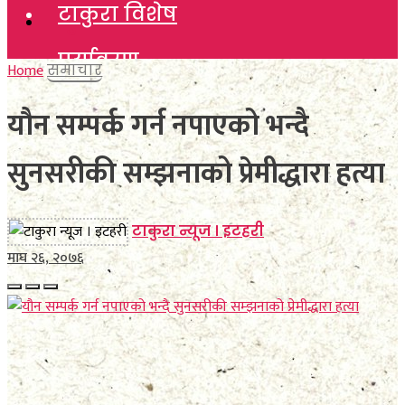
टाकुरा विशेष
टाकुरा विशेष
पर्यावरण
पर्यावरण
Home
समाचार
विचार
यौन सम्पर्क गर्न नपाएको भन्दै
विचार
कला साहित्य
सुनसरीकी सम्झनाको प्रेमीद्धारा हत्या
कला साहित्य
खेलकुद
खेलकुद
टाकुरा न्यूज । इटहरी
विविध
माघ २६, २०७६
विविध
अन्तर्वार्ता
अन्तर्वार्ता
मनाेरञ्जन
मनाेरञ्जन
फाेटाे फिचर