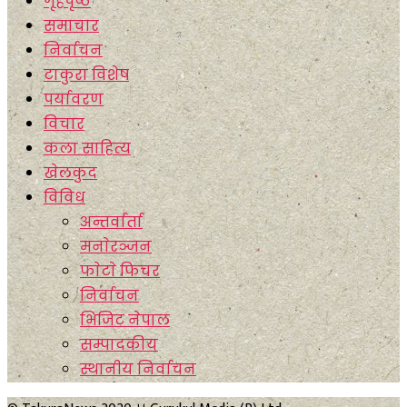
गृहपृष्ठ
समाचार
निर्वाचन
टाकुरा विशेष
पर्यावरण
विचार
कला साहित्य
खेलकुद
विविध
अन्तर्वार्ता
मनाेरञ्जन
फाेटाे फिचर
निर्वाचन
भिजिट नेपाल
सम्पादकीय
स्थानीय निर्वाचन