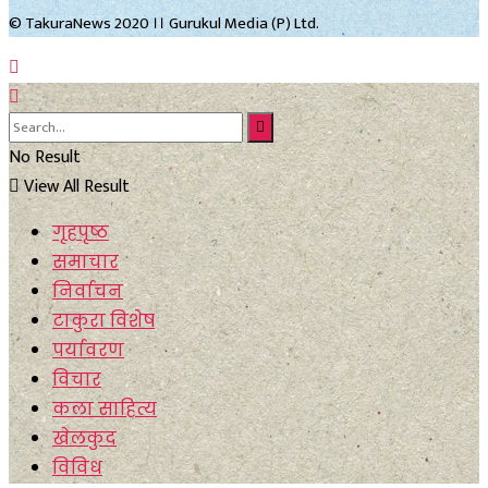
© TakuraNews 2020 ।। Gurukul Media (P) Ltd.
No Result
View All Result
गृहपृष्ठ
समाचार
निर्वाचन
टाकुरा विशेष
पर्यावरण
विचार
कला साहित्य
खेलकुद
विविध