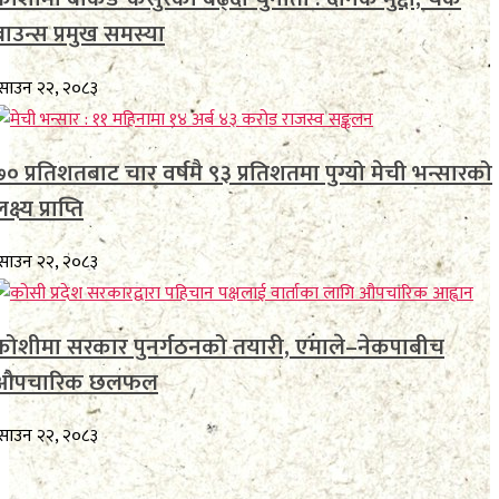
बाउन्स प्रमुख समस्या
साउन २२, २०८३
७० प्रतिशतबाट चार वर्षमै ९३ प्रतिशतमा पुग्यो मेची भन्सारको
क्ष्य प्राप्ति
साउन २२, २०८३
कोशीमा सरकार पुनर्गठनको तयारी, एमाले–नेकपाबीच
औपचारिक छलफल
साउन २२, २०८३