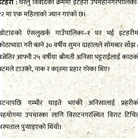
इटहरी :
घरेलु विवादका क्रममा इटहरी उपमहानगरपालिका
१२ मा एक महिलाको ज्यान गएको छ।
खोटाङको ऐसलुखर्क गाउँपालिका–१ घर भई इटहरीम
कोठाभाडा गरी बस्ने ३० वर्षीय सुमन दाहालले सोमबार साँझ 
बजेतिर आफ्नी २५ वर्षीया श्रीमती अनिसा भट्टराईलाई काठक
बटमले टाउको, नाक र कानमा प्रहार गरेका थिए।
घटनापछि गम्भीर घाइते भएकी अनिसालाई प्रहरीक
सहयोगमा उपचारका लागि विराटनगरस्थित विराट टिचि
अस्पताल पुर्‍याइएको थियो।