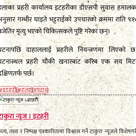
इलाका प्रहरी कार्यालय इटहरीका डीएसपी सुवास हमालक
अनुसार गम्भीर घाइते भट्टराईको उपचारको क्रममा राति ९ः१
बजेतिर मृत्यु भएको चिकित्सकले पुष्टि गरेका छन्।
घटनापछि दाहाललाई प्रहरीले नियन्त्रणमा लिएको छ
घटनास्थल प्रहरी चौकी खनारबाट करिब एक सय मिट
दक्षिणतर्फ पर्छ।
#इटहरी
#हत्या
अपराध
टाकुरा न्यूज । इटहरी
त्य, तथ्य र निष्पक्ष पत्रकारितामा विश्वास गर्ने टाकुरा न्यूजले विशेषग