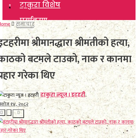
टाकुरा विशेष
टाकुरा विशेष
पर्यावरण
पर्यावरण
Home
समाचार
विचार
इटहरीमा श्रीमानद्धारा श्रीमतीको हत्या,
विचार
कला साहित्य
काठको बटमले टाउको, नाक र कानमा
कला साहित्य
खेलकुद
प्रहार गरेका थिए
खेलकुद
विविध
विविध
टाकुरा न्यूज । इटहरी
अशोज १४, २०८२
No Result