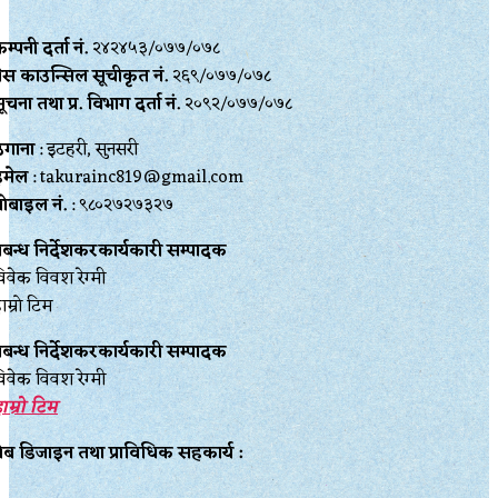
म्पनी दर्ता नं.
२४२४५३/०७७/०७८
्रेस काउन्सिल सूचीकृत नं.
२६९/०७७/०७८
ूचना तथा प्र‍. विभाग दर्ता नं.
२०९२/०७७/०७८
ेगाना
: इटहरी, सुनसरी
इमेल
: takurainc819@gmail.com
ोबाइल नं.
: ९८०२७२७३२७
्रबन्ध निर्देशकरकार्यकारी सम्पादक
िवेक विवश रेग्मी
ाम्रो टिम
्रबन्ध निर्देशकरकार्यकारी सम्पादक
िवेक विवश रेग्मी
ाम्रो टिम
ेब डिजाइन तथा प्राविधिक सहकार्य :