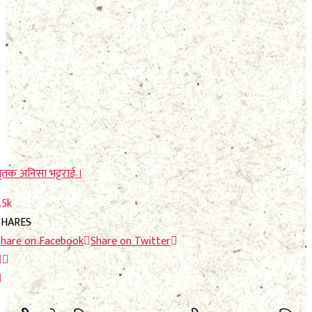
No Result
View All Result
View All Result
ृतक अनिसा भट्टराई ।
.5k
SHARES
Share on Facebook
Share on Twitter