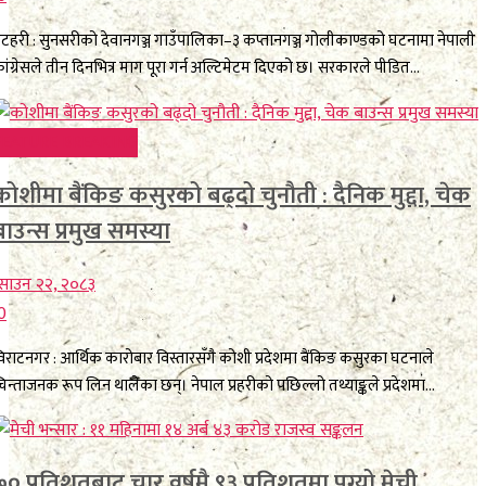
टहरी : सुनसरीको देवानगञ्ज गाउँपालिका–३ कप्तानगञ्ज गोलीकाण्डको घटनामा नेपाली
ांग्रेसले तीन दिनभित्र माग पूरा गर्न अल्टिमेटम दिएको छ। सरकारले पीडित...
FEATURE BREAKING
कोशीमा बैंकिङ कसुरको बढ्दो चुनौती : दैनिक मुद्दा, चेक
बाउन्स प्रमुख समस्या
साउन २२, २०८३
0
िराटनगर : आर्थिक कारोबार विस्तारसँगै कोशी प्रदेशमा बैंकिङ कसुरका घटनाले
िन्ताजनक रूप लिन थालेका छन्। नेपाल प्रहरीको पछिल्लो तथ्याङ्कले प्रदेशमा...
७० प्रतिशतबाट चार वर्षमै ९३ प्रतिशतमा पुग्यो मेची