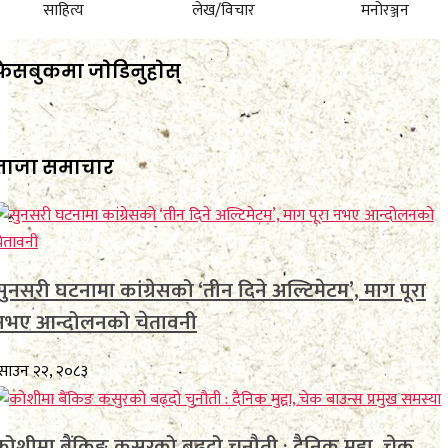
साहित्य
लेख/विचार
मनोरञ्जन
फेसबुकमा जाेडिनुहाेस्
ताजा समाचार
सुनसरी घटनामा कांग्रेसको ‘तीन दिने अल्टिमेटम’, माग पूरा
नभए आन्दोलनको चेतावनी
साउन २२, २०८३
कोशीमा बैंकिङ कसुरको बढ्दो चुनौती : दैनिक मुद्दा, चेक