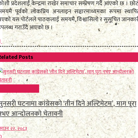
ोशी प्रदेशलाई केन्द्रमा राखेर समाचार सम्प्रेषण गर्दै आएको छ । छो
समयमै पूर्वको लोकप्रिय अनलाइन सञ्चारमाध्यमका रूपमा स्थापि
भएको यस पोर्टलले पाठकलाई समयमै, विश्वासिलो र सुसूचित जानकार
उपलब्ध गराउँदै आएको छ ।
Related
Posts
FEATURE BREAKING
सुनसरी घटनामा कांग्रेसको ‘तीन दिने अल्टिमेटम’, माग पूरा
नभए आन्दोलनको चेतावनी
साउन २२, २०८३
0