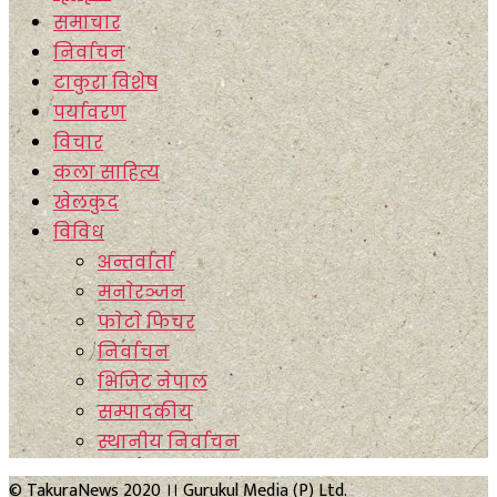
समाचार
निर्वाचन
टाकुरा विशेष
पर्यावरण
विचार
कला साहित्य
खेलकुद
विविध
अन्तर्वार्ता
मनाेरञ्जन
फाेटाे फिचर
निर्वाचन
भिजिट नेपाल
सम्पादकीय
स्थानीय निर्वाचन
© TakuraNews 2020 ।। Gurukul Media (P) Ltd.