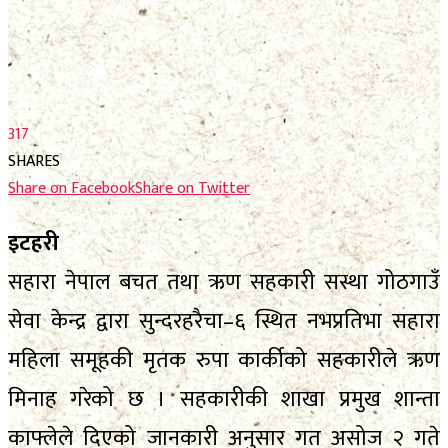
फाेटाे फिचर
निर्वाचन
निर्वाचन
भिजिट नेपाल
भिजिट नेपाल
सम्पादकीय
317
सम्पादकीय
SHARES
स्थानीय निर्वाचन
Share on Facebook
Share on Twitter
स्थानीय निर्वाचन
इटहरी
No Result
सहारा नेपाल बचत तथा ऋण सहकारी सस्था गोठगाउँ
सेवा केन्द्र द्वारा सुन्दरहरैचा–६ स्थित नभप्रतिभा सहारा
View All Result
No Result
महिला समूहकी मृतक रुपा कार्कीको सहकारीले ऋण
View All Result
मिनाह गरेको छ । सहकारीकी शाखा प्रमुख शान्ता
काफ्लेले दिएको जानकारी अनुसार गत असोज २ गते