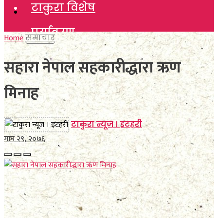
टाकुरा विशेष
टाकुरा विशेष
पर्यावरण
पर्यावरण
Home
समाचार
विचार
सहारा नेपाल सहकारीद्धारा ऋण
विचार
कला साहित्य
मिनाह
कला साहित्य
खेलकुद
खेलकुद
टाकुरा न्यूज । इटहरी
विविध
माघ २९, २०७६
विविध
अन्तर्वार्ता
अन्तर्वार्ता
मनाेरञ्जन
मनाेरञ्जन
फाेटाे फिचर