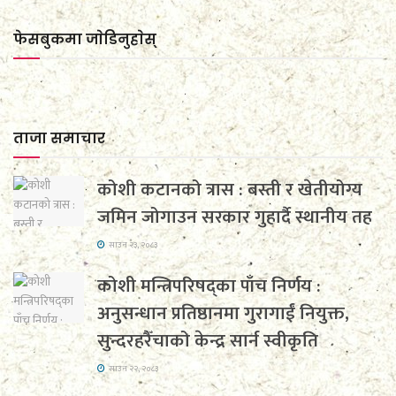
फेसबुकमा जाेडिनुहाेस्
ताजा समाचार
कोशी कटानको त्रास : बस्ती र खेतीयोग्य
जमिन जोगाउन सरकार गुहार्दै स्थानीय तह
साउन २३, २०८३
कोशी मन्त्रिपरिषद्का पाँच निर्णय :
अनुसन्धान प्रतिष्ठानमा गुरागाईं नियुक्त,
सुन्दरहरैँचाको केन्द्र सार्न स्वीकृति
साउन २२, २०८३