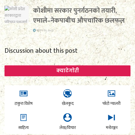
कोशीमा सरकार पुनर्गठनको तयारी,
एमाले–नेकपाबीच औपचारिक छलफल
साउन २२, २०८३
Discussion about this post
क्याटेगाेरी
टाकुरा विशेष
खेलकुद
फोटो ग्यालरी
साहित्य
लेख/विचार
मनोरञ्जन