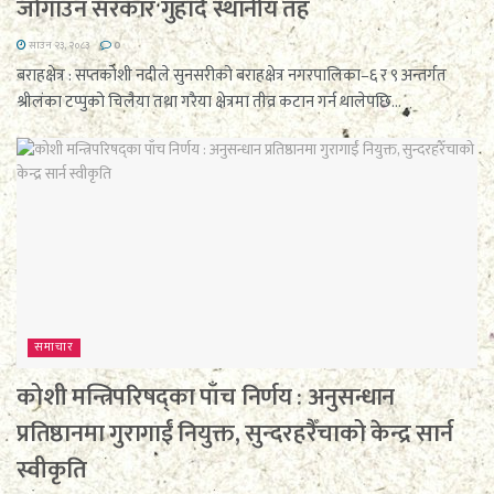
जोगाउन सरकार गुहार्दै स्थानीय तह
साउन २३, २०८३
0
बराहक्षेत्र : सप्तकोशी नदीले सुनसरीको बराहक्षेत्र नगरपालिका–६ र ९ अन्तर्गत
श्रीलंका टप्पुको चिलैया तथा गरैया क्षेत्रमा तीव्र कटान गर्न थालेपछि...
समाचार
कोशी मन्त्रिपरिषद्का पाँच निर्णय : अनुसन्धान
प्रतिष्ठानमा गुरागाईं नियुक्त, सुन्दरहरैँचाको केन्द्र सार्न
स्वीकृति