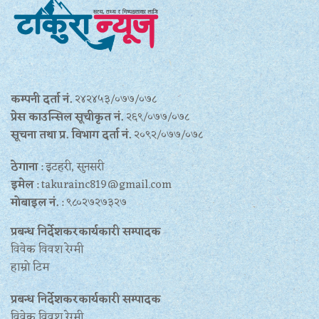
कम्पनी दर्ता नं.
२४२४५३/०७७/०७८
प्रेस काउन्सिल सूचीकृत नं.
२६९/०७७/०७८
सूचना तथा प्र‍. विभाग दर्ता नं.
२०९२/०७७/०७८
ठेगाना
: इटहरी, सुनसरी
इमेल
: takurainc819@gmail.com
मोबाइल नं.
: ९८०२७२७३२७
प्रबन्ध निर्देशकरकार्यकारी सम्पादक
विवेक विवश रेग्मी
हाम्रो टिम
प्रबन्ध निर्देशकरकार्यकारी सम्पादक
विवेक विवश रेग्मी