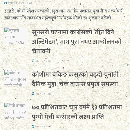
साउन २२, २०८३
0
इटहरी : कोशी प्रदेश सरकारले अनुसन्धान, स्थानीय प्रशासन, युवा नीति र कर्मचारी
व्यवस्थापनसँग सम्बन्धित महत्वपूर्ण निर्णयहरू गरेको छ। शुक्रबार बसेको...
सुनसरी घटनामा कांग्रेसको ‘तीन दिने
अल्टिमेटम’, माग पूरा नभए आन्दोलनको
चेतावनी
साउन २२, २०८३
कोशीमा बैंकिङ कसुरको बढ्दो चुनौती :
दैनिक मुद्दा, चेक बाउन्स प्रमुख समस्या
साउन २२, २०८३
७० प्रतिशतबाट चार वर्षमै ९३ प्रतिशतमा
पुग्यो मेची भन्सारको लक्ष्य प्राप्ति
साउन २२, २०८३