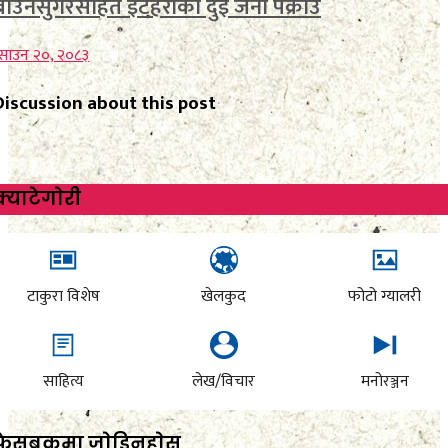
ब्राउनसुगरसहित इटहरीका दुई जना पक्राउ
साउन २०, २०८३
Discussion about this post
क्याटेगाेरी
टाकुरा विशेष
खेलकुद
फोटो ग्यालरी
साहित्य
लेख/विचार
मनोरञ्जन
फेसबुकमा जाेडिनुहाेस्