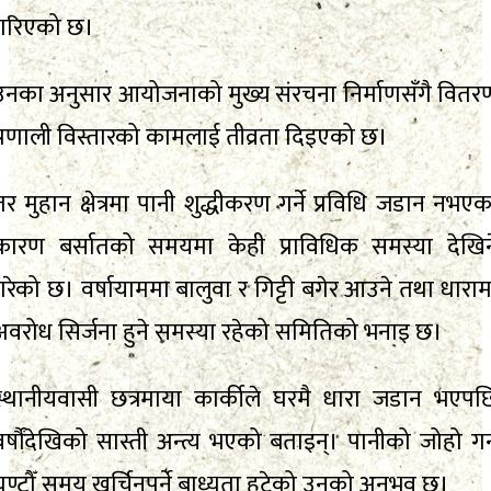
गरिएको छ।
उनका अनुसार आयोजनाको मुख्य संरचना निर्माणसँगै वितर
प्रणाली विस्तारको कामलाई तीव्रता दिइएको छ।
तर मुहान क्षेत्रमा पानी शुद्धीकरण गर्ने प्रविधि जडान नभएक
कारण बर्सातको समयमा केही प्राविधिक समस्या देखिन
गरेको छ। वर्षायाममा बालुवा र गिट्टी बगेर आउने तथा धाराम
अवरोध सिर्जना हुने समस्या रहेको समितिको भनाइ छ।
स्थानीयवासी छत्रमाया कार्कीले घरमै धारा जडान भएपछ
वर्षौंदेखिको सास्ती अन्त्य भएको बताइन्। पानीको जोहो गर्
घण्टौँ समय खर्चिनुपर्ने बाध्यता हटेको उनको अनुभव छ।