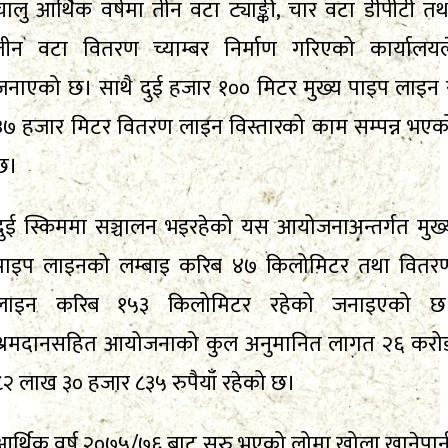
चालु आर्थिक वर्षमा तीन वटा ट्याङ्की, चार वटा डीपीटी तथ
तीन वटा वितरण च्याम्बर निर्माण गरिएको कार्यालयल
जनाएको छ। साथै दुई हजार १०० मिटर मुख्य पाइप लाइन 
३७ हजार मिटर वितरण लाइन विस्तारको काम सम्पन्न भएक
छ।
दुई स्किममा सञ्चालन भइरहेको यस आयोजनाअन्तर्गत मुख्
पाइप लाइनको लम्बाइ करिब ४७ किलोमिटर तथा वितर
लाइन करिब १५३ किलोमिटर रहेको जनाइएको छ
श्रमदानसहित आयोजनाको कुल अनुमानित लागत २६ करो
८२ लाख ३० हजार ८३५ रुपैयाँ रहेको छ।
आर्थिक वर्ष २०७५/७६ बाट सुरु भएको लोमा खोला खानेपान