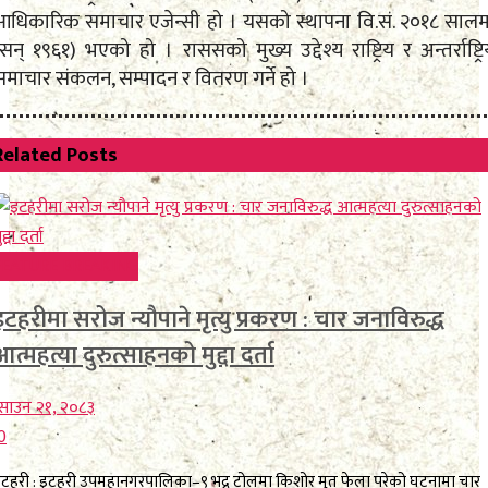
आधिकारिक समाचार एजेन्सी हो । यसको स्थापना वि.सं. २०१८ सालम
सन् १९६१) भएको हो । राससको मुख्य उद्देश्य राष्ट्रिय र अन्तर्राष्ट्र
समाचार संकलन, सम्पादन र वितरण गर्ने हो ।
Related
Posts
FEATURE BREAKING
इटहरीमा सरोज न्यौपाने मृत्यु प्रकरण : चार जनाविरुद्ध
आत्महत्या दुरुत्साहनको मुद्दा दर्ता
साउन २१, २०८३
0
टहरी : इटहरी उपमहानगरपालिका–९ भद्र टोलमा किशोर मृत फेला परेको घटनामा चार