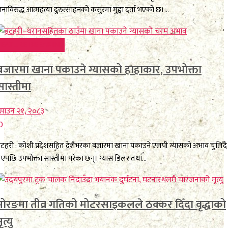
नाविरुद्ध आत्महत्या दुरुत्साहनको कसुरमा मुद्दा दर्ता भएको छ।...
FEATURE BREAKING
बजारमा खाना पकाउने ग्यासको हाहाकार, उपभोक्ता
सास्तीमा
साउन २१, २०८३
0
टहरी : कोशी प्रदेशसहित देशैभरका बजारमा खाना पकाउने एलपी ग्यासको अभाव चुलिँदै
एपछि उपभोक्ता सास्तीमा परेका छन्। ग्यास डिलर तथा...
मोरङमा तीव्र गतिको मोटरसाइकलले ठक्कर दिँदा वृद्धाको
ृत्यु