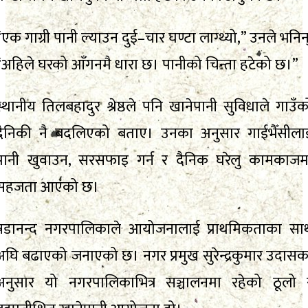
“एक गाग्री पानी ल्याउन दुई–चार घण्टा लाग्थ्यो,” उनले भनिन्
“अहिले घरको आँगनमै धारा छ। पानीको चिन्ता हटेको छ।”
स्थानीय तिलबहादुर श्रेष्ठले पनि खानेपानी सुविधाले गाउँक
दैनिकी नै बदलिएको बताए। उनका अनुसार गाईभैँसीला
पानी खुवाउन, सरसफाइ गर्न र दैनिक घरेलु कामकाजम
सहजता आएको छ।
षडानन्द नगरपालिकाले आयोजनालाई प्राथमिकताका सा
अघि बढाएको जनाएको छ। नगर प्रमुख सुरेन्द्रकुमार उदासक
अनुसार यो नगरपालिकाभित्र सञ्चालनमा रहेको ठूलो 