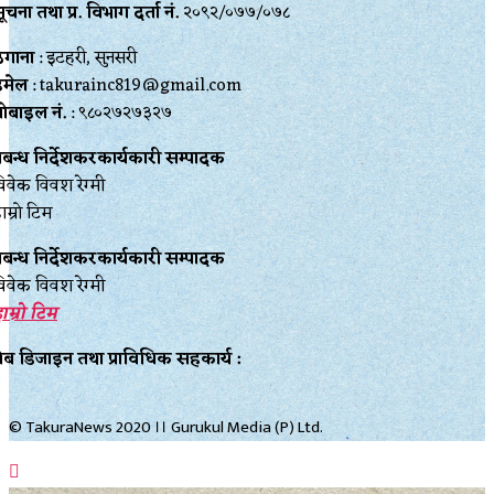
ूचना तथा प्र‍. विभाग दर्ता नं.
२०९२/०७७/०७८
ेगाना
: इटहरी, सुनसरी
इमेल
: takurainc819@gmail.com
ोबाइल नं.
: ९८०२७२७३२७
्रबन्ध निर्देशकरकार्यकारी सम्पादक
िवेक विवश रेग्मी
ाम्रो टिम
्रबन्ध निर्देशकरकार्यकारी सम्पादक
िवेक विवश रेग्मी
ाम्रो टिम
ेब डिजाइन तथा प्राविधिक सहकार्य :
© TakuraNews 2020 ।। Gurukul Media (P) Ltd.