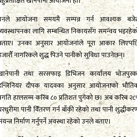
बहुप्रतीक्षित खानेपानी आयोजना हो।
उनले आयोजना समयमै सम्पन्न गर्न आवश्यक बजे
व्यवस्थापनका लागि सम्बन्धित निकायसँग समन्वय भइरहेक
बताए। उनका अनुसार आयोजनाले पूरा आकार लिएपछ
हजारौँ नागरिकले शुद्ध पिउने पानीको सुविधा पाउनेछन्।
खानेपानी तथा सरसफाइ डिभिजन कार्यालय भोजपुरक
इन्जिनियर दीपक यादवका अनुसार आयोजनाको भौति
प्रगति हालसम्म करिब ८० प्रतिशत पुगेको छ। अब करिब २८
घरधुरीमा पानी वितरण गर्न बाँकी रहेको तथा पानी शुद्धीकर
संयन्त्र निर्माण गर्नुपर्ने अवस्था रहेको उनले बताए।