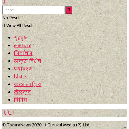
No Result
View All Result
गृहपृष्ठ
समाचार
निर्वाचन
टाकुरा विशेष
पर्यावरण
विचार
कला साहित्य
खेलकुद
विविध
© TakuraNews 2020 ।। Gurukul Media (P) Ltd.