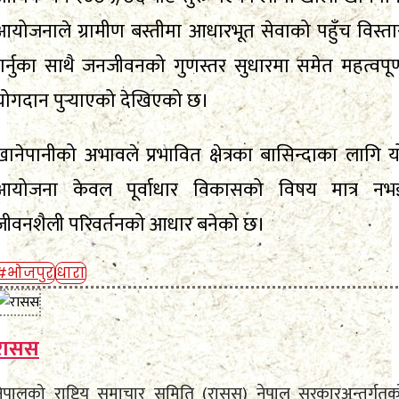
आयोजनाले ग्रामीण बस्तीमा आधारभूत सेवाको पहुँच विस्ता
गर्नुका साथै जनजीवनको गुणस्तर सुधारमा समेत महत्वपूर्
योगदान पुर्‍याएको देखिएको छ।
खानेपानीको अभावले प्रभावित क्षेत्रका बासिन्दाका लागि य
आयोजना केवल पूर्वाधार विकासको विषय मात्र नभ
जीवनशैली परिवर्तनको आधार बनेको छ।
#भोजपुर
धारा
रासस
नेपालको राष्ट्रिय समाचार समिति (रासस) नेपाल सरकारअन्तर्गतक