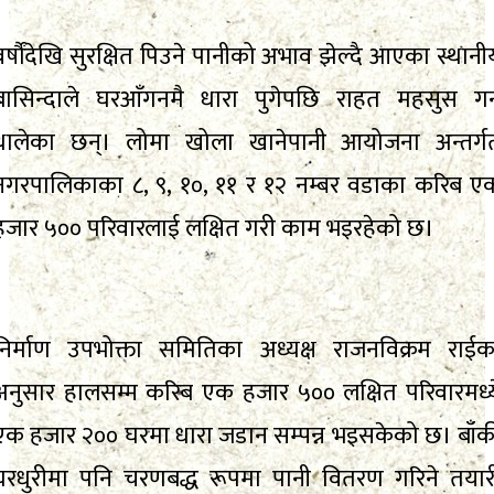
वर्षौंदेखि सुरक्षित पिउने पानीको अभाव झेल्दै आएका स्थानी
बासिन्दाले घरआँगनमै धारा पुगेपछि राहत महसुस गर्
थालेका छन्। लोमा खोला खानेपानी आयोजना अन्तर्ग
नगरपालिकाका ८, ९, १०, ११ र १२ नम्बर वडाका करिब ए
हजार ५०० परिवारलाई लक्षित गरी काम भइरहेको छ।
निर्माण उपभोक्ता समितिका अध्यक्ष राजनविक्रम राईक
अनुसार हालसम्म करिब एक हजार ५०० लक्षित परिवारमध्य
एक हजार २०० घरमा धारा जडान सम्पन्न भइसकेको छ। बाँक
घरधुरीमा पनि चरणबद्ध रूपमा पानी वितरण गरिने तयार