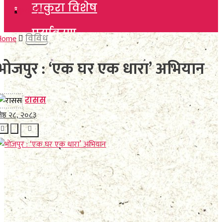
टाकुरा विशेष
टाकुरा विशेष
पर्यावरण
पर्यावरण
Home
विविध
विचार
भोजपुर : ‘एक घर एक धारा’ अभियान
विचार
कला साहित्य
कला साहित्य
रासस
खेलकुद
ेष्ठ २८, २०८३
खेलकुद
विविध
विविध
No Result