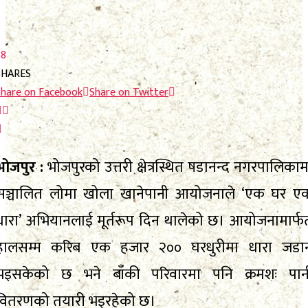
No Result
View All Result
View All Result
58
SHARES
Share on Facebook
Share on Twitter
भोजपुर :
भोजपुरको उत्तरी क्षेत्रस्थित षडानन्द नगरपालिकाम
सञ्चालित लोमा खोला खानेपानी आयोजनाले ‘एक घर ए
धारा’ अभियानलाई मूर्तरूप दिन थालेको छ। आयोजनामार्फ
हालसम्म करिब एक हजार २०० घरधुरीमा धारा जडा
भइसकेको छ भने बाँकी परिवारमा पनि क्रमशः पान
वितरणको तयारी भइरहेको छ।