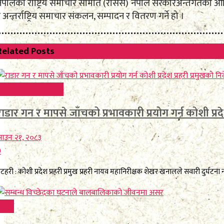
नेपालको राष्ट्रिय समाचार समिति (रासस) नेपाल सरकारअन्तर्गतको आधि
 अन्तर्राष्ट्रिय समाचार संकलन, सम्पादन र वितरण गर्ने हो ।
Related
Posts
FEATURE BREAKING
राडार गन र मापसे जाँचको प्रभावकारी प्रयोग गर्न कोशी प्रदेश
ाउन २१, २०८३
0
टहरी : कोशी प्रदेश प्रहरी प्रमुख प्रहरी नायव महानिरीक्षक शेखर खनालले सवारी दुर्घटना
िविध