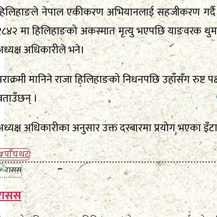
हिलिहाङले नेपाल एकीकरण अभियानलाई सहजीकरण गर्दै 
१८४२ मा हिलिहाङको अकस्मात मृत्यु भएपछि याङवरक थुम पू
अध्यक्ष अधिकारीले भने।
पराक्रमी मानिने राजा हिलिहाङको निधनपछि उहाँसँग रुष्ट पक
बताउँछन् ।
अध्यक्ष अधिकारीका अनुसार उक्त दरबारमा प्रयोग भएका इ
#पाँचथर
रासस