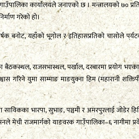
उँपालिका कार्यालयले जनाएको छ । मन्त्रालयको ७० प्र
िर्माण गरेको हो।
 बनोट, यहाँको भूगोल र इतिहासप्रतिको चासोले पर्यटक
यका बैठकस्थल, राजसभास्थल, पर्खाल, दरबारमा प्रयोग 
ो विश्वास गरिने युमा साम्माङ माङयुक्ना हिम (महारानी शक्
मा साविकका भारपा, सुभाङ, पञ्चमी र अमरपुरलाई जोडेर 
ले मेची राजमार्गको याङवरक गाउँपालिका–६ नागीमा प्रवेशद