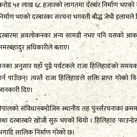
करोड ५१ लाख ६८ हजारको लागतमा दरबार निर्माण भएको गा
निर्माण भएको दरबारका संरचना भगवती बौद्ध जेभी इलामले न
दरबारमा अवलोकनका अन्य सामग्री नभए पनि यसको आकर्षक
समरबहादुर अधिकारीले बताए।
उनका अनुसार यहाँ पुग्ने पर्यटकले राजा हिलिहाङको सम
गर्न पाउँछन्। त्यस्तै राजा हिलिहाङले शक्ति प्राप्त गरेक
जानकारी दिए।
नेपालको संविधानबमोजिम स्थानीय तह पुनर्संरचनाका क्रम
तथा दरबारबारे खोजी सुरु भएको थियो । हिलिहाङ फाउन्डेसन
अगाडि सालिक निर्माण गरेको छ।