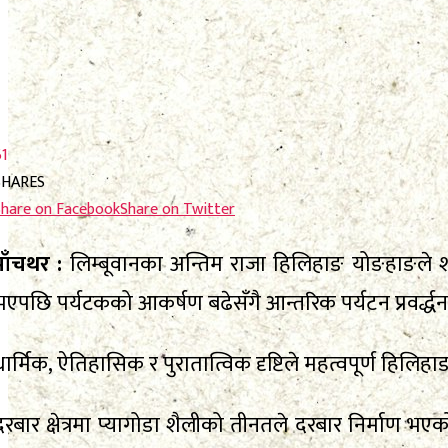
61
SHARES
Share on Facebook
Share on Twitter
पाँचथर :
लिम्बूवानका अन्तिम राजा हिलिहाङ योङहाङले शा
भएपछि पर्यटकको आकर्षण बढेसँगै आन्तरिक पर्यटन प्रवर्द्ध
धार्मिक, ऐतिहासिक र पुरातात्विक दृष्टिले महत्वपूर्ण हिलिहाङ 
दरबार क्षेत्रमा प्यागोडा शैलीको तीनतले दरबार निर्माण भ