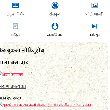
टाकुरा विशेष
खेलकुद
फोटो ग्यालरी
साहित्य
लेख/विचार
मनोरञ्जन
फेसबुकमा जाेडिनुहाेस्
ताजा समाचार
अरुण उपत्यका
साउन २४, २०८३