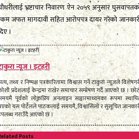
चौधरीलाई भ्रष्टाचार निवारण ऐन २०५९ अनुसार घुसवापतक
रकम जफत मागदावी सहित आरोपपत्र दायर गरेको जानकार
दिए ।
टाकुरा न्यूज । इटहरी
त्य, तथ्य र निष्पक्ष पत्रकारितामा विश्वास गर्ने टाकुरा न्यूजले विशेषग
ोशी प्रदेशलाई केन्द्रमा राखेर समाचार सम्प्रेषण गर्दै आएको छ । छो
समयमै पूर्वको लोकप्रिय अनलाइन सञ्चारमाध्यमका रूपमा स्थापि
भएको यस पोर्टलले पाठकलाई समयमै, विश्वासिलो र सुसूचित जानकार
उपलब्ध गराउँदै आएको छ ।
Related
Posts