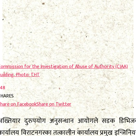
फाेटाे फिचर
निर्वाचन
निर्वाचन
भिजिट नेपाल
भिजिट नेपाल
सम्पादकीय
सम्पादकीय
स्थानीय निर्वाचन
स्थानीय निर्वाचन
Commission for the Investigation of Abuse of Authority (CIAA)
uilding. Photo: THT
No Result
148
SHARES
View All Result
No Result
Share on Facebook
Share on Twitter
View All Result
अख्तियार दुरुपयोग अनुसन्धान आयोगले सडक डिभिज
कार्यालय विराटनगरका तत्कालीन कार्यालय प्रमुख इन्जिनिय