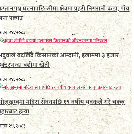
कप्तानगञ्ज घटनापछि सीमा क्षेत्रमा प्रहरी निगरानी कडा, पाँच
जना पक्राउ
साउन २४, २०८३
अदुवाले बदलिँदै किसानको आम्दानी, इलाममा ३ हजार
हेक्टरभन्दा बढीमा खेती
साउन २४, २०८३
सोलुखुम्बुमा मदिरा सेवनपछि १९ वर्षीय युवकले गरे चक्कु
्रहारबाट हत्या
साउन २४, २०८३