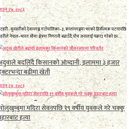
साउन २४, २०८३
0
टहरी : सुनसरीको देवानगञ्ज गाउँपालिका–३, कप्तानगञ्जमा भएको हिंसात्मक घटनापछि
्रहरीले नेपाल–भारत सीमा क्षेत्रमा निगरानी बढाउँदै पाँच जनालाई पक्राउ गरेको छ।...
अदुवाले बदलिँदै किसानको आम्दानी, इलाममा ३ हजार
हेक्टरभन्दा बढीमा खेती
साउन २४, २०८३
सोलुखुम्बुमा मदिरा सेवनपछि १९ वर्षीय युवकले गरे चक्कु
प्रहारबाट हत्या