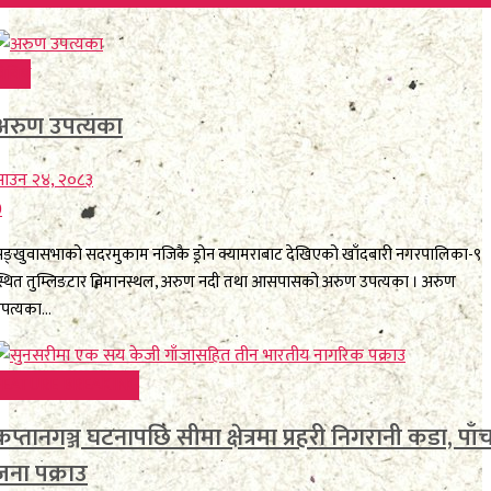
िविध
अरुण उपत्यका
साउन २४, २०८३
0
ङ्खुवासभाको सदरमुकाम नजिकै ड्रोन क्यामराबाट देखिएको खाँदबारी नगरपालिका-९
्थित तुम्लिङटार विमानस्थल, अरुण नदी तथा आसपासको अरुण उपत्यका । अरुण
पत्यका...
FEATURE BREAKING
कप्तानगञ्ज घटनापछि सीमा क्षेत्रमा प्रहरी निगरानी कडा, पाँ
जना पक्राउ