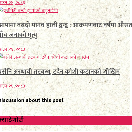
साउन २४, २०८३
झापामा बढ्दो मानव-हात्ती द्वन्द्व : आक्रमणबाट वर्षमा औस
पाँच जनाको मृत्यु
साउन २४, २०८३
बर्सेनि अस्थायी तटबन्ध, टर्दैन कोशी कटानको जोखिम
साउन २४, २०८३
Discussion about this post
क्याटेगाेरी