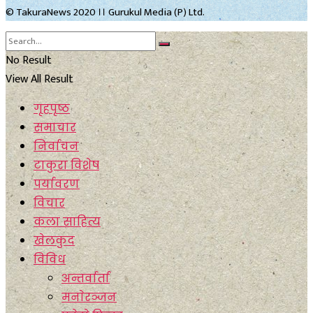
© TakuraNews 2020 ।। Gurukul Media (P) Ltd.
No Result
View All Result
गृहपृष्ठ
समाचार
निर्वाचन
टाकुरा विशेष
पर्यावरण
विचार
कला साहित्य
खेलकुद
विविध
अन्तर्वार्ता
मनाेरञ्जन