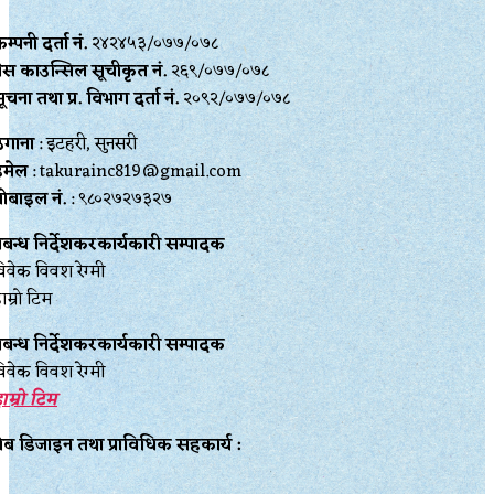
म्पनी दर्ता नं.
२४२४५३/०७७/०७८
्रेस काउन्सिल सूचीकृत नं.
२६९/०७७/०७८
ूचना तथा प्र‍. विभाग दर्ता नं.
२०९२/०७७/०७८
ेगाना
: इटहरी, सुनसरी
इमेल
: takurainc819@gmail.com
ोबाइल नं.
: ९८०२७२७३२७
्रबन्ध निर्देशकरकार्यकारी सम्पादक
िवेक विवश रेग्मी
ाम्रो टिम
्रबन्ध निर्देशकरकार्यकारी सम्पादक
िवेक विवश रेग्मी
ाम्रो टिम
ेब डिजाइन तथा प्राविधिक सहकार्य :