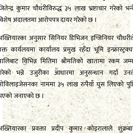
जितेन्द्र कुमार चौधरीविरुद्ध ३५ लाख भ्रष्टाचार गरेको भन्द
विशेष अदालतमा आरोपपत्र दायर गरेको छ ।
अख्तियारका अनुसार सिनियर डिभिजन इन्जिनियर चौधरील
उक्त कार्यलयमा कार्यालय प्रमुख रहँदा भूमि इन्फ्रास्ट्रक्च
प्रालिबाट विभिन्न मितिमा श्रीमतिको खातामा रकम जम्म
गरेको भन्ने उजुरीका आधारमा अनुसन्धान गर्दा उनल
मोविलाइजेसनका नाममा ३५ लाख रुपैयाँ घुस लिएको पुष्ट
भएको जनाएको छ ।
अख्तियारका प्रवक्ता प्रदीप कुमार कोइरालाले शुक्रबा