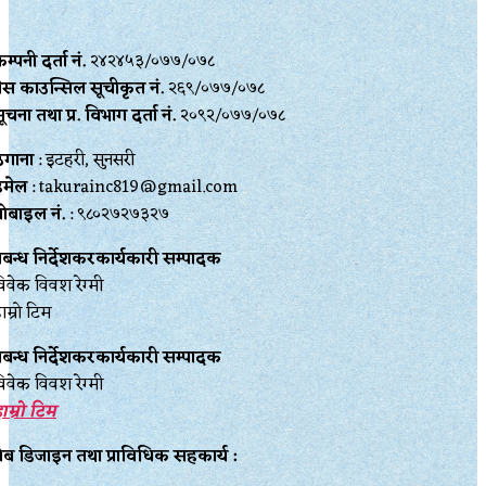
म्पनी दर्ता नं.
२४२४५३/०७७/०७८
्रेस काउन्सिल सूचीकृत नं.
२६९/०७७/०७८
ूचना तथा प्र‍. विभाग दर्ता नं.
२०९२/०७७/०७८
ेगाना
: इटहरी, सुनसरी
इमेल
: takurainc819@gmail.com
ोबाइल नं.
: ९८०२७२७३२७
्रबन्ध निर्देशकरकार्यकारी सम्पादक
िवेक विवश रेग्मी
ाम्रो टिम
्रबन्ध निर्देशकरकार्यकारी सम्पादक
िवेक विवश रेग्मी
ाम्रो टिम
ेब डिजाइन तथा प्राविधिक सहकार्य :