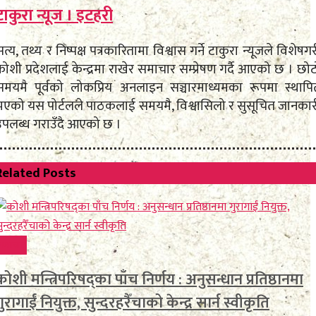
टाकुरा न्यूज । इटहरी
त्य, तथ्य र निष्पक्ष पत्रकारितामा विश्वास गर्ने टाकुरा न्यूजले विशेषग
ोशी प्रदेशलाई केन्द्रमा राखेर समाचार सम्प्रेषण गर्दै आएको छ । छो
समयमै पूर्वको लोकप्रिय अनलाइन सञ्चारमाध्यमका रूपमा स्थापि
भएको यस पोर्टलले पाठकलाई समयमै, विश्वासिलो र सुसूचित जानकार
उपलब्ध गराउँदै आएको छ ।
Related
Posts
समाचार
कोशी मन्त्रिपरिषद्का पाँच निर्णय : अनुसन्धान प्रतिष्ठानमा
गुरागाईं नियुक्त, सुन्दरहरैँचाको केन्द्र सार्न स्वीकृति