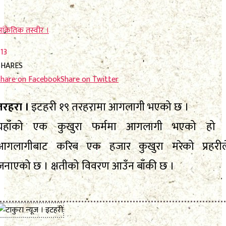
फाेटाे फिचर
निर्वाचन
निर्वाचन
ांकेतिक तस्वीर ।
भिजिट नेपाल
भिजिट नेपाल
13
सम्पादकीय
SHARES
सम्पादकीय
Share on Facebook
Share on Twitter
स्थानीय निर्वाचन
स्थानीय निर्वाचन
तरहरा ।
इटहरी १९ तरहरामा आगलागी भएको छ ।
यहाँको एक कुखुरा फर्ममा आगलागी भएको हो 
No Result
आगलागीबाट करिब एक हजार कुखुरा मरेको प्रहरील
View All Result
No Result
जनाएको छ । क्षतीको विवरण आउँन बाँकी छ ।
View All Result