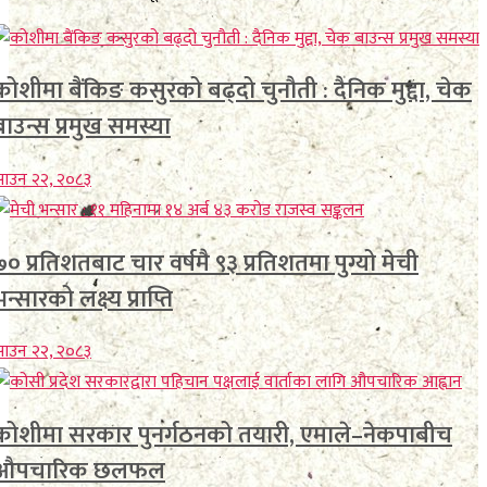
कोशीमा बैंकिङ कसुरको बढ्दो चुनौती : दैनिक मुद्दा, चेक
बाउन्स प्रमुख समस्या
ाउन २२, २०८३
७० प्रतिशतबाट चार वर्षमै ९३ प्रतिशतमा पुग्यो मेची
न्सारको लक्ष्य प्राप्ति
ाउन २२, २०८३
कोशीमा सरकार पुनर्गठनको तयारी, एमाले–नेकपाबीच
औपचारिक छलफल