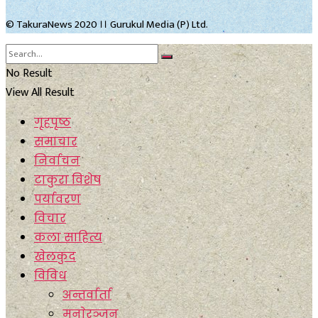
© TakuraNews 2020 ।। Gurukul Media (P) Ltd.
No Result
View All Result
गृहपृष्ठ
समाचार
निर्वाचन
टाकुरा विशेष
पर्यावरण
विचार
कला साहित्य
खेलकुद
विविध
अन्तर्वार्ता
मनाेरञ्जन