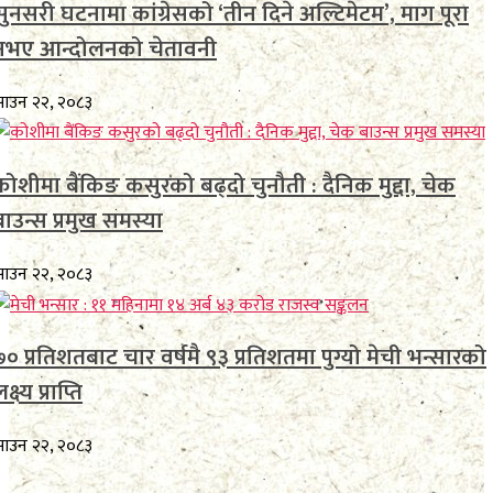
सुनसरी घटनामा कांग्रेसको ‘तीन दिने अल्टिमेटम’, माग पूरा
नभए आन्दोलनको चेतावनी
ाउन २२, २०८३
कोशीमा बैंकिङ कसुरको बढ्दो चुनौती : दैनिक मुद्दा, चेक
बाउन्स प्रमुख समस्या
ाउन २२, २०८३
७० प्रतिशतबाट चार वर्षमै ९३ प्रतिशतमा पुग्यो मेची भन्सारको
क्ष्य प्राप्ति
ाउन २२, २०८३