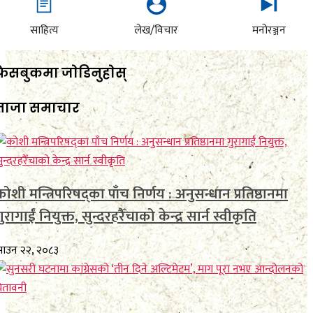
साहित्य
लेख/विचार
मनोरञ्जन
फेसबुकमा जाेडिनुहाेस्
ताजा समाचार
कोशी मन्त्रिपरिषद्का पाँच निर्णय : अनुसन्धान प्रतिष्ठानमा
ुरागाईं नियुक्त, सुन्दरहरैँचाको केन्द्र सार्न स्वीकृति
ाउन २२, २०८३