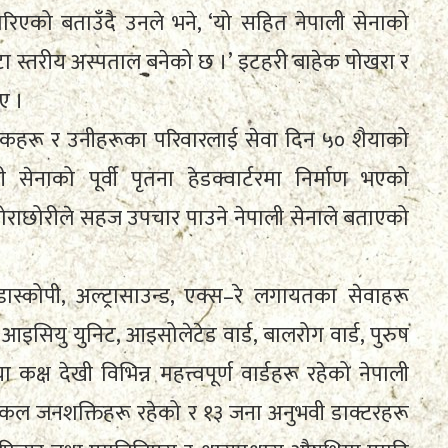
िएको बताउँदै उनले भने, ‘यो सहित नेपाली सेनाको
वटा स्तरीय अस्पताल बनेको छ ।’ इटहरी बाहेक पोखरा र
ए ।
निकहरू र उनीहरूका परिवारलाई सेवा दिन ५० शैयाको
ाको पूर्वी पृतना हेडक्वार्टरमा निर्माण भएको
ोराछोरीले सहज उपचार पाउने नेपाली सेनाले बताएको
ास्कोपी, अल्ट्रासाउन्ड, एक्स–रे लगायतका सेवाहरू
इसियु युनिट, आइसोलेटेड वार्ड, बालरोग वार्ड, पुरुष
या कक्ष देखी विभिन्न महत्त्वपूर्ण वार्डहरू रहेको नेपाली
कल जनशक्तिहरू रहेको र १३ जना अनुभवी डाक्टरहरू