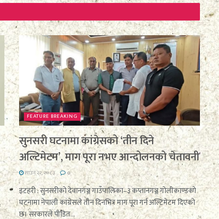
FEATURE BREAKING
सुनसरी घटनामा कांग्रेसको ‘तीन दिने
अल्टिमेटम’, माग पूरा नभए आन्दोलनको चेतावनी
साउन २२, २०८३
0
इटहरी : सुनसरीको देवानगञ्ज गाउँपालिका–३ कप्तानगञ्ज गोलीकाण्डको
घटनामा नेपाली कांग्रेसले तीन दिनभित्र माग पूरा गर्न अल्टिमेटम दिएको
र
छ। सरकारले पीडित...