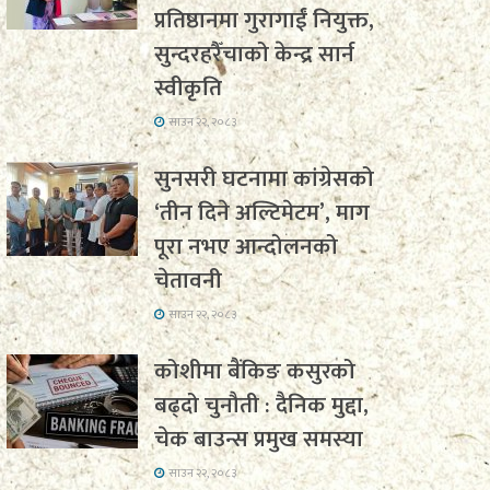
प्रतिष्ठानमा गुरागाईं नियुक्त,
सुन्दरहरैँचाको केन्द्र सार्न
स्वीकृति
साउन २२, २०८३
सुनसरी घटनामा कांग्रेसको
‘तीन दिने अल्टिमेटम’, माग
पूरा नभए आन्दोलनको
चेतावनी
साउन २२, २०८३
कोशीमा बैंकिङ कसुरको
बढ्दो चुनौती : दैनिक मुद्दा,
चेक बाउन्स प्रमुख समस्या
साउन २२, २०८३