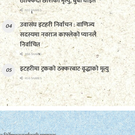
ठोक्किँदा छोराको मृत्यु, बुबा घाइते
602 SHARES
उवासंघ इटहरी निर्वाचन : वाणिज्य
सदस्यमा नवराज काफ्लेको प्यानलै
निर्वाचित
466 SHARES
इटहरीमा ट्रकको ठक्करबाट वृद्धाको मृत्यु
456 SHARES