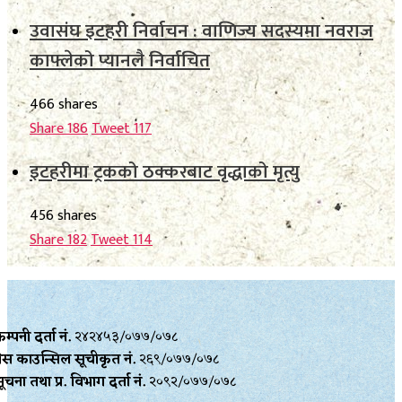
उवासंघ इटहरी निर्वाचन : वाणिज्य सदस्यमा नवराज
काफ्लेको प्यानलै निर्वाचित
466 shares
Share
186
Tweet
117
इटहरीमा ट्रकको ठक्करबाट वृद्धाको मृत्यु
456 shares
Share
182
Tweet
114
म्पनी दर्ता नं.
२४२४५३/०७७/०७८
्रेस काउन्सिल सूचीकृत नं.
२६९/०७७/०७८
ूचना तथा प्र‍. विभाग दर्ता नं.
२०९२/०७७/०७८