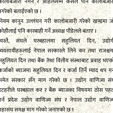
कालोबजारी नगर्न र अहिलेसम्म कसैले पनि कालोबजार
नगरेको बताईएको छ ।
नियम कानुन उल्लंघन गरी कालोबजारी गरेको खण्डमा ज
कोहीलाई पनि कारबाही गर्ने अध्यक्ष पौडेलले बताए ।
त्यस्तै, संघले घरबहालमा सहुलियत दिन, उद्योग
व्यवसायीहरुलाई नेपाल सरकारले लिने कर तथा राजश्वम
सहुलियत दिन तथा बैंक तथा वित्तीय संस्थाबाट प्रवाह भएक
कर्जाको ब्याजमा सहुलियत दिन र कर्जा तिर्ने म्याद थप गर्
समेत सरकार सँग माग गरेको छ । उद्योग वाणिज्य सं
इटहरीले घरबहाल कर र बैंक ब्याजका विषयमा ठोस पह
गर्न प्रदेश उद्योग वाणिज्य संघ र नेपाल उद्योग वाणिज्
महासंघ समक्ष माग गरेको जनाएको छ ।