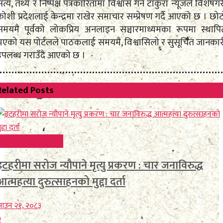
त्य, तथ्य र निष्पक्ष पत्रकारितामा विश्वास गर्ने टाकुरा न्यूजले विशेषग
ोशी प्रदेशलाई केन्द्रमा राखेर समाचार सम्प्रेषण गर्दै आएको छ । छो
समयमै पूर्वको लोकप्रिय अनलाइन सञ्चारमाध्यमका रूपमा स्थापि
भएको यस पोर्टलले पाठकलाई समयमै, विश्वासिलो र सुसूचित जानकार
उपलब्ध गराउँदै आएको छ ।
Related
Posts
FEATURE BREAKING
इटहरीमा सरोज न्यौपाने मृत्यु प्रकरण : चार जनाविरुद्ध
आत्महत्या दुरुत्साहनको मुद्दा दर्ता
ाउन २१, २०८३
0