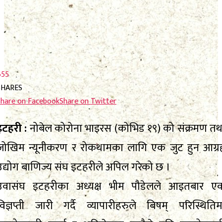
फाेटाे फिचर
निर्वाचन
निर्वाचन
भिजिट नेपाल
भिजिट नेपाल
सम्पादकीय
655
सम्पादकीय
स्थानीय निर्वाचन
SHARES
स्थानीय निर्वाचन
Share on Facebook
Share on Twitter
इटहरी :
नोबेल कोरोना भाइरस (कोभिड १९) को संक्रमण तथ
No Result
जोखिम न्यूनीकरण र रोकथामका लागि एक जुट हुन आग्र
View All Result
No Result
उद्योग बाणिज्य संघ इटहरीले अपिल गरेको छ ।
उवासंघ इटहरीका अध्यक्ष भीम पौडेलले आइतबार ए
View All Result
विज्ञप्ती जारी गर्दै व्यापारीहरुले बिषम् परिस्थितिम