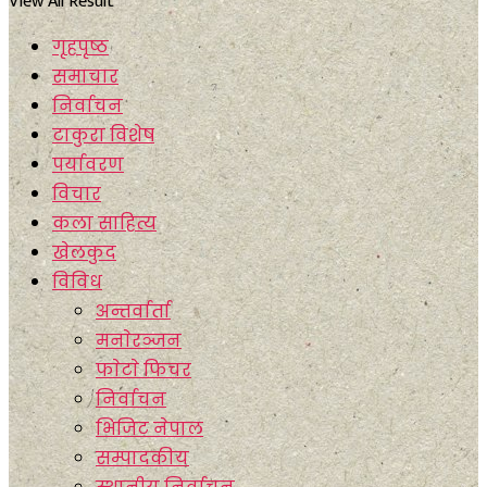
View All Result
गृहपृष्ठ
समाचार
निर्वाचन
टाकुरा विशेष
पर्यावरण
विचार
कला साहित्य
खेलकुद
विविध
अन्तर्वार्ता
मनाेरञ्जन
फाेटाे फिचर
निर्वाचन
भिजिट नेपाल
सम्पादकीय