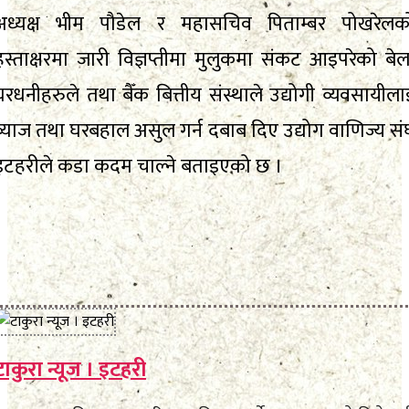
अध्यक्ष भीम पौडेल र महासचिव पिताम्बर पोखरेलक
हस्ताक्षरमा जारी विज्ञप्तीमा मुलुकमा संकट आइपरेको बेल
घरधनीहरुले तथा बैँक बित्तीय संस्थाले उद्योगी व्यवसायीला
ब्याज तथा घरबहाल असुल गर्न दबाब दिए उद्योग वाणिज्य सं
इटहरीले कडा कदम चाल्ने बताइएको छ ।
टाकुरा न्यूज । इटहरी