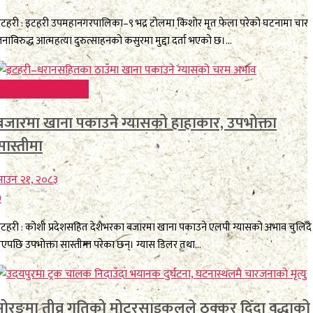
टहरी : इटहरी उपमहानगरपालिका–९ भद्र टोलमा किशोर मृत फेला परेको घटनामा चार
नाविरुद्ध आत्महत्या दुरुत्साहनको कसुरमा मुद्दा दर्ता भएको छ।...
FEATURE BREAKING
बजारमा खाना पकाउने ग्यासको हाहाकार, उपभोक्ता
सास्तीमा
ाउन २१, २०८३
0
टहरी : कोशी प्रदेशसहित देशैभरका बजारमा खाना पकाउने एलपी ग्यासको अभाव चुलिँदै
एपछि उपभोक्ता सास्तीमा परेका छन्। ग्यास डिलर तथा...
मोरङमा तीव्र गतिको मोटरसाइकलले ठक्कर दिँदा वृद्धाको