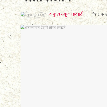
जेष्ठ ६, २
टाकुरा न्यूज । इटहरी