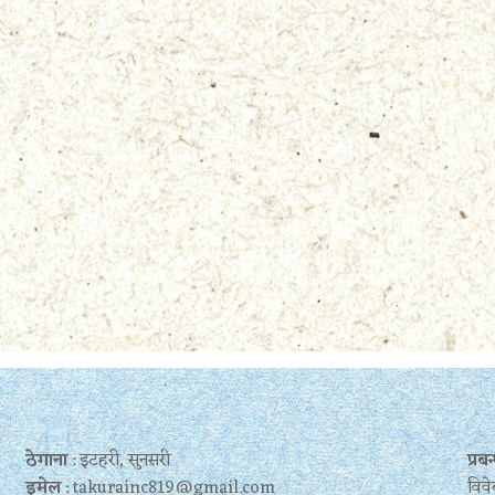
ठेगाना
: इटहरी, सुनसरी
प्र
इमेल
: takurainc819@gmail.com
विवे