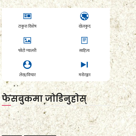
टाकुरा विशेष
खेलकुद
फोटो ग्यालरी
साहित्य
लेख/विचार
मनोरञ्जन
फेसबुकमा जाेडिनुहाेस्