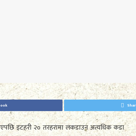
book
Shar
खिएपछि इटहरी २० तरहरामा लकडाउन अत्यधिक कडा