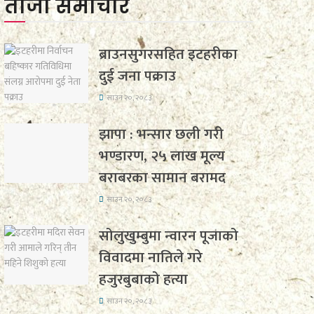
ताजा समाचार
ब्राउनसुगरसहित इटहरीका
दुई जना पक्राउ
साउन २०, २०८३
झापा : भन्सार छली गरी
भण्डारण, २५ लाख मूल्य
बराबरका सामान बरामद
साउन २०, २०८३
सोलुखुम्बुमा न्वारन पूजाको
विवादमा नातिले गरे
हजुरबुबाको हत्या
साउन २०, २०८३