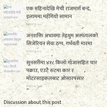
एक महिनादेखि मेची राजमार्ग बन्द,
इलाममा महँगियो सामान
साउन २३, २०८३
जनशक्ति अभावमा तेह्रथुम अस्पतालको
सिजेरियन सेवा ठप्प, गर्भवती मारमा
साउन २३, २०८३
सुनसरीमा ४१८ किलो गाँजासहित चार
पक्राउ, एउटै रुटमा कार र
मोटरसाइकलबाट ओसारपसार
साउन २३, २०८३
Discussion about this post