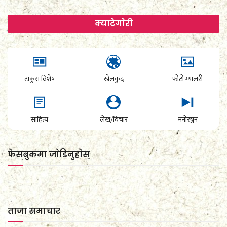
क्याटेगाेरी
टाकुरा विशेष
खेलकुद
फोटो ग्यालरी
साहित्य
लेख/विचार
मनोरञ्जन
फेसबुकमा जाेडिनुहाेस्
ताजा समाचार