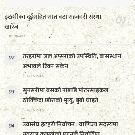
इटहरीका दुईसहित सात वटा सहकारी संस्था
खारेज
1111 SHARES
तरहरामा जल अप्सराको उपस्थिति, बासस्थान
अभावले टिक्न सकेन
633 SHARES
सुनसरीमा बसको पछाडि मोटरसाइकल
ठोक्किँदा छोराको मृत्यु, बुबा घाइते
602 SHARES
उवासंघ इटहरी निर्वाचन : वाणिज्य सदस्यमा
नवराज काफ्लेको प्यानलै निर्वाचित