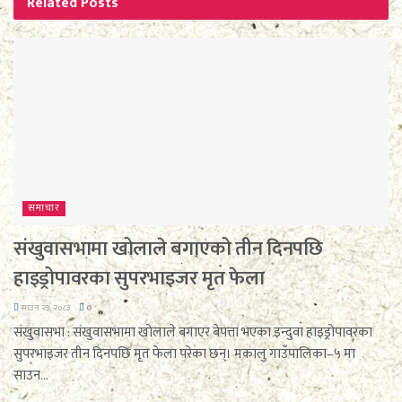
Related
Posts
समाचार
संखुवासभामा खोलाले बगाएको तीन दिनपछि
हाइड्रोपावरका सुपरभाइजर मृत फेला
साउन २३, २०८३
0
संखुवासभा : संखुवासभामा खोलाले बगाएर बेपत्ता भएका इन्दुवा हाइड्रोपावरका
सुपरभाइजर तीन दिनपछि मृत फेला परेका छन्। मकालु गाउँपालिका–५ मा
साउन...