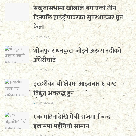
संखुवासभामा खोलाले बगाएको तीन
दिनपछि हाइड्रोपावरका सुपरभाइजर मृत
फेला
साउन २३, २०८३
भोजपुर र धनकुटा जोड्ने अरुण नदीको
अँधेरीघाट
साउन २३, २०८३
इटहरीका यी क्षेत्रमा आइतबार ६ घण्टा
विद्युत् अवरुद्ध हुने
साउन २३, २०८३
एक महिनादेखि मेची राजमार्ग बन्द,
इलाममा महँगियो सामान
साउन २३, २०८३