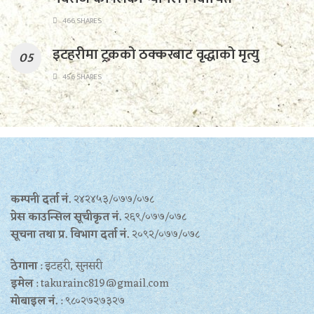
466 SHARES
इटहरीमा ट्रकको ठक्करबाट वृद्धाको मृत्यु
456 SHARES
कम्पनी दर्ता नं.
२४२४५३/०७७/०७८
प्रेस काउन्सिल सूचीकृत नं.
२६९/०७७/०७८
सूचना तथा प्र‍. विभाग दर्ता नं.
२०९२/०७७/०७८
ठेगाना
: इटहरी, सुनसरी
इमेल
: takurainc819@gmail.com
मोबाइल नं.
: ९८०२७२७३२७