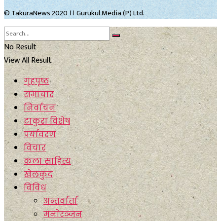
© TakuraNews 2020 ।। Gurukul Media (P) Ltd.
No Result
View All Result
गृहपृष्ठ
समाचार
निर्वाचन
टाकुरा विशेष
पर्यावरण
विचार
कला साहित्य
खेलकुद
विविध
अन्तर्वार्ता
मनाेरञ्जन