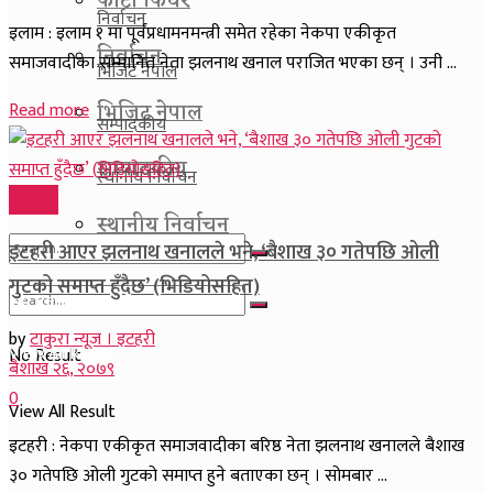
फाेटाे फिचर
निर्वाचन
इलाम : इलाम १ मा पूर्वप्रधामनमन्त्री समेत रहेका नेकपा एकीकृत
निर्वाचन
समाजवादीका सम्मानित नेता झलनाथ खनाल पराजित भएका छन् । उनी ...
भिजिट नेपाल
भिजिट नेपाल
Read more
सम्पादकीय
सम्पादकीय
स्थानीय निर्वाचन
समाचार
स्थानीय निर्वाचन
इटहरी आएर झलनाथ खनालले भने, ‘बैशाख ३० गतेपछि ओली
गुटको समाप्त हुँदैछ’ (भिडियोसहित)
No Result
by
टाकुरा न्यूज । इटहरी
View All Result
No Result
बैशाख २६, २०७९
0
View All Result
इटहरी : नेकपा एकीकृत समाजवादीका बरिष्ठ नेता झलनाथ खनालले बैशाख
३० गतेपछि ओली गुटको समाप्त हुने बताएका छन् । सोमबार ...