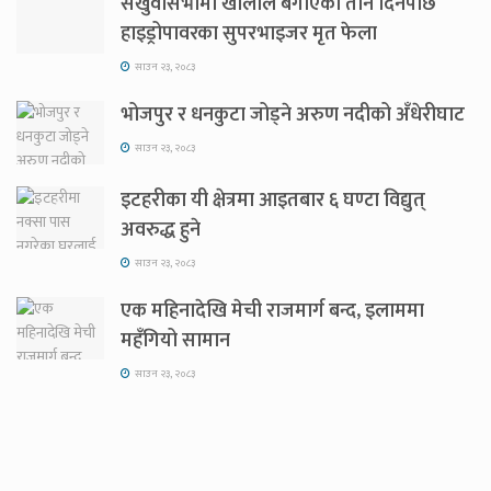
संखुवासभामा खोलाले बगाएको तीन दिनपछि
हाइड्रोपावरका सुपरभाइजर मृत फेला
साउन २३, २०८३
भोजपुर र धनकुटा जोड्ने अरुण नदीको अँधेरीघाट
साउन २३, २०८३
इटहरीका यी क्षेत्रमा आइतबार ६ घण्टा विद्युत्
अवरुद्ध हुने
साउन २३, २०८३
एक महिनादेखि मेची राजमार्ग बन्द, इलाममा
महँगियो सामान
साउन २३, २०८३