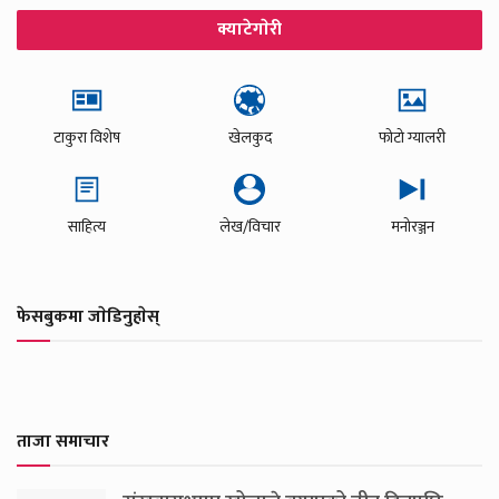
क्याटेगाेरी
टाकुरा विशेष
खेलकुद
फोटो ग्यालरी
साहित्य
लेख/विचार
मनोरञ्जन
फेसबुकमा जाेडिनुहाेस्
ताजा समाचार