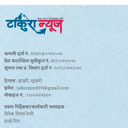
कम्पनी दर्ता नं.
२४२४५३/०७७/०७८
प्रेस काउन्सिल सूचीकृत नं.
२६९/०७७/०७८
सूचना तथा प्र‍. विभाग दर्ता नं.
२०९२/०७७/०७८
ठेगाना
: इटहरी, सुनसरी
इमेल
: takurainc819@gmail.com
मोबाइल नं.
: ९८०२७२७३२७
प्रबन्ध निर्देशकरकार्यकारी सम्पादक
विवेक विवश रेग्मी
हाम्रो टिम