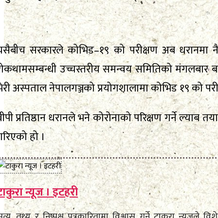
यसैबीच सरकारले कोभिड–१९ को परीक्षण अब धरानमा नै गर
रोकथामसम्बन्धी उच्चस्तरीय समन्वय समितिको मंगलबार बसेको ब
भेरी अस्पताल नेपालगञ्जको प्रयोगशालामा कोभिड १९ को परीक्षा
वीपी प्रतिष्ठान धरानले भने कोरोनाको परिक्षण गर्ने ल्या
गरिएको हो ।
टाकुरा न्यूज । इटहरी
सत्य, तथ्य र निष्पक्ष पत्रकारितामा विश्वास गर्ने टाकुरा न्यूजल