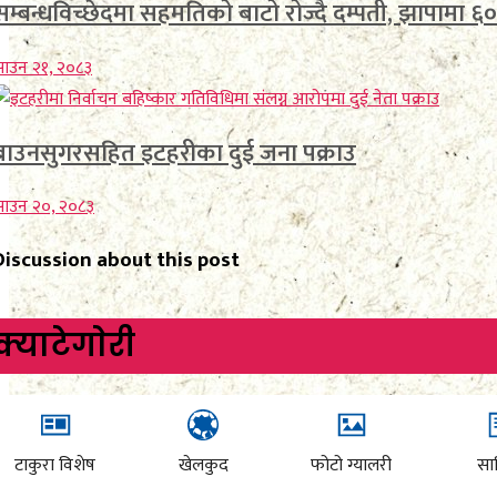
सम्बन्धविच्छेदमा सहमतिको बाटो रोज्दै दम्पती, झापामा ६०
ाउन २१, २०८३
ब्राउनसुगरसहित इटहरीका दुई जना पक्राउ
साउन २०, २०८३
Discussion about this post
क्याटेगाेरी
टाकुरा विशेष
खेलकुद
फोटो ग्यालरी
साह