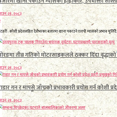
बजारमा खाना पकाउने ग्यासको हाहाकार, उपभोक्ता सास्त
ाउन २१, २०८३
0
टहरी : कोशी प्रदेशसहित देशैभरका बजारमा खाना पकाउने एलपी ग्यासको अभाव चुलिँदै 
मोरङमा तीव्र गतिको मोटरसाइकलले ठक्कर दिँदा वृद्धाको मृ
ाउन २१, २०८३
राडार गन र मापसे जाँचको प्रभावकारी प्रयोग गर्न कोशी प्रदेश
ाउन २१, २०८३