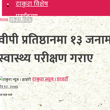
टाकुरा विशेष
टाकुरा विशेष
पर्यावरण
पर्यावरण
Home
टाकुरा विशेष
विचार
विचार
वीपी प्रतिष्ठानमा १३ 
कला साहित्य
कला साहित्य
स्वास्थ्य परीक्षण गराए
खेलकुद
खेलकुद
विविध
विविध
अन्तर्वार्ता
टाकुरा न्यूज । इटहरी
अन्तर्वार्ता
ैत्र १२, २०७६
मनाेरञ्जन
मनाेरञ्जन
फाेटाे फिचर