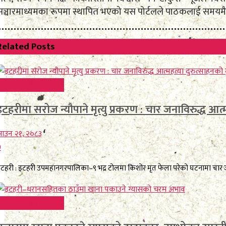
सञ्चारमाध्यमका रूपमा स्थापित भएको यस पोर्टलले पाठकलाई समयमै,
Related
Posts
FEATURE BREAKING
इटहरीमा सरोज न्यौपाने मृत्यु प्रकरण : चार जनाविरुद्ध आत्मह
ाउन २१, २०८३
0
टहरी : इटहरी उपमहानगरपालिका–९ भद्र टोलमा किशोर मृत फेला परेको घटनामा चार जनावि
FEATURE BREAKING