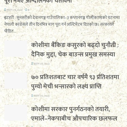
पूरा नभए आन्दोलनको चेतावनी
साउन २२, २०८३
0
इटहरी : सुनसरीको देवानगञ्ज गाउँपालिका–३ कप्तानगञ्ज गोलीकाण्डको घटनामा
नेपाली कांग्रेसले तीन दिनभित्र माग पूरा गर्न अल्टिमेटम दिएको छ। सरकारले
पीडित...
कोशीमा बैंकिङ कसुरको बढ्दो चुनौती :
दैनिक मुद्दा, चेक बाउन्स प्रमुख समस्या
साउन २२, २०८३
७० प्रतिशतबाट चार वर्षमै ९३ प्रतिशतमा
पुग्यो मेची भन्सारको लक्ष्य प्राप्ति
साउन २२, २०८३
कोशीमा सरकार पुनर्गठनको तयारी,
एमाले–नेकपाबीच औपचारिक छलफल