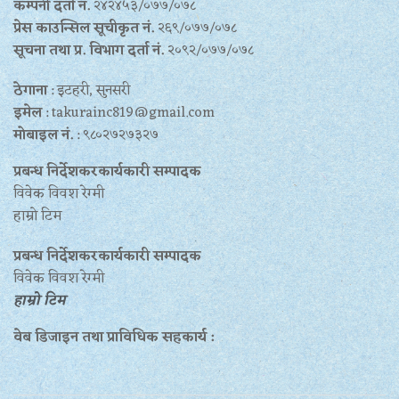
कम्पनी दर्ता नं.
२४२४५३/०७७/०७८
प्रेस काउन्सिल सूचीकृत नं.
२६९/०७७/०७८
सूचना तथा प्र‍. विभाग दर्ता नं.
२०९२/०७७/०७८
ठेगाना
: इटहरी, सुनसरी
इमेल
: takurainc819@gmail.com
मोबाइल नं.
: ९८०२७२७३२७
प्रबन्ध निर्देशकरकार्यकारी सम्पादक
विवेक विवश रेग्मी
हाम्रो टिम
प्रबन्ध निर्देशकरकार्यकारी सम्पादक
विवेक विवश रेग्मी
हाम्रो टिम
वेब डिजाइन तथा प्राविधिक सहकार्य :