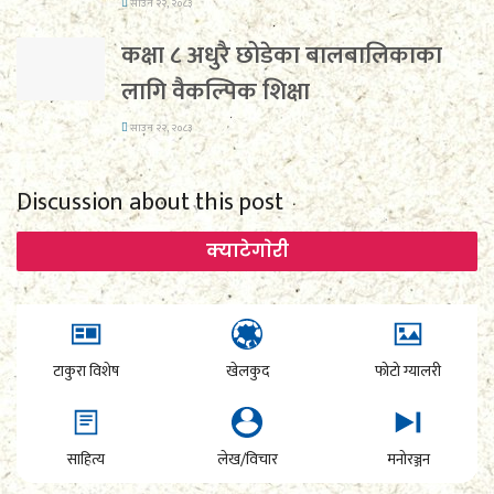
साउन २२, २०८३
कक्षा ८ अधुरै छोडेका बालबालिकाका
लागि वैकल्पिक शिक्षा
साउन २२, २०८३
Discussion about this post
क्याटेगाेरी
टाकुरा विशेष
खेलकुद
फोटो ग्यालरी
साहित्य
लेख/विचार
मनोरञ्जन