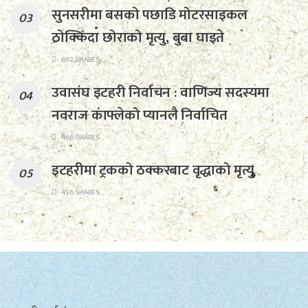
सुनसरीमा बसको पछाडि मोटरसाइकल
ठोक्किँदा छोराको मृत्यु, बुबा घाइते
602 SHARES
उवासंघ इटहरी निर्वाचन : वाणिज्य सदस्यमा
नवराज काफ्लेको प्यानलै निर्वाचित
466 SHARES
इटहरीमा ट्रकको ठक्करबाट वृद्धाको मृत्यु
456 SHARES