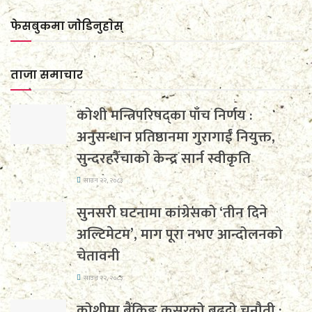
फेसबुकमा जाेडिनुहाेस्
ताजा समाचार
कोशी मन्त्रिपरिषद्का पाँच निर्णय :
अनुसन्धान प्रतिष्ठानमा गुरागाईं नियुक्त,
सुन्दरहरैँचाको केन्द्र सार्न स्वीकृति
साउन २२, २०८३
सुनसरी घटनामा कांग्रेसको ‘तीन दिने
अल्टिमेटम’, माग पूरा नभए आन्दोलनको
चेतावनी
साउन २२, २०८३
कोशीमा बैंकिङ कसुरको बढ्दो चुनौती :