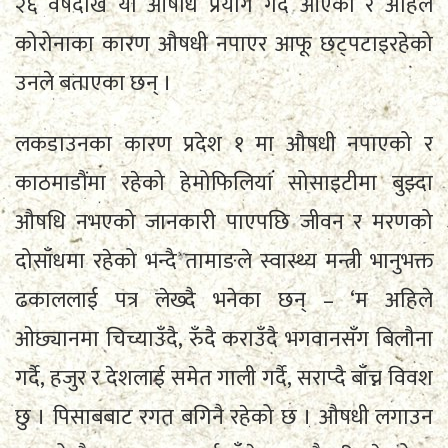
२६ वर्षदेखि यो औषधि प्रयोग गर्दै आएको र अहिले
कोरोनाका कारण औषधी नपाएर आफू छट्पटाइरहेको
उनले बताएका छन् ।
लकडाउनका कारण प्रदेश १ मा औषधी नपाएको र
काठमाडौंमा रहेको हेमोफिलिया सोसाइटीमा बुझ्दा
औषधि नभएको जानकारी पाएपछि जीवन र मरणको
दोसाँधमा रहेको भन्दै तामाङले स्वास्थ्य मन्त्री भानुभक्त
ढकाललाई पत्र लेख्दै भनेका छन् – ‘म अहिले
ओछ्यानमा चिच्याउँदै, रुँदै कराउँदै भगवानसँग बिलौना
गर्दै, हजुर र देशलाई समेत गाली गर्दै, सराप्दै बाँच्न विवश
छु । पिसाबबाट रगत बगिनै रहेको छ । औषधी लगाउन