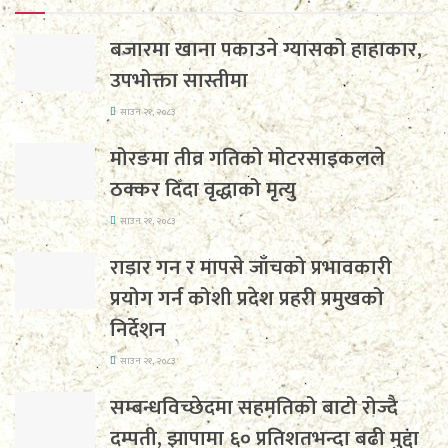
बजारमा खाना पकाउने ग्यासको हाहाकार,
उपभोक्ता सास्तीमा
साउन २१, २०८३
मोरङमा तीव्र गतिको मोटरसाइकलले
ठक्कर दिँदा वृद्धाको मृत्यु
साउन २१, २०८३
राडार गन र मापसे जाँचको प्रभावकारी
प्रयोग गर्न कोशी प्रदेश प्रहरी प्रमुखको
निर्देशन
साउन २१, २०८३
सम्बन्धविच्छेदमा सहमतिको बाटो रोज्दै
दम्पती, झापामा ६० प्रतिशतभन्दा बढी मुद्दा