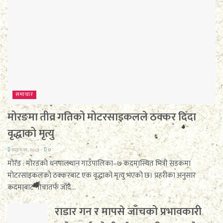
समाचार
मोरङमा तीव्र गतिको मोटरसाइकलले ठक्कर दिँदा
वृद्धाको मृत्यु
साउन २१, २०८३
0
मोरङ : मोरङको धनपालथान गाउँपालिका–७ कदमास्थित भित्री सडकमा
मोटरसाइकलको ठक्करबाट एक वृद्धाको मृत्यु भएको छ। प्रहरीका अनुसार
कदमाबाट नोचातर्फ जाँदै...
राडार गन र मापसे जाँचको प्रभावकारी