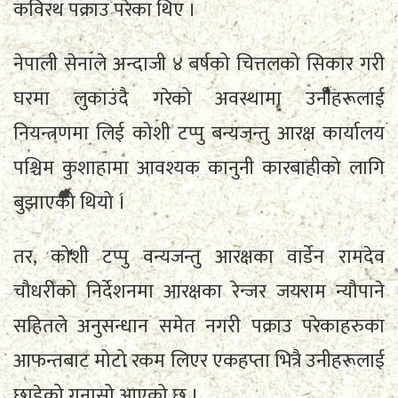
कविरथ पक्राउ परेका थिए ।
नेपाली सेनाले अन्दाजी ४ बर्षको चित्तलको सिकार गरी
घरमा लुकाउंदै गरेको अवस्थामा उनीहरूलाई
नियन्त्रणमा लिई कोशी टप्पु बन्यजन्तु आरक्ष कार्यालय
पश्चिम कुशाहामा आवश्यक कानुनी कारबाहीको लागि
बुझाएको थियो ।
तर, कोशी टप्पु वन्यजन्तु आरक्षका वार्डेन रामदेव
चौधरीको निर्देशनमा आरक्षका रेन्जर जयराम न्यौपाने
सहितले अनुसन्धान समेत नगरी पक्राउ परेकाहरुका
आफन्तबाट मोटो रकम लिएर एकहप्ता भित्रै उनीहरूलाई
छाडेको गुनासो आएको छ ।