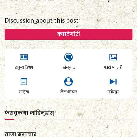
साउन २०, २०८३
Discussion about this post
क्याटेगाेरी
टाकुरा विशेष
खेलकुद
फोटो ग्यालरी
साहित्य
लेख/विचार
मनोरञ्जन
फेसबुकमा जाेडिनुहाेस्
ताजा समाचार