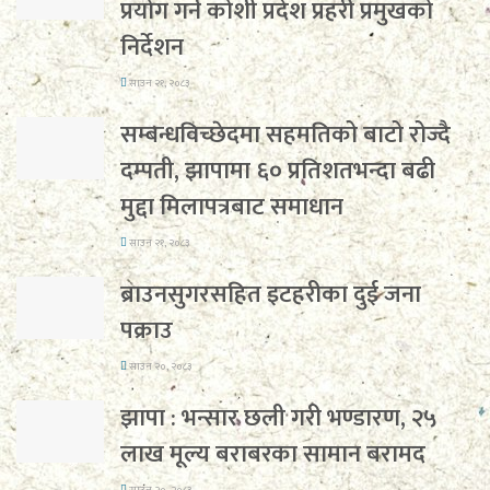
प्रयोग गर्न कोशी प्रदेश प्रहरी प्रमुखको
निर्देशन
साउन २१, २०८३
सम्बन्धविच्छेदमा सहमतिको बाटो रोज्दै
दम्पती, झापामा ६० प्रतिशतभन्दा बढी
मुद्दा मिलापत्रबाट समाधान
साउन २१, २०८३
ब्राउनसुगरसहित इटहरीका दुई जना
पक्राउ
साउन २०, २०८३
झापा : भन्सार छली गरी भण्डारण, २५
लाख मूल्य बराबरका सामान बरामद