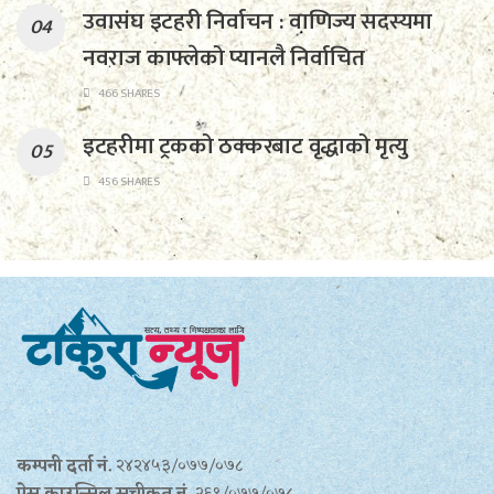
उवासंघ इटहरी निर्वाचन : वाणिज्य सदस्यमा
नवराज काफ्लेको प्यानलै निर्वाचित
466 SHARES
इटहरीमा ट्रकको ठक्करबाट वृद्धाको मृत्यु
456 SHARES
कम्पनी दर्ता नं.
२४२४५३/०७७/०७८
प्रेस काउन्सिल सूचीकृत नं.
२६९/०७७/०७८