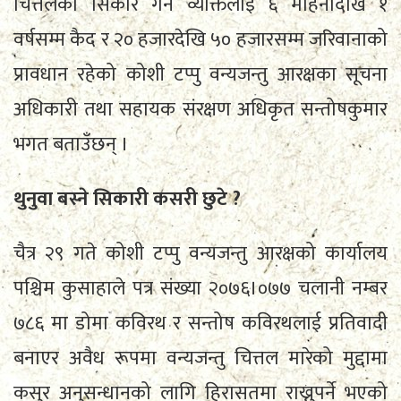
चित्तलको सिकार गर्ने व्यक्तिलाई ६ महिनादेखि १
वर्षसम्म कैद र २० हजारदेखि ५० हजारसम्म जरिवानाको
प्रावधान रहेको कोशी टप्पु वन्यजन्तु आरक्षका सूचना
अधिकारी तथा सहायक संरक्षण अधिकृत सन्तोषकुमार
भगत बताउँछन् ।
थुनुवा बस्ने सिकारी कसरी छुटे ?
चैत्र २९ गते कोशी टप्पु वन्यजन्तु आरक्षको कार्यालय
पश्चिम कुसाहाले पत्र संख्या २०७६।०७७ चलानी नम्बर
७८६ मा डोमा कविरथ र सन्तोष कविरथलाई प्रतिवादी
बनाएर अवैध रूपमा वन्यजन्तु चित्तल मारेको मुद्दामा
कसुर अनुसन्धानको लागि हिरासतमा राख्नुपर्ने भएको