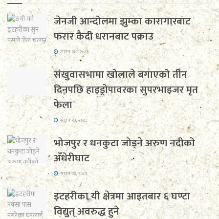
जेनजी आन्दोलमा झुम्का कारागारबाट
फरार कैदी धरानबाट पक्राउ
साउन २४, २०८३
संखुवासभामा खोलाले बगाएको तीन
दिनपछि हाइड्रोपावरका सुपरभाइजर मृत
फेला
साउन २३, २०८३
भोजपुर र धनकुटा जोड्ने अरुण नदीको
अँधेरीघाट
साउन २३, २०८३
इटहरीका यी क्षेत्रमा आइतबार ६ घण्टा
विद्युत् अवरुद्ध हुने