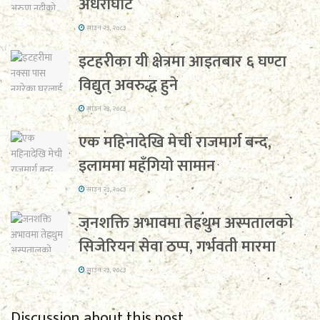
अँधेरीघाट
साउन २३, २०८३
इटहरीका यी क्षेत्रमा आइतबार ६ घण्टा
विद्युत् अवरुद्ध हुने
साउन २३, २०८३
एक महिनादेखि मेची राजमार्ग बन्द,
इलाममा महँगियो सामान
साउन २३, २०८३
जनशक्ति अभावमा तेह्रथुम अस्पतालको
सिजेरियन सेवा ठप्प, गर्भवती मारमा
साउन २३, २०८३
Discussion about this post