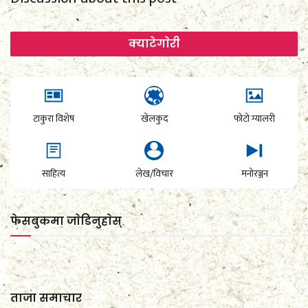
क्याटेगाेरी
टाकुरा विशेष
खेलकुद
फोटो ग्यालरी
साहित्य
लेख/विचार
मनोरञ्जन
फेसबुकमा जाेडिनुहाेस्
ताजा समाचार