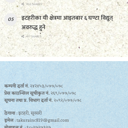
456 SHARES
इटहरीका यी क्षेत्रमा आइतबार ६ घण्टा विद्युत्
अवरुद्ध हुने
417 SHARES
कम्पनी दर्ता नं.
२४२४५३/०७७/०७८
प्रेस काउन्सिल सूचीकृत नं.
२६९/०७७/०७८
सूचना तथा प्र‍. विभाग दर्ता नं.
२०९२/०७७/०७८
ठेगाना
: इटहरी, सुनसरी
इमेल
: takurainc819@gmail.com
मोबाइल नं.
: ९८०२७२७३२७