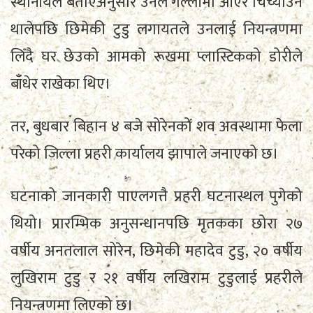
स्थानीयले बताएअनुसार उनले गल्लीमा आएर चिच्याउन
थालेपछि छिमेकी टुडु लगायतले उनलाई नियन्त्रणमा
लिँदै घर छेउको आमको रूखमा प्लास्टिकको डोरीले
बाँधेर राखेका थिए।
तर, बुधबार बिहान ४ बजे सोरेनको शव अवस्थामा फेला
परेको जिल्ला प्रहरी कार्यालय झापाले जनाएको छ।
घटनाको जानकारी पाएलगत्तै प्रहरी घटनास्थल पुगेको
थियो। प्रारम्भिक अनुसन्धानपछि मृतकका छोरा २७
वर्षीय अनतलाल सोरेन, छिमेकी महादेव टुडु, २० वर्षीय
लुखिराम टुडु र २१ वर्षीय लखिराम टुडुलाई प्रहरीले
नियन्त्रणमा लिएको छ।