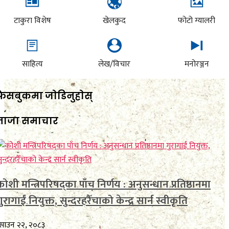
टाकुरा विशेष
खेलकुद
फोटो ग्यालरी
साहित्य
लेख/विचार
मनोरञ्जन
फेसबुकमा जाेडिनुहाेस्
ताजा समाचार
कोशी मन्त्रिपरिषद्का पाँच निर्णय : अनुसन्धान प्रतिष्ठानमा
ुरागाईं नियुक्त, सुन्दरहरैँचाको केन्द्र सार्न स्वीकृति
साउन २२, २०८३