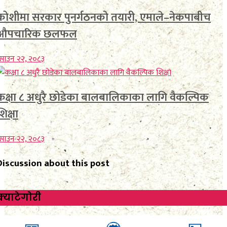
कोशीमा सरकार पुनर्गठनको तयारी, एमाले–नेकपाबीच
औपचारिक छलफल
साउन २२, २०८३
कक्षा ८ अधुरै छोडेका बालबालिकाका लागि वैकल्पिक
शिक्षा
साउन २२, २०८३
Discussion about this post
क्याटेगाेरी