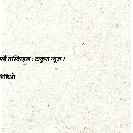
सबै तस्बिरहरू : टाकुरा न्यूज ।
भिडिओ