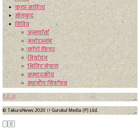
कला साहित्य
खेलकुद
विविध
अन्तर्वार्ता
मनाेरञ्जन
फाेटाे फिचर
निर्वाचन
भिजिट नेपाल
सम्पादकीय
स्थानीय निर्वाचन
© TakuraNews 2020 ।। Gurukul Media (P) Ltd.