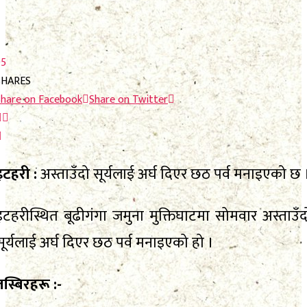
फाेटाे फिचर
निर्वाचन
निर्वाचन
भिजिट नेपाल
95
भिजिट नेपाल
सम्पादकीय
SHARES
Share on Facebook
Share on Twitter
सम्पादकीय
स्थानीय निर्वाचन
स्थानीय निर्वाचन
इटहरी :
अस्ताउँदो सूर्यलाई अर्घ दिएर छठ पर्व मनाइएको छ 
इटहरीस्थित बूढीगंगा जमुना मुक्तिघाटमा सोमवार अस्ताउँद
No Result
सूर्यलाई अर्घ दिएर छठ पर्व मनाइएको हो ।
View All Result
No Result
तस्बिरहरू :-
View All Result