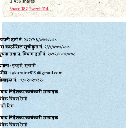
456 shares
Share
182
Tweet
114
म्पनी दर्ता नं.
२४२४५३/०७७/०७८
्रेस काउन्सिल सूचीकृत नं.
२६९/०७७/०७८
ूचना तथा प्र‍. विभाग दर्ता नं.
२०९२/०७७/०७८
ेगाना
: इटहरी, सुनसरी
इमेल
: takurainc819@gmail.com
ोबाइल नं.
: ९८०२७२७३२७
्रबन्ध निर्देशकरकार्यकारी सम्पादक
िवेक विवश रेग्मी
ाम्रो टिम
्रबन्ध निर्देशकरकार्यकारी सम्पादक
िवेक विवश रेग्मी