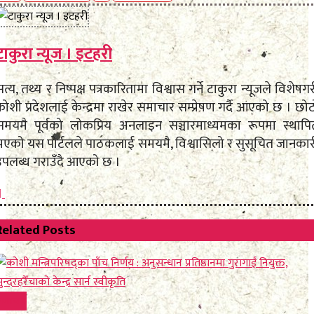
टाकुरा न्यूज । इटहरी
त्य, तथ्य र निष्पक्ष पत्रकारितामा विश्वास गर्ने टाकुरा न्यूजले विशेषग
ोशी प्रदेशलाई केन्द्रमा राखेर समाचार सम्प्रेषण गर्दै आएको छ । छो
समयमै पूर्वको लोकप्रिय अनलाइन सञ्चारमाध्यमका रूपमा स्थापि
भएको यस पोर्टलले पाठकलाई समयमै, विश्वासिलो र सुसूचित जानकार
उपलब्ध गराउँदै आएको छ ।
Related
Posts
समाचार