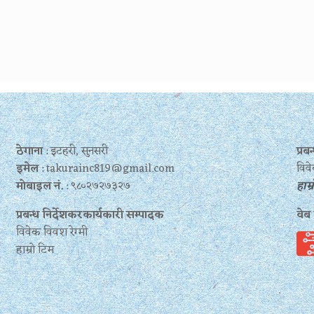
ठेगाना
: इटहरी, सुनसरी
प्र
इमेल
: takurainc819@gmail.com
विवे
मोबाइल नं.
: ९८०२७२७३२७
हाम्
प्रबन्ध निर्देशकरकार्यकारी सम्पादक
वेब
विवेक विवश रेग्मी
हाम्रो टिम