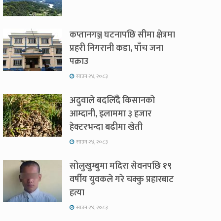
कप्तानगञ्ज घटनापछि सीमा क्षेत्रमा
प्रहरी निगरानी कडा, पाँच जना
पक्राउ
साउन २४, २०८३
अदुवाले बदलिँदै किसानको
आम्दानी, इलाममा ३ हजार
हेक्टरभन्दा बढीमा खेती
साउन २४, २०८३
सोलुखुम्बुमा मदिरा सेवनपछि १९
वर्षीय युवकले गरे चक्कु प्रहारबाट
हत्या
साउन २४, २०८३