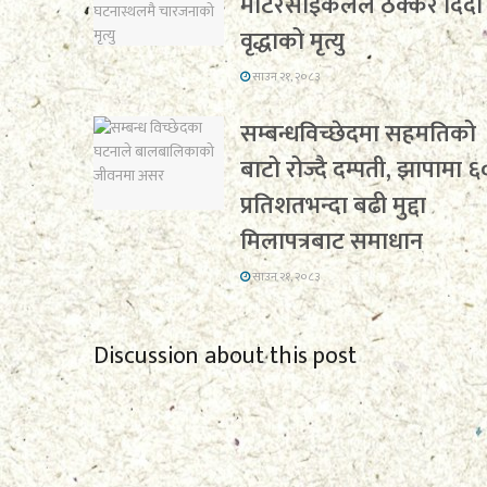
मोटरसाइकलले ठक्कर दिँदा
वृद्धाको मृत्यु
साउन २१, २०८३
सम्बन्धविच्छेदमा सहमतिको
बाटो रोज्दै दम्पती, झापामा ६
प्रतिशतभन्दा बढी मुद्दा
मिलापत्रबाट समाधान
साउन २१, २०८३
Discussion about this post