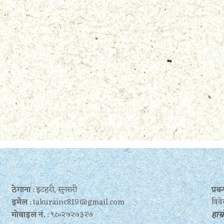
ठेगाना
: इटहरी, सुनसरी
प्र
इमेल
: takurainc819@gmail.com
विवे
मोबाइल नं.
: ९८०२७२७३२७
हाम्