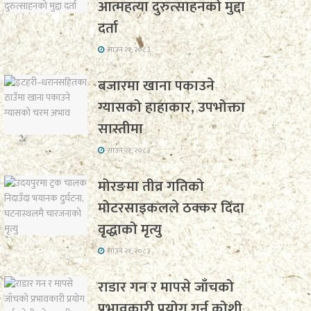
आत्महत्या दुरुत्साहनको मुद्दा
दर्ता
साउन २१, २०८३
बजारमा खाना पकाउने
ग्यासको हाहाकार, उपभोक्ता
सास्तीमा
साउन २१, २०८३
मोरङमा तीव्र गतिको
मोटरसाइकलले ठक्कर दिँदा
वृद्धाको मृत्यु
साउन २१, २०८३
राडार गन र मापसे जाँचको
प्रभावकारी प्रयोग गर्न कोशी