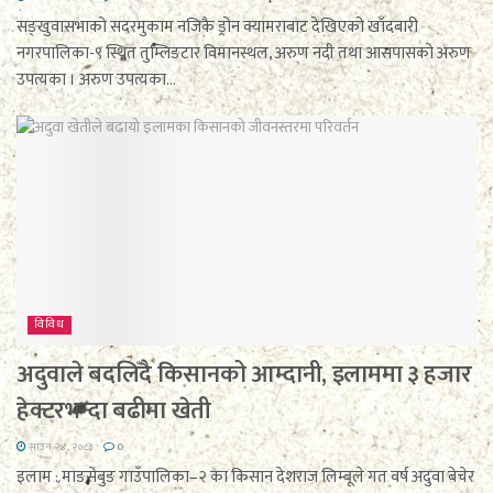
सङ्खुवासभाको सदरमुकाम नजिकै ड्रोन क्यामराबाट देखिएको खाँदबारी
नगरपालिका-९ स्थित तुम्लिङटार विमानस्थल, अरुण नदी तथा आसपासको अरुण
उपत्यका । अरुण उपत्यका...
विविध
अदुवाले बदलिँदै किसानको आम्दानी, इलाममा ३ हजार
हेक्टरभन्दा बढीमा खेती
साउन २४, २०८३
0
इलाम : माङसेबुङ गाउँपालिका–२ का किसान देशराज लिम्बूले गत वर्ष अदुवा बेचेर