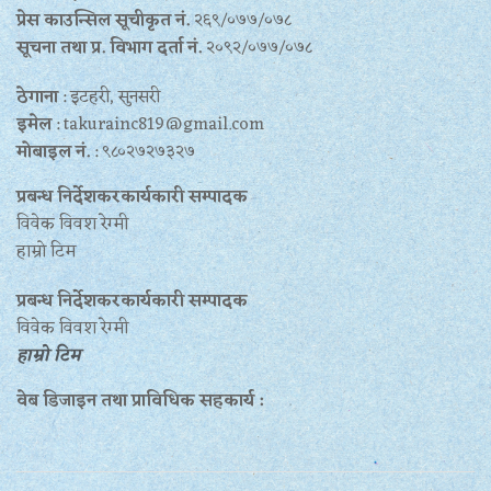
प्रेस काउन्सिल सूचीकृत नं.
२६९/०७७/०७८
सूचना तथा प्र‍. विभाग दर्ता नं.
२०९२/०७७/०७८
ठेगाना
: इटहरी, सुनसरी
इमेल
: takurainc819@gmail.com
मोबाइल नं.
: ९८०२७२७३२७
प्रबन्ध निर्देशकरकार्यकारी सम्पादक
विवेक विवश रेग्मी
हाम्रो टिम
प्रबन्ध निर्देशकरकार्यकारी सम्पादक
विवेक विवश रेग्मी
हाम्रो टिम
वेब डिजाइन तथा प्राविधिक सहकार्य :