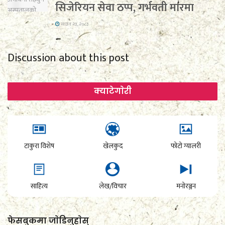
सिजेरियन सेवा ठप्प, गर्भवती मारमा
साउन २३, २०८३
Discussion about this post
क्याटेगाेरी
टाकुरा विशेष
खेलकुद
फोटो ग्यालरी
साहित्य
लेख/विचार
मनोरञ्जन
फेसबुकमा जाेडिनुहाेस्