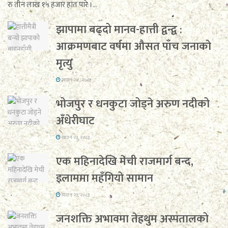
रु तीन लाख १५ हजार हात पारे ।...
झापामा बढ्दो मानव-हात्ती द्वन्द्व :
आक्रमणबाट वर्षमा औसत पाँच जनाको
मृत्यु
साउन २४, २०८३
भोजपुर र धनकुटा जोड्ने अरुण नदीको
अँधेरीघाट
साउन २३, २०८३
एक महिनादेखि मेची राजमार्ग बन्द,
इलाममा महँगियो सामान
साउन २३, २०८३
जनशक्ति अभावमा तेह्रथुम अस्पतालको