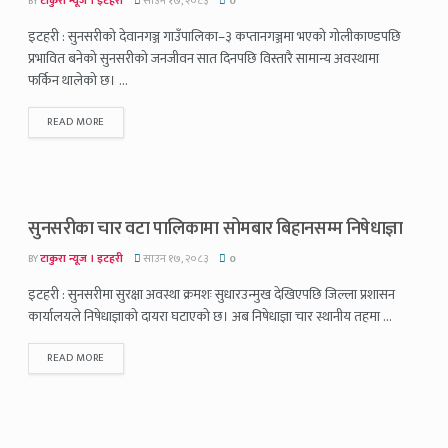
BY
टाकुरा न्यूज । इटहरी
साउन १७, २०८३
0
इटहरी : सुनसरीको देवानगञ्ज गाउँपालिका–३ कप्तानगञ्जमा भएको गोलीकाण्डपछि
प्रभावित बनेको सुनसरीको जनजीवन सात दिनपछि विस्तारै सामान्य अवस्थामा
फर्किन थालेको छ। ...
READ MORE
सुनसरीका चार वटा पालिकामा सोमबार बिहानसम्म निषेधाज्ञा
BY
टाकुरा न्यूज । इटहरी
साउन १७, २०८३
0
इटहरी : सुनसरीमा सुरक्षा अवस्था क्रमशः सुधारउन्मुख देखिएपछि जिल्ला प्रशासन
कार्यालयले निषेधाज्ञाको दायरा घटाएको छ। अब निषेधाज्ञा चार स्थानीय तहमा ...
READ MORE