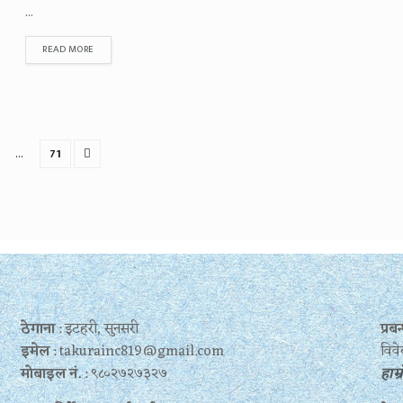
...
READ MORE
…
71
ठेगाना
: इटहरी, सुनसरी
प्र
इमेल
: takurainc819@gmail.com
विवे
मोबाइल नं.
: ९८०२७२७३२७
हाम्