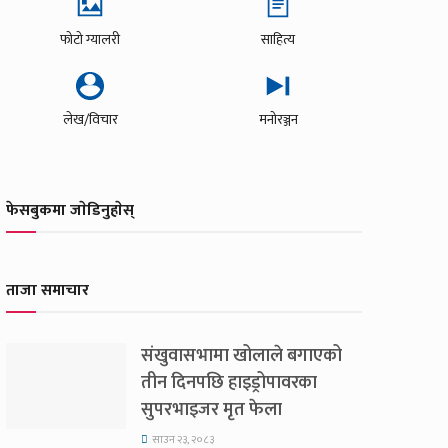
फोटो ग्यालरी
साहित्य
लेख/विचार
मनोरञ्जन
फेसबुकमा जाेडिनुहाेस्
ताजा समाचार
संखुवासभामा खोलाले बगाएको
तीन दिनपछि हाइड्रोपावरका
सुपरभाइजर मृत फेला
साउन २३, २०८३