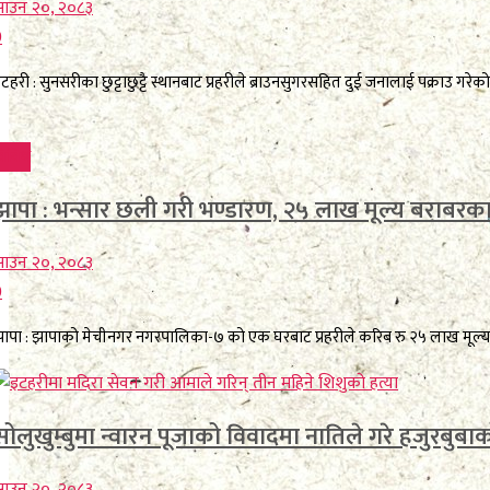
साउन २०, २०८३
0
टहरी : सुनसरीका छुट्टाछुट्टै स्थानबाट प्रहरीले ब्राउनसुगरसहित दुई जनालाई पक्राउ
िविध
झापा : भन्सार छली गरी भण्डारण, २५ लाख मूल्य बराबर
साउन २०, २०८३
0
ापा : झापाको मेचीनगर नगरपालिका-७ को एक घरबाट प्रहरीले करिब रु २५ लाख मूल्य
सोलुखुम्बुमा न्वारन पूजाको विवादमा नातिले गरे हजुरबुबाक
साउन २०, २०८३