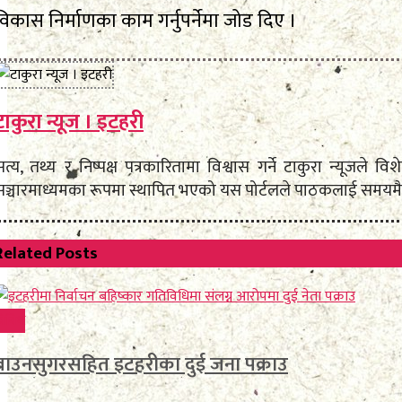
विकास निर्माणका काम गर्नुपर्नेमा जोड दिए ।
टाकुरा न्यूज । इटहरी
सत्य, तथ्य र निष्पक्ष पत्रकारितामा विश्वास गर्ने टाकुरा न्यूजल
सञ्चारमाध्यमका रूपमा स्थापित भएको यस पोर्टलले पाठकलाई समयमै,
Related
Posts
िविध
ब्राउनसुगरसहित इटहरीका दुई जना पक्राउ