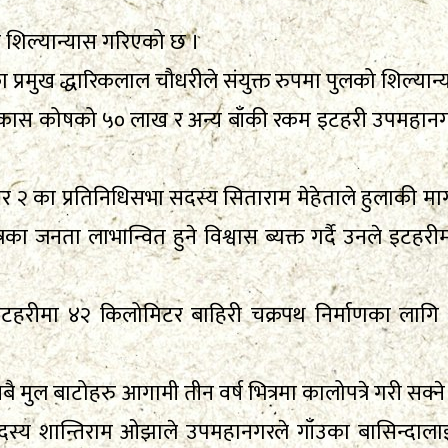
ो शिल्यान्यास गरिएको छ ।
्रमुख द्धारिकलाल चौधरीले संयुक्त रुपमा पुलको शिल्यान्य
विकास कोषको ५० लाख र अन्य बाँकी रकम इटहरी उपमहान
्बर २ का प्रतिनिधिसभा सदस्य सिताराम मेहेताले हुलाकी मार्ग अ
रका जनता लाभान्वित हुने विश्वास ब्यक्त गर्दै उनले इटहर
ले इटहरीमा ४२ किलोमिटर बाहिरी चक्रपथ निर्माणका लाग
ै मुल बाटोहरु आगामी तीन वर्ष भित्रमा कालोपत्रे गरी सक्न
स्य शान्तिराम ओझाले उपमहानगरले गाँउका बासिन्दाला