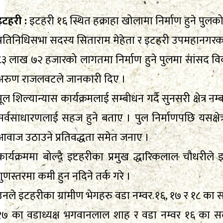
इटहरी :
इटहरी १६ स्थित हक्राहा खोलामा निर्माण हुने पुलक
प्रतिनिधिसभा सदस्य सिताराम मेहेता र इटहरी उपमहानगरका प
८३ लाख ७२ हजारको लागतमा निर्माण हुने पुलमा सांसद 
अरुण राजलवटले जानकारी दिए ।
पूल शिल्यान्यास कार्यक्रमलाई सम्बोधन गर्दै सुनसरी क्षेत्र नम
सर्वसाधारणलाई सहज हुने बताए । पुल निर्माणपछि यसक्षेत्
आवाज उठाउने प्रतिवद्धता समेत जनाए ।
कार्यक्रममा बोल्दै इटहरीका प्रमुख द्धारिकलाल चौधरी
गुणस्तरमा कमी हुन नदिने तर्क गरे ।
उनले इटहरीका ग्रामीण भेगहरु वडा नम्वर १६, १७ र १८ का सब
१७ का वडाध्यक्ष भगवानलाल शाह र वडा नम्वर १६ का सद