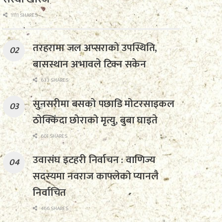
1111 SHARES
तरहरामा जल अप्सराको उपस्थिति,
बासस्थान अभावले टिक्न सकेन
633 SHARES
सुनसरीमा बसको पछाडि मोटरसाइकल
ठोक्किँदा छोराको मृत्यु, बुबा घाइते
601 SHARES
उवासंघ इटहरी निर्वाचन : वाणिज्य
सदस्यमा नवराज काफ्लेको प्यानलै
निर्वाचित
466 SHARES