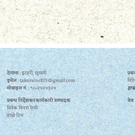
ठेगाना
: इटहरी, सुनसरी
प्र
इमेल
: takurainc819@gmail.com
विवे
मोबाइल नं.
: ९८०२७२७३२७
हाम्
प्रबन्ध निर्देशकरकार्यकारी सम्पादक
वेब
विवेक विवश रेग्मी
हाम्रो टिम