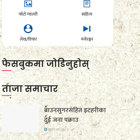
फोटो ग्यालरी
साहित्य
लेख/विचार
मनोरञ्जन
फेसबुकमा जाेडिनुहाेस्
ताजा समाचार
ब्राउनसुगरसहित इटहरीका
दुई जना पक्राउ
साउन २०, २०८३