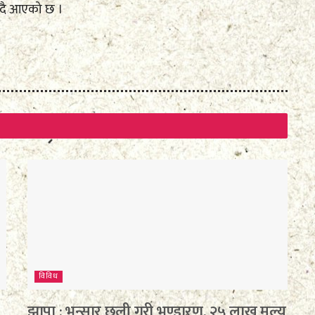
ँदै आएको छ ।
विविध
झापा : भन्सार छली गरी भण्डारण, २५ लाख मूल्य