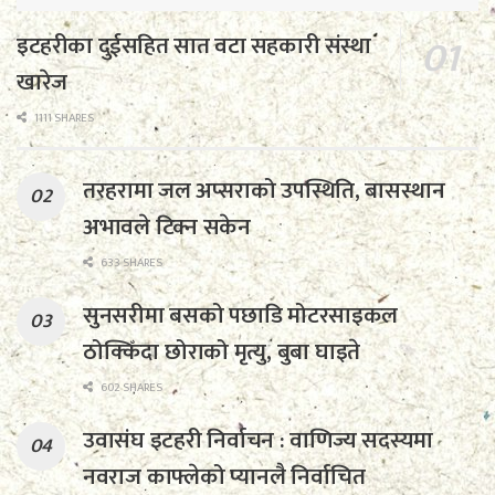
इटहरीका दुईसहित सात वटा सहकारी संस्था
खारेज
1111 SHARES
तरहरामा जल अप्सराको उपस्थिति, बासस्थान
अभावले टिक्न सकेन
633 SHARES
सुनसरीमा बसको पछाडि मोटरसाइकल
ठोक्किँदा छोराको मृत्यु, बुबा घाइते
602 SHARES
उवासंघ इटहरी निर्वाचन : वाणिज्य सदस्यमा
नवराज काफ्लेको प्यानलै निर्वाचित