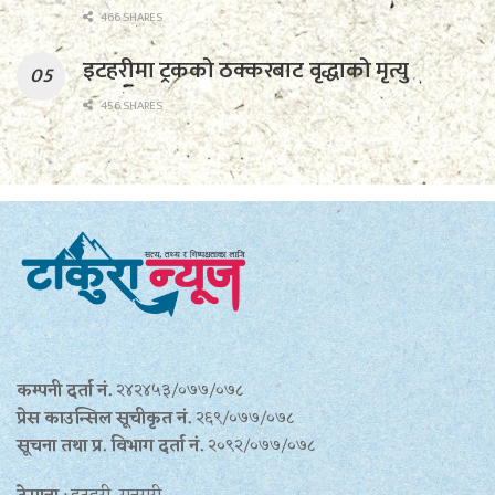
466 SHARES
इटहरीमा ट्रकको ठक्करबाट वृद्धाको मृत्यु
456 SHARES
कम्पनी दर्ता नं.
२४२४५३/०७७/०७८
प्रेस काउन्सिल सूचीकृत नं.
२६९/०७७/०७८
सूचना तथा प्र‍. विभाग दर्ता नं.
२०९२/०७७/०७८