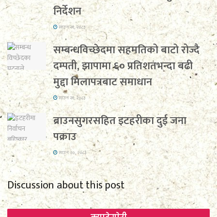
निर्देशन
साउन २१, २०८३
सम्बन्धविच्छेदमा सहमतिको बाटो रोज्दै
दम्पती, झापामा ६० प्रतिशतभन्दा बढी
मुद्दा मिलापत्रबाट समाधान
साउन २१, २०८३
ब्राउनसुगरसहित इटहरीका दुई जना
पक्राउ
साउन २०, २०८३
Discussion about this post