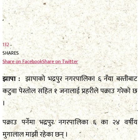
फाेटाे फिचर
निर्वाचन
निर्वाचन
भिजिट नेपाल
भिजिट नेपाल
सम्पादकीय
132
सम्पादकीय
स्थानीय निर्वाचन
SHARES
Share on Facebook
Share on Twitter
स्थानीय निर्वाचन
झापा :
झापाको भद्रपुर नगरपालिका ६ नँया बस्तीबाट
No Result
कटुवा पेस्तोल सहित १ जनालाई प्रहरीले पक्राउ गरेको छ
View All Result
No Result
।
View All Result
पक्राउ पर्नेमा भद्रपुर नगरपालिका ६ का २४ वर्षीय
मुगालाल माझी रहेका छन् ।