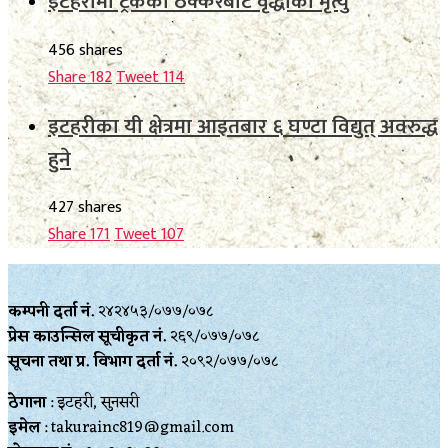
इटहरीमा ट्रकको ठक्करबाट वृद्धाको मृत्यु
456 shares
Share
182
Tweet
114
इटहरीका यी क्षेत्रमा आइतबार ६ घण्टा विद्युत् अवरुद्ध
हुने
427 shares
Share
171
Tweet
107
कम्पनी दर्ता नं.
२४२४५३/०७७/०७८
प्रेस काउन्सिल सूचीकृत नं.
२६९/०७७/०७८
सूचना तथा प्र‍. विभाग दर्ता नं.
२०९२/०७७/०७८
ठेगाना
: इटहरी, सुनसरी
इमेल
: takurainc819@gmail.com