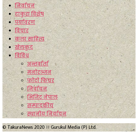
निर्वाचन
टाकुरा विशेष
पर्यावरण
विचार
कला साहित्य
खेलकुद
विविध
अन्तर्वार्ता
मनाेरञ्जन
फाेटाे फिचर
निर्वाचन
भिजिट नेपाल
सम्पादकीय
स्थानीय निर्वाचन
© TakuraNews 2020 ।। Gurukul Media (P) Ltd.