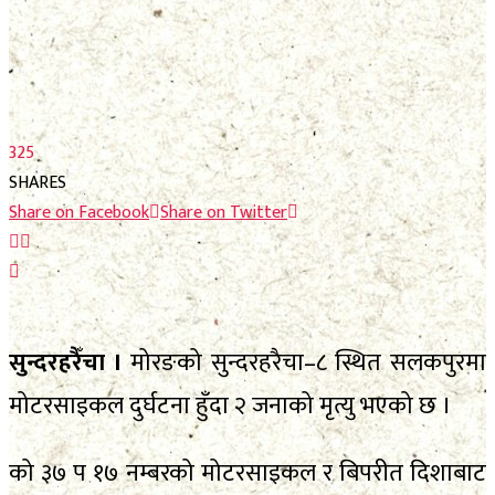
फाेटाे फिचर
निर्वाचन
निर्वाचन
भिजिट नेपाल
भिजिट नेपाल
सम्पादकीय
325
सम्पादकीय
स्थानीय निर्वाचन
SHARES
Share on Facebook
Share on Twitter
स्थानीय निर्वाचन
No Result
सुन्दरहरैँचा ।
मोरङको सुन्दरहरैचा–८ स्थित सलकपुरमा
मोटरसाइकल दुर्घटना हुँदा २ जनाको मृत्यु भएको छ ।
View All Result
No Result
को ३७ प १७ नम्बरको मोटरसाइकल र बिपरीत दिशाबाट
View All Result