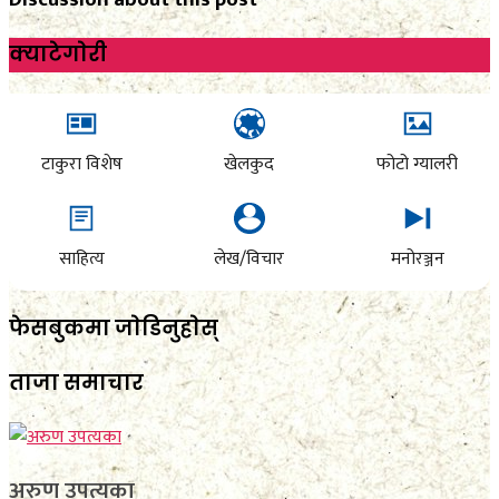
क्याटेगाेरी
टाकुरा विशेष
खेलकुद
फोटो ग्यालरी
साहित्य
लेख/विचार
मनोरञ्जन
फेसबुकमा जाेडिनुहाेस्
ताजा समाचार
अरुण उपत्यका