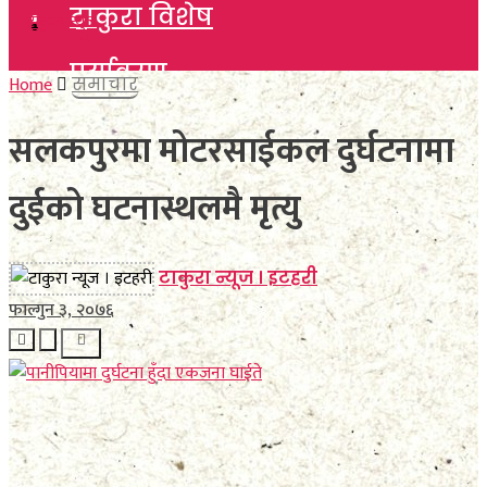
टाकुरा विशेष
टाकुरा विशेष
पर्यावरण
पर्यावरण
Home
समाचार
विचार
सलकपुरमा मोटरसाईकल दुर्घटनामा
विचार
कला साहित्य
दुईको घटनास्थलमै मृत्यु
कला साहित्य
खेलकुद
खेलकुद
टाकुरा न्यूज । इटहरी
विविध
फाल्गुन ३, २०७६
विविध
अन्तर्वार्ता
अन्तर्वार्ता
मनाेरञ्जन
मनाेरञ्जन
फाेटाे फिचर