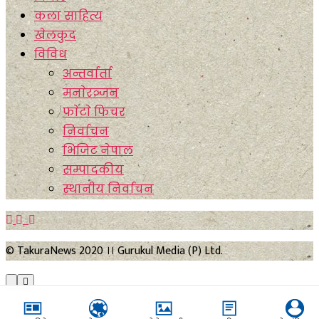
कला साहित्य
खेलकुद
विविध
अन्तर्वार्ता
मनाेरञ्जन
फाेटाे फिचर
निर्वाचन
भिजिट नेपाल
सम्पादकीय
स्थानीय निर्वाचन
© TakuraNews 2020 ।। Gurukul Media (P) Ltd.