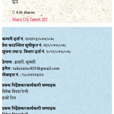
हुने
426 shares
Share
170
Tweet
107
कम्पनी दर्ता नं.
२४२४५३/०७७/०७८
प्रेस काउन्सिल सूचीकृत नं.
२६९/०७७/०७८
सूचना तथा प्र‍. विभाग दर्ता नं.
२०९२/०७७/०७८
ठेगाना
: इटहरी, सुनसरी
इमेल
: takurainc819@gmail.com
मोबाइल नं.
: ९८०२७२७३२७
प्रबन्ध निर्देशकरकार्यकारी सम्पादक
विवेक विवश रेग्मी
हाम्रो टिम
प्रबन्ध निर्देशकरकार्यकारी सम्पादक