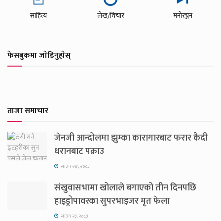
साहित्य
लेख/विचार
मनोरञ्जन
फेसबुकमा जाेडिनुहाेस्
ताजा समाचार
जेनजी आन्दोलमा झुम्का कारागारबाट फरार कैदी
धरानबाट पक्राउ
साउन २४, २०८३
संखुवासभामा खोलाले बगाएको तीन दिनपछि
हाइड्रोपावरका सुपरभाइजर मृत फेला
साउन २३, २०८३