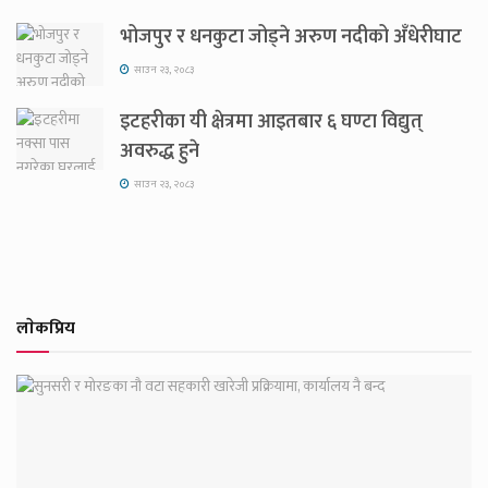
भोजपुर र धनकुटा जोड्ने अरुण नदीको अँधेरीघाट
साउन २३, २०८३
इटहरीका यी क्षेत्रमा आइतबार ६ घण्टा विद्युत्
अवरुद्ध हुने
साउन २३, २०८३
लाेकप्रिय