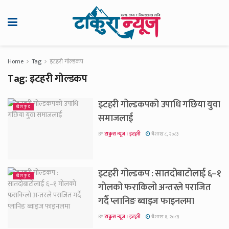
Home
Tag
इटहरी गोल्डकप
Tag:
इटहरी गोल्डकप
इटहरी गोल्डकपको उपाधि गछिया युवा
खेलकुद
समाजलाई
BY
टाकुरा न्यूज । इटहरी
बैशाख ८, २०८३
इटहरी गोल्डकप : सातदोबाटोलाई ६–१
खेलकुद
गोलको फराकिलो अन्तरले पराजित
गर्दै प्लानिङ ब्वाइज फाइनलमा
BY
टाकुरा न्यूज । इटहरी
बैशाख ६, २०८३