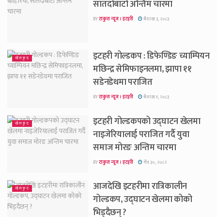
सातदोबाटो अन्तिम चारमा
BY
टाकुरा न्यूज । इटहरी
बैशाख ३, २०८३
इटहरी गोल्डकप : डिफेण्डिङ च्याम्पियन
खेलकुद
मछिन्द्र सेमिफाइनलमा, झापा ११
सडेनडेथमा पराजित
BY
टाकुरा न्यूज । इटहरी
बैशाख १, २०८३
इटहरी गोल्डकपको उद्घाटन खेलमा
खेलकुद
नाइजेरियालाई पराजित गर्दै युवा
समाज मोरङ अन्तिम चारमा
BY
टाकुरा न्यूज । इटहरी
चैत्र ३०, २०८२
आजदेखि इटहरीमा रात्रिकालीन
खेलकुद
गोल्डकप, उद्घाटन खेलमा कोको
भिड्दैछन् ?