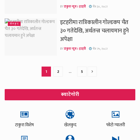
BY
टाकुरा न्यूज । इटहरी
चैत्र ३०, २०८२
इटहरीमा रात्रिकालीन गोल्डकप चैत
खेलकुद
३० गतेदेखि, अर्थतन्त्र चलायमान हुने
अपेक्षा
BY
टाकुरा न्यूज । इटहरी
चैत्र २५, २०८२
1
2
…
5
क्याटेगाेरी
टाकुरा विशेष
खेलकुद
फोटो ग्यालरी