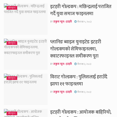
इटहरी गोल्डकप : मछिन्द्रलाई पराजित
खेलकुद
गर्दै युवा समाज फाइनलमा
BY
टाकुरा न्यूज । इटहरी
बैशाख ५, २०८३
प्लानिङ ब्वाइज युनाइटेड इटहरी
खेलकुद
गोल्डकपको सेमिफाइनलमा,
क्वाटरफाइनल समीकरण पूरा
BY
टाकुरा न्यूज । इटहरी
बैशाख ३, २०८३
विराट गोल्डकप : पुलिसलाई हराउँदै
खेलकुद
झापा ११ फाइनलमा
BY
टाकुरा न्यूज । इटहरी
बैशाख ३, २०८३
इटहरी गोल्डकप : आयोजक बाहिरियो,
खेलकुद