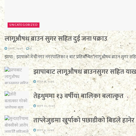
UNCATEGORIZED
लागूऔषध ब्राउन सुगर सहित दुई जना पक्राउ
पुस २८, २०७९
0
झापा : झापाको मेचीनगर नगरपालिका १ बाट प्रतिबन्धित लागूऔषध ब्राउन सुगर सहित 
झापाबाट लागूऔषध ब्राउनसुगर सहित याखा
साउन ३१, २०७९
तेह्रथुममा १३ वर्षीया बालिका बलात्कृत
साउन २०, २०७९
ताप्लेजुङमा खुर्पाको पछाडीको बिडले हानेर श
साउन ७, २०७९