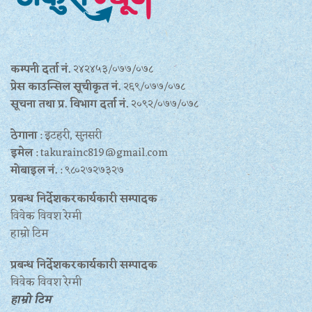
कम्पनी दर्ता नं.
२४२४५३/०७७/०७८
प्रेस काउन्सिल सूचीकृत नं.
२६९/०७७/०७८
सूचना तथा प्र‍. विभाग दर्ता नं.
२०९२/०७७/०७८
ठेगाना
: इटहरी, सुनसरी
इमेल
: takurainc819@gmail.com
मोबाइल नं.
: ९८०२७२७३२७
प्रबन्ध निर्देशकरकार्यकारी सम्पादक
विवेक विवश रेग्मी
हाम्रो टिम
प्रबन्ध निर्देशकरकार्यकारी सम्पादक
विवेक विवश रेग्मी
हाम्रो टिम