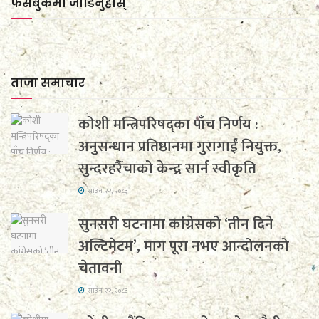
फेसबुकमा जाेडिनुहाेस्
ताजा समाचार
कोशी मन्त्रिपरिषद्का पाँच निर्णय :
अनुसन्धान प्रतिष्ठानमा गुरागाईं नियुक्त,
सुन्दरहरैँचाको केन्द्र सार्न स्वीकृति
साउन २२, २०८३
सुनसरी घटनामा कांग्रेसको ‘तीन दिने
अल्टिमेटम’, माग पूरा नभए आन्दोलनको
चेतावनी
साउन २२, २०८३