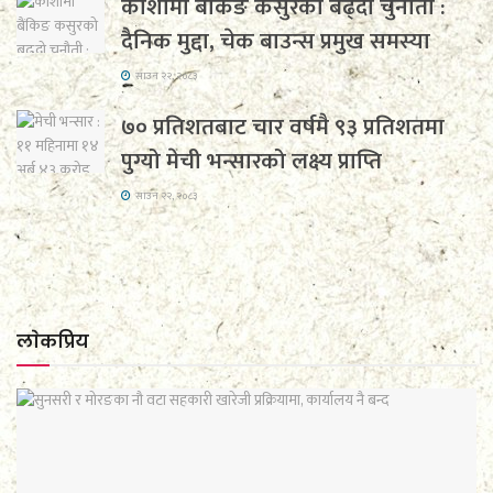
कोशीमा बैंकिङ कसुरको बढ्दो चुनौती :
दैनिक मुद्दा, चेक बाउन्स प्रमुख समस्या
साउन २२, २०८३
७० प्रतिशतबाट चार वर्षमै ९३ प्रतिशतमा
पुग्यो मेची भन्सारको लक्ष्य प्राप्ति
साउन २२, २०८३
लाेकप्रिय