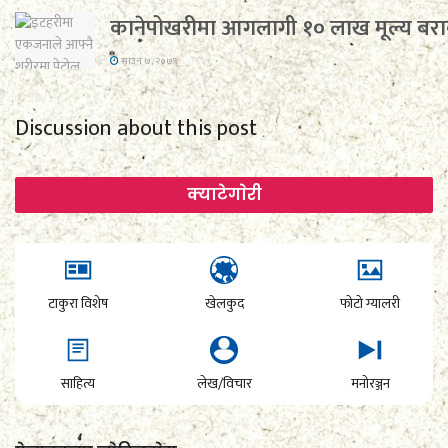
कानेपोखरीमा आगलागी १० लाख मूल्य बराब
साउन ७, २०७९
Discussion about this post
क्याटेगाेरी
टाकुरा विशेष
खेलकुद
फोटो ग्यालरी
साहित्य
लेख/विचार
मनोरञ्जन