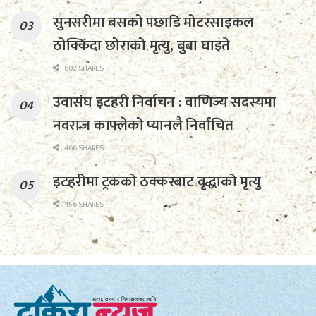
सुनसरीमा बसको पछाडि मोटरसाइकल
ठोक्किँदा छोराको मृत्यु, बुबा घाइते
602 SHARES
उवासंघ इटहरी निर्वाचन : वाणिज्य सदस्यमा
नवराज काफ्लेको प्यानलै निर्वाचित
466 SHARES
इटहरीमा ट्रकको ठक्करबाट वृद्धाको मृत्यु
456 SHARES