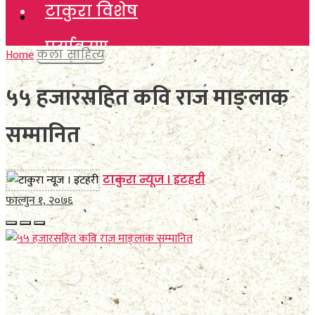
टाकुरा विशेष
टाकुरा विशेष
पर्यावरण
पर्यावरण
Home
कला साहित्य
विचार
५५ हजारसहित कवि राज माङ्लाक
विचार
कला साहित्य
सम्मानित
कला साहित्य
खेलकुद
खेलकुद
टाकुरा न्यूज । इटहरी
विविध
फाल्गुन १, २०७६
विविध
अन्तर्वार्ता
अन्तर्वार्ता
मनाेरञ्जन
मनाेरञ्जन
फाेटाे फिचर