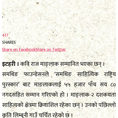
फाेटाे फिचर
निर्वाचन
निर्वाचन
भिजिट नेपाल
भिजिट नेपाल
सम्पादकीय
417
सम्पादकीय
SHARES
स्थानीय निर्वाचन
Share on Facebook
Share on Twitter
स्थानीय निर्वाचन
इटहरी ।
कवि राज माङ्लाक सम्मानित भएका छन् ।
No Result
समथिङ फाउन्डेसनले ‘समथिङ साहित्यिक राष्ट्रिय
पुरस्कार’ बाट माङलाकलाई ५५ हजार पाँच सय ८०
View All Result
No Result
नगदसहित सम्मान गरिएको हो । माङ्लाक २ दशकयता
View All Result
साहित्यको क्षेत्रमा क्रियाशिल रहेका छन् । उनको पछिल्लो
कृति लिम्बुनी गाउँ चर्चित रहेको छ ।