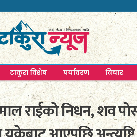
टाकुरा विशेष
पर्यावरण
विचार
िमाल राईको निधन, शव पोस्
ा युकेबाट आएपछि अन्त्यष्टि