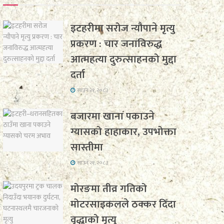
इटहरीमा सरोज न्यौपाने मृत्यु
प्रकरण : चार जनाविरुद्ध
आत्महत्या दुरुत्साहनको मुद्दा
दर्ता
साउन २१, २०८३
बजारमा खाना पकाउने
ग्यासको हाहाकार, उपभोक्ता
सास्तीमा
साउन २१, २०८३
मोरङमा तीव्र गतिको
मोटरसाइकलले ठक्कर दिँदा
वृद्धाको मृत्यु