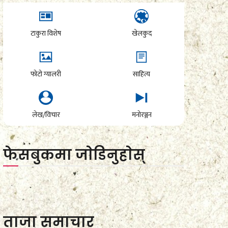
टाकुरा विशेष
खेलकुद
फोटो ग्यालरी
साहित्य
लेख/विचार
मनोरञ्जन
फेसबुकमा जाेडिनुहाेस्
ताजा समाचार