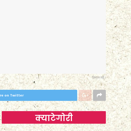
हिमाल राई ।
re on Twitter
क्याटेगाेरी