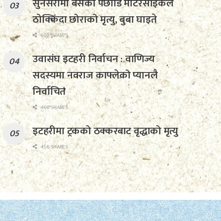
सुनसरीमा बसको पछाडि मोटरसाइकल
ठोक्किँदा छोराको मृत्यु, बुबा घाइते
602 SHARES
उवासंघ इटहरी निर्वाचन : वाणिज्य
सदस्यमा नवराज काफ्लेको प्यानलै
निर्वाचित
466 SHARES
इटहरीमा ट्रकको ठक्करबाट वृद्धाको मृत्यु
456 SHARES