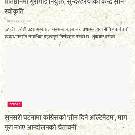
प्रतिष्ठानमा गुरागाईं नियुक्त, सुन्दरहरैँचाको केन्द्र सार्न
स्वीकृति
साउन २२, २०८३
0
इटहरी : कोशी प्रदेश सरकारले अनुसन्धान, स्थानीय प्रशासन, युवा नीति र कर्मचारी
व्यवस्थापनसँग सम्बन्धित महत्वपूर्ण निर्णयहरू गरेको छ। शुक्रबार बसेको...
समाचार
सुनसरी घटनामा कांग्रेसको ‘तीन दिने अल्टिमेटम’, माग
पूरा नभए आन्दोलनको चेतावनी