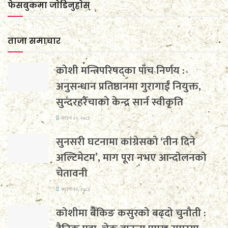
फेसबुकमा जाेडिनुहाेस्
ताजा समाचार
कोशी मन्त्रिपरिषद्का पाँच निर्णय :
अनुसन्धान प्रतिष्ठानमा गुरागाईं नियुक्त,
सुन्दरहरैँचाको केन्द्र सार्न स्वीकृति
साउन २२, २०८३
सुनसरी घटनामा कांग्रेसको ‘तीन दिने
अल्टिमेटम’, माग पूरा नभए आन्दोलनको
चेतावनी
साउन २२, २०८३
कोशीमा बैंकिङ कसुरको बढ्दो चुनौती :