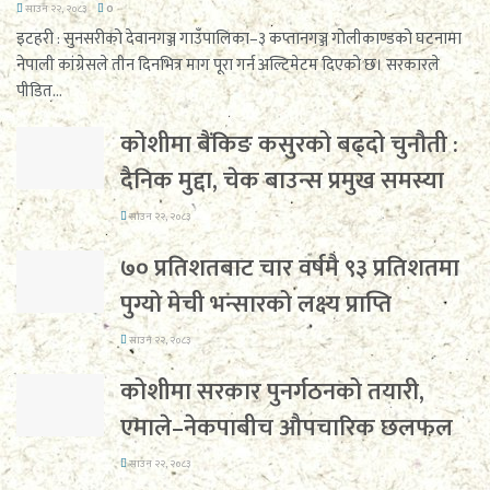
साउन २२, २०८३
0
इटहरी : सुनसरीको देवानगञ्ज गाउँपालिका–३ कप्तानगञ्ज गोलीकाण्डको घटनामा
नेपाली कांग्रेसले तीन दिनभित्र माग पूरा गर्न अल्टिमेटम दिएको छ। सरकारले
पीडित...
कोशीमा बैंकिङ कसुरको बढ्दो चुनौती :
दैनिक मुद्दा, चेक बाउन्स प्रमुख समस्या
साउन २२, २०८३
७० प्रतिशतबाट चार वर्षमै ९३ प्रतिशतमा
पुग्यो मेची भन्सारको लक्ष्य प्राप्ति
साउन २२, २०८३
कोशीमा सरकार पुनर्गठनको तयारी,
एमाले–नेकपाबीच औपचारिक छलफल
साउन २२, २०८३