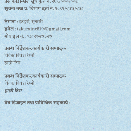
प्रेस काउन्सिल सूचीकृत नं.
२६९/०७७/०७८
सूचना तथा प्र‍. विभाग दर्ता नं.
२०९२/०७७/०७८
ठेगाना
: इटहरी, सुनसरी
इमेल
: takurainc819@gmail.com
मोबाइल नं.
: ९८०२७२७३२७
प्रबन्ध निर्देशकरकार्यकारी सम्पादक
विवेक विवश रेग्मी
हाम्रो टिम
प्रबन्ध निर्देशकरकार्यकारी सम्पादक
विवेक विवश रेग्मी
हाम्रो टिम
वेब डिजाइन तथा प्राविधिक सहकार्य :