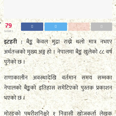
79
SHARES
इटहरी :
बैङ्क केवल मुद्रा राख्ने थलो मात्र नभएर
अर्थतन्त्रको मुख्य अङ्ग हो । नेपालमा बैङ्क खुलेको ८८ वर्ष
पुगेको छ ।
राणाकालीन अवस्थादेखि वर्तमान समय सम्मका
नेपालको बैङ्कको इतिहास समेटिएको पुस्तक प्रकाशन
भएको छ ।
मोरङको पथरीशनिश्चरे १ निवासी खोजकर्ता लेखक