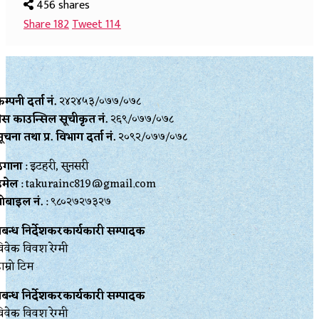
456 shares
Share
182
Tweet
114
म्पनी दर्ता नं.
२४२४५३/०७७/०७८
्रेस काउन्सिल सूचीकृत नं.
२६९/०७७/०७८
ूचना तथा प्र‍. विभाग दर्ता नं.
२०९२/०७७/०७८
ेगाना
: इटहरी, सुनसरी
इमेल
: takurainc819@gmail.com
ोबाइल नं.
: ९८०२७२७३२७
्रबन्ध निर्देशकरकार्यकारी सम्पादक
िवेक विवश रेग्मी
ाम्रो टिम
्रबन्ध निर्देशकरकार्यकारी सम्पादक
िवेक विवश रेग्मी