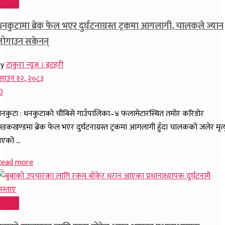
समाचार
नकुटामा ब्रेक फेल भएर दुर्घटनाग्रस्त ट्रकमा आगलागी, चालकले ज्यान
जोगाउन सकेनन्
by
टाकुरा न्यूज । इटहरी
साउन १२, २०८३
0
नकुटा : धनकुटाको चौबिसे गाउँपालिका–४ फलामेटारस्थित तमोर करिडोर
डकखण्डमा ब्रेक फेल भएर दुर्घटनाग्रस्त ट्रकमा आगलागी हुँदा चालकको जलेर मृत्य
एको ...
Read more
समाचार