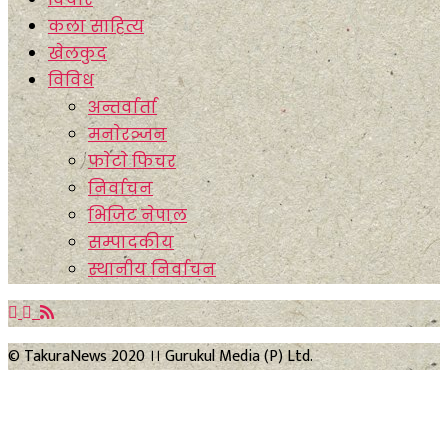
कला साहित्य
खेलकुद
विविध
अन्तर्वार्ता
मनाेरञ्जन
फाेटाे फिचर
निर्वाचन
भिजिट नेपाल
सम्पादकीय
स्थानीय निर्वाचन
© TakuraNews 2020 ।। Gurukul Media (P) Ltd.