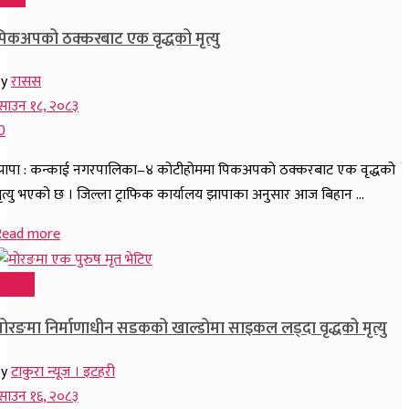
पिकअपको ठक्करबाट एक वृद्धको मृत्यु
by
रासस
साउन १८, २०८३
0
ापा : कन्काई नगरपालिका–४ कोटीहोममा पिकअपको ठक्करबाट एक वृद्धको
ृत्यु भएको छ । जिल्ला ट्राफिक कार्यालय झापाका अनुसार आज बिहान ...
Read more
समाचार
मोरङमा निर्माणाधीन सडकको खाल्डोमा साइकल लड्दा वृद्धको मृत्यु
by
टाकुरा न्यूज । इटहरी
साउन १६, २०८३