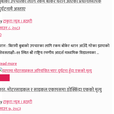
बुबाको उपचारका लागि रकम बोकेर धरान आएका प्रधानाध्यापक
ुर्घटनामै अस्ताए
by
टाकुरा न्यूज । इटहरी
साउन ८, २०८३
0
रान : बिरामी बुबाको उपचारका लागि रकम बोकेर धरान आउँदै गरेका झापाको
िवसताक्षी–११ स्थित श्री राष्ट्रिय रमणीय आदर्श माध्यमिक विद्यालयका ...
Read more
समाचार
कार, मोटरसाइकल र साइकल एकापसमा ठोक्किँदा एकको मृत्यु
by
टाकुरा न्यूज । इटहरी
साउन ७, २०८३