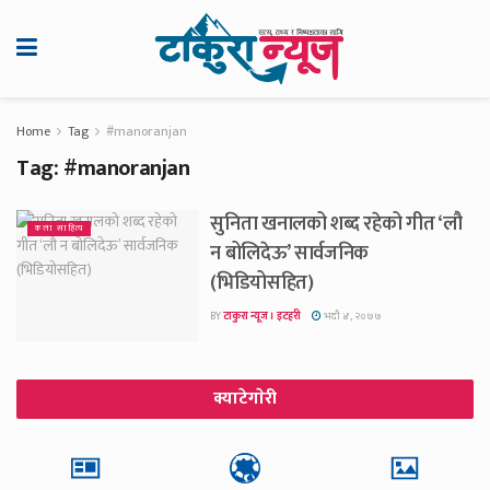
Home
Tag
#manoranjan
Tag:
#manoranjan
सुनिता खनालको शब्द रहेको गीत ‘लौ
कला साहित्य
न बोलिदेऊ’ सार्वजनिक
(भिडियोसहित)
BY
टाकुरा न्यूज । इटहरी
भदौ ४, २०७७
क्याटेगाेरी