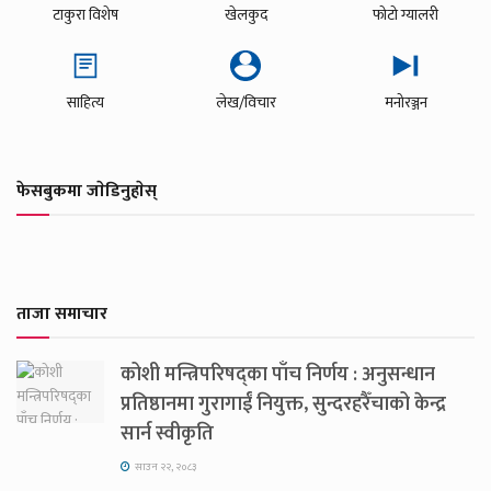
टाकुरा विशेष
खेलकुद
फोटो ग्यालरी
साहित्य
लेख/विचार
मनोरञ्जन
फेसबुकमा जाेडिनुहाेस्
ताजा समाचार
कोशी मन्त्रिपरिषद्का पाँच निर्णय : अनुसन्धान
प्रतिष्ठानमा गुरागाईं नियुक्त, सुन्दरहरैँचाको केन्द्र
सार्न स्वीकृति
साउन २२, २०८३