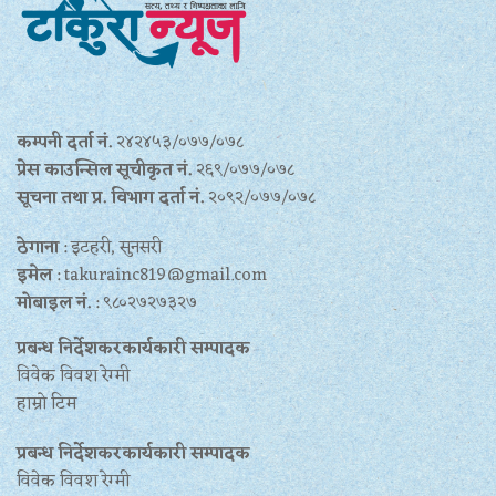
कम्पनी दर्ता नं.
२४२४५३/०७७/०७८
प्रेस काउन्सिल सूचीकृत नं.
२६९/०७७/०७८
सूचना तथा प्र‍. विभाग दर्ता नं.
२०९२/०७७/०७८
ठेगाना
: इटहरी, सुनसरी
इमेल
: takurainc819@gmail.com
मोबाइल नं.
: ९८०२७२७३२७
प्रबन्ध निर्देशकरकार्यकारी सम्पादक
विवेक विवश रेग्मी
हाम्रो टिम
प्रबन्ध निर्देशकरकार्यकारी सम्पादक
विवेक विवश रेग्मी