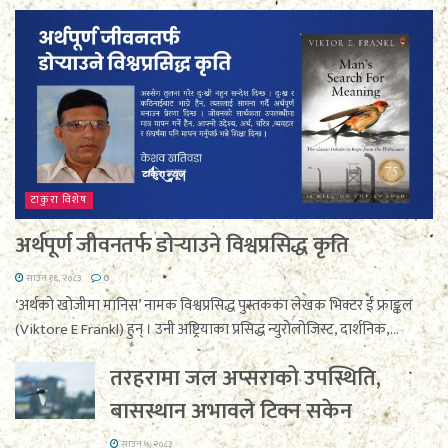
टाकुरा विशेष
अर्थपूर्ण जीवनतर्फ डोर्‍याउने विश्वप्रसिद्ध कृति
साउन १६, २०८३
0
‘अर्थको खोजीमा मानिस’ नामक विश्वप्रसिद्ध पुस्तकका लेखक भिक्टर ई फ्राङ्कल
(Viktore E Frankl) हुन् । उनी अष्ट्रियाका प्रसिद्ध न्युरोलोजिस्ट, दार्शनिक,...
तरहरामा जल अप्सराको उपस्थिति,
बासस्थान अभावले टिक्न सकेन
साउन ५, २०८३