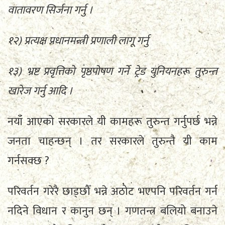
वातावरण सिर्जना गर्नु ।
१२) प्रत्यक्ष प्रधानमन्त्री प्रणाली लागू गर्नु
१३) भ्रष्ट प्रवृत्तिको पृष्ठपोषण गर्ने ट्रेड युनियनहरू तुरुन्त
खारेज गर्नु आदि ।
नयाँ आएको सरकारले यी कामहरू तुरुन्त गर्नुपर्छ भन्ने
जनता चाहन्छन् । तर सरकारले तुरुन्तै यी काम
गर्नसक्छ ?
परिवर्तन गरेरै छाड्छौँ भन्ने अठोट भएपनि परिवर्तन गर्न
नदिने विधान र कानुन छन् । गणतन्त्र बलियो बनाउने