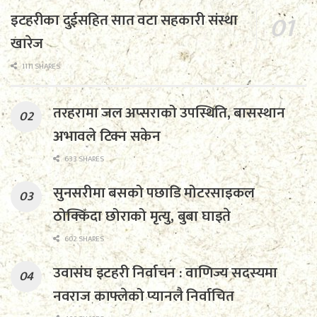
इटहरीका दुईसहित सात वटा सहकारी संस्था
खारेज
1111 SHARES
तरहरामा जल अप्सराको उपस्थिति, बासस्थान
अभावले टिक्न सकेन
633 SHARES
सुनसरीमा बसको पछाडि मोटरसाइकल
ठोक्किँदा छोराको मृत्यु, बुबा घाइते
602 SHARES
उवासंघ इटहरी निर्वाचन : वाणिज्य सदस्यमा
नवराज काफ्लेको प्यानलै निर्वाचित