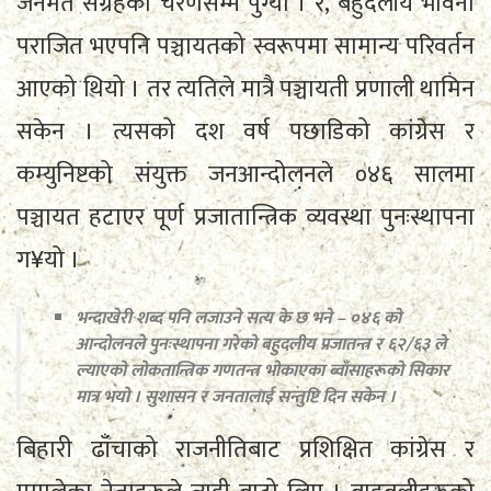
जनमत संग्रहको चरणसम्म पुग्यो । र, बहुदलीय भावना
पराजित भएपनि पञ्चायतको स्वरूपमा सामान्य परिवर्तन
आएको थियो । तर त्यतिले मात्रै पञ्चायती प्रणाली थामिन
सकेन । त्यसको दश वर्ष पछाडिको कांग्रेस र
कम्युनिष्टको संयुक्त जनआन्दोलनले ०४६ सालमा
पञ्चायत हटाएर पूर्ण प्रजातान्त्रिक व्यवस्था पुनःस्थापना
ग¥यो ।
भन्दाखेरी शब्द पनि लजाउने सत्य के छ भने – ०४६ को
आन्दोलनले पुनःस्थापना गरेको बहुदलीय प्रजातन्त्र र ६२/६३ ले
ल्याएको लोकतान्त्रिक गणतन्त्र भोकाएका ब्वाँसाहरूको सिकार
मात्र भयो । सुशासन र जनतालाई सन्तुष्टि दिन सकेन ।
बिहारी ढाँचाको राजनीतिबाट प्रशिक्षित कांग्रेस र