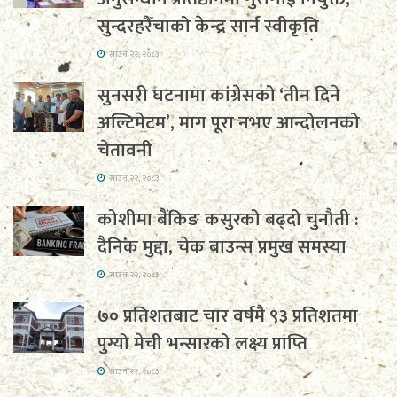
सुन्दरहरैँचाको केन्द्र सार्न स्वीकृति
साउन २२, २०८३
सुनसरी घटनामा कांग्रेसको ‘तीन दिने
अल्टिमेटम’, माग पूरा नभए आन्दोलनको
चेतावनी
साउन २२, २०८३
कोशीमा बैंकिङ कसुरको बढ्दो चुनौती :
दैनिक मुद्दा, चेक बाउन्स प्रमुख समस्या
साउन २२, २०८३
७० प्रतिशतबाट चार वर्षमै ९३ प्रतिशतमा
पुग्यो मेची भन्सारको लक्ष्य प्राप्ति
साउन २२, २०८३