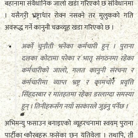
बहानामा संवैधानिक जालो खडा गरिएको छ संविधानमा
। यसैगरी भ्रष्ट्राचार रोक्न नसक्ने तर मुलुकको गति
अवरूद्ध गर्ने कानुनी चक्रव्यूह खडा गरिएको छ ।
अर्को चुनौती भनेका कर्मचारी हुन् । पुराना
दलका कोटामा परेका र भातृ संगठनमा रहेका
कर्मचारीको जालो, गलत कानुनी संरचना र
कर्मचारीमा व्याप्त भ्रष्ट्र र कामचोर प्रवृत्ति
सिंहदरबार र मातहतमा रहेका डरलाग्दा समस्या
हुन् । तिनीहरूसँग नयाँ सरकारले जुझ्नु पर्नेछ ।
अभिमन्यु फसाउन बनाइएको व्यूहरचनामा स्वयम् पुराना
पार्टीका कौरबहरू फसेका छन् यतिवेला । तथापि, ती