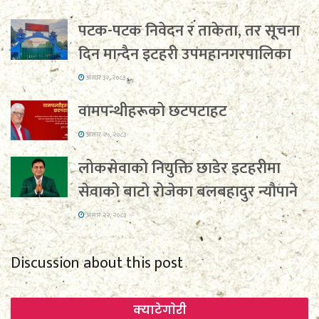
पटक-पटक निवेदन र ताकेता, तर सूचना
दिन मान्दैन इटहरी उपमहानगरपालिका
असार ३२, २०८३
वामपन्थीहरूको छटपटाहट
असार २५, २०८३
लोकसेवाको नियुक्ति छाडेर इटहरीमा
सेवाको बाटो रोजेका बलबहादुर न्यौपाने
असार २२, २०८३
Discussion about this post
क्याटेगाेरी