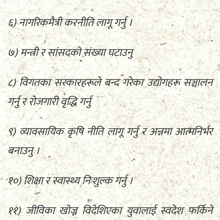
६) नागरिकमैत्री करनीति लागू गर्नु ।
७) मन्त्री र सांसदको संख्या घटाउनु
८) विगतका सरकारहरूले बन्द गरेका उद्योगहरू सञ्चालन
गर्नु र रोजगारी वृद्धि गर्नु
९) व्यावसायिक कृषि नीति लागू गर्नु र अन्नमा आत्मनिर्भर
बनाउनु ।
१०) शिक्षा र स्वास्थ्य निःशुल्क गर्नु ।
११) जीविका खोज्न विदेशिएका युवालाई स्वदेश फर्किने