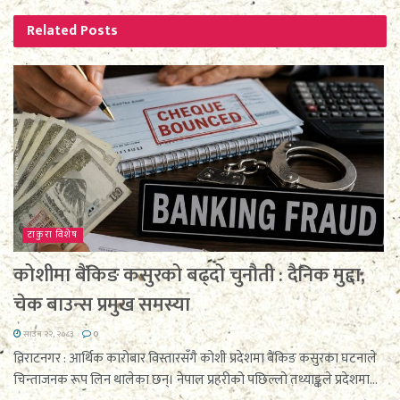
Related
Posts
टाकुरा विशेष
कोशीमा बैंकिङ कसुरको बढ्दो चुनौती : दैनिक मुद्दा,
चेक बाउन्स प्रमुख समस्या
साउन २२, २०८३
0
विराटनगर : आर्थिक कारोबार विस्तारसँगै कोशी प्रदेशमा बैंकिङ कसुरका घटनाले
चिन्ताजनक रूप लिन थालेका छन्। नेपाल प्रहरीको पछिल्लो तथ्याङ्कले प्रदेशमा...