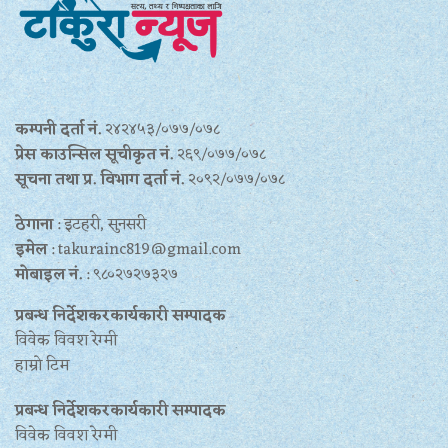
कम्पनी दर्ता नं.
२४२४५३/०७७/०७८
प्रेस काउन्सिल सूचीकृत नं.
२६९/०७७/०७८
सूचना तथा प्र‍. विभाग दर्ता नं.
२०९२/०७७/०७८
ठेगाना
: इटहरी, सुनसरी
इमेल
: takurainc819@gmail.com
मोबाइल नं.
: ९८०२७२७३२७
प्रबन्ध निर्देशकरकार्यकारी सम्पादक
विवेक विवश रेग्मी
हाम्रो टिम
प्रबन्ध निर्देशकरकार्यकारी सम्पादक
विवेक विवश रेग्मी