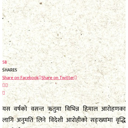
फाेटाे फिचर
निर्वाचन
निर्वाचन
भिजिट नेपाल
भिजिट नेपाल
सम्पादकीय
सम्पादकीय
स्थानीय निर्वाचन
स्थानीय निर्वाचन
58
SHARES
Share on Facebook
Share on Twitter
No Result
View All Result
No Result
यस वर्षको वसन्त ऋतुमा विभिन्न हिमाल आरोहणका
लागि अनुमति लिने विदेशी आरोहीको सङ्ख्यामा वृद्धि
View All Result