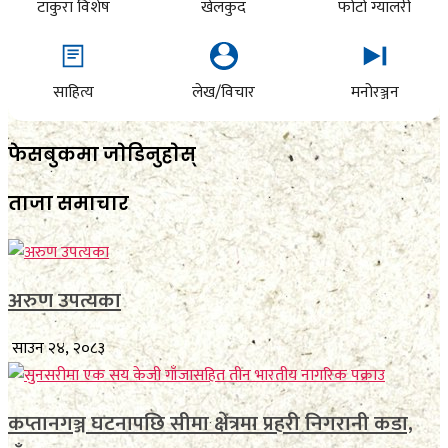
टाकुरा विशेष
खेलकुद
फोटो ग्यालरी
साहित्य
लेख/विचार
मनोरञ्जन
फेसबुकमा जाेडिनुहाेस्
ताजा समाचार
अरुण उपत्यका
साउन २४, २०८३
कप्तानगञ्ज घटनापछि सीमा क्षेत्रमा प्रहरी निगरानी कडा,