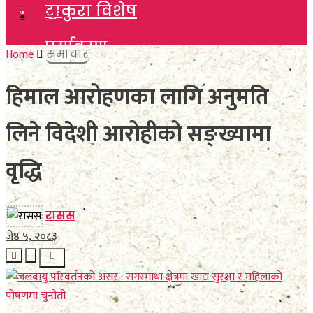
टाकुरा विशेष
टाकुरा विशेष
पर्यावरण
पर्यावरण
Home
समाचार
विचार
हिमाल आरोहणका लागि अनुमति
विचार
कला साहित्य
लिने विदेशी आरोहीको सङ्ख्यामा
कला साहित्य
खेलकुद
वृद्धि
खेलकुद
विविध
विविध
रासस
अन्तर्वार्ता
जेष्ठ ५, २०८३
अन्तर्वार्ता
मनाेरञ्जन
मनाेरञ्जन
फाेटाे फिचर