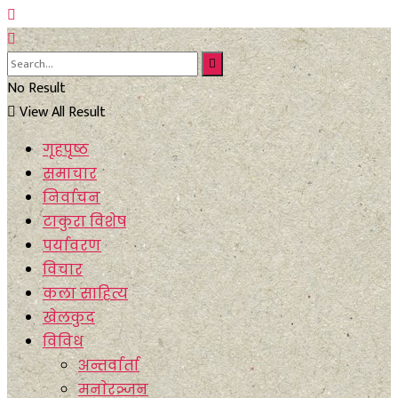
No Result
View All Result
गृहपृष्ठ
समाचार
निर्वाचन
टाकुरा विशेष
पर्यावरण
विचार
कला साहित्य
खेलकुद
विविध
अन्तर्वार्ता
मनाेरञ्जन